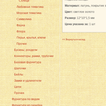
Солнце
Материал:
латунь,
покрытие
Любовная тематика
Цвет:
светлое золото
Морская тематика
Размер:
12*10*1,5
мм
Символика
Цена указана за:
1 шт
Фауна
Флора
Перья, крылья, ключи
<< Вернуться назад
Прочее
Бусины, рондели
Коннекторы, рамки, трубочки
Базовая фурнитура
Шапочки
Бейлы
Замки и удлинители
Цепи
Прочее
Фурнитура по видам
Фурнитура из серебра