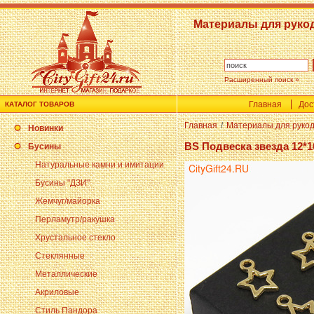
Материалы для руко
Расширенный поиск »
Главная
Дос
КАТАЛОГ ТОВАРОВ
Главная
/
Материалы для руко
Новинки
BS Подвеска звезда 12*1
Бусины
Натуральные камни и имитации
Бусины "ДЗИ"
Жемчуг/майорка
Перламутр/ракушка
Хрустальное стекло
Стеклянные
Металлические
Акриловые
Стиль Пандора