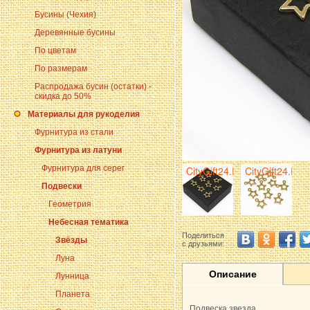
Бусины (Чехия)
Деревянные бусины
По цветам
По размерам
Распродажа бусин (остатки) -
скидка до 50%
Материалы для рукоделия
Фурнитура из стали
Фурнитура из латуни
Фурнитура для серег
Подвески
Геометрия
Небесная тематика
Поделиться
Звёзды
с друзьями:
Луна
Описание
Лунница
Планета
Подвеска звезда.