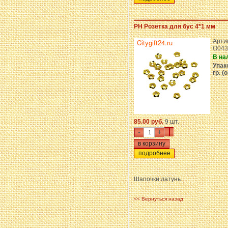
PH Розетка для бус 4*1 мм
Артик
O043
В на
Упак
гр. (
85.00 руб.
9 шт.
-
+
подробнее
Шапочки латунь
<< Вернуться назад