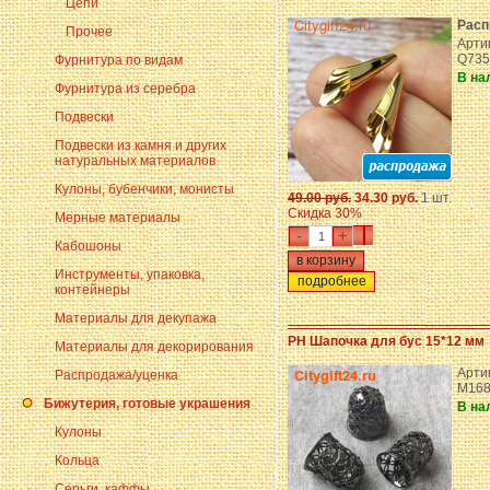
Цепи
Расп
Прочее
Артик
Q735
Фурнитура по видам
В на
Фурнитура из серебра
Подвески
Подвески из камня и других
натуральных материалов
Кулоны, бубенчики, монисты
49.00 руб.
34.30 руб.
1 шт.
Скидка 30%
Мерные материалы
-
+
Кабошоны
Инструменты, упаковка,
подробнее
контейнеры
Материалы для декупажа
PH Шапочка для бус 15*12 мм
Материалы для декорирования
Арти
Распродажа/уценка
M168
Бижутерия, готовые украшения
В на
Кулоны
Кольца
Серьги, каффы