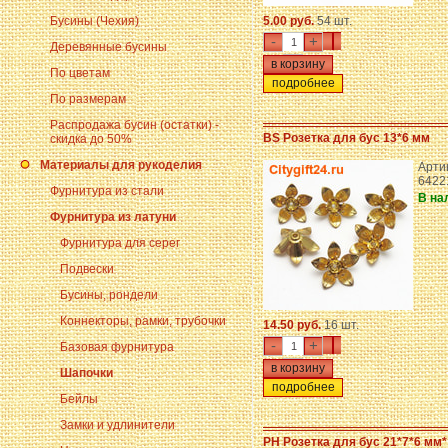
Бусины (Чехия)
5.00 руб.
54 шт.
-
+
Деревянные бусины
По цветам
подробнее
По размерам
Распродажа бусин (остатки) -
BS Розетка для бус 13*6 мм
скидка до 50%
Материалы для рукоделия
Арти
6422
Фурнитура из стали
В на
Фурнитура из латуни
Фурнитура для серег
Подвески
Бусины, рондели
Коннекторы, рамки, трубочки
14.50 руб.
16 шт.
-
+
Базовая фурнитура
Шапочки
подробнее
Бейлы
Замки и удлинители
PH Розетка для бус 21*7*6 мм*