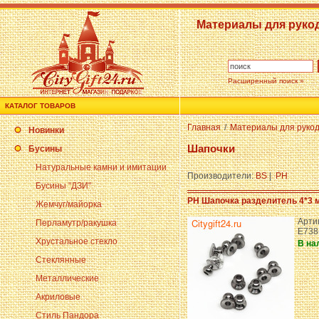
Материалы для руко
Расширенный поиск »
КАТАЛОГ ТОВАРОВ
Главная
/
Материалы для руко
Новинки
Шапочки
Бусины
Натуральные камни и имитации
Производители:
BS
|
PH
Бусины "ДЗИ"
PH Шапочка разделитель 4*3 
Жемчуг/майорка
Артик
Перламутр/ракушка
E738
Хрустальное стекло
В на
Стеклянные
Металлические
Акриловые
Стиль Пандора