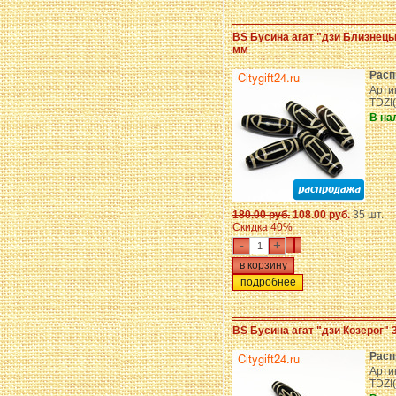
BS Бусина агат "дзи Близнецы
мм
Расп
Арти
TDZI
В на
180.00 руб.
108.00 руб.
35 шт.
Скидка 40%
-
+
подробнее
BS Бусина агат "дзи Козерог" 
Расп
Арти
TDZI(