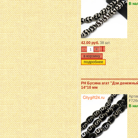
В на
42.00 руб.
38 шт.
-
+
подробнее
PH Бусина агат "Дзи денежны
14*10 мм
Артик
F726
В на