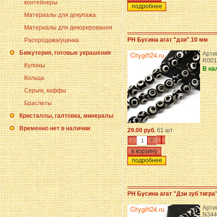
контейнеры
подробнее
Материалы для декупажа
Материалы для декорирования
PH Бусина агат "дзи" 10 мм
Распродажа/уценка
Бижутерия, готовые украшения
Артик
R00
Кулоны
В на
Кольца
Серьги, каффы
Браслеты
Кристаллы, галтовка, минералы
Временно нет в наличии
29.00 руб.
61 шт.
-
+
подробнее
PH Бусина агат "Дзи зуб тигра
Артик
N344