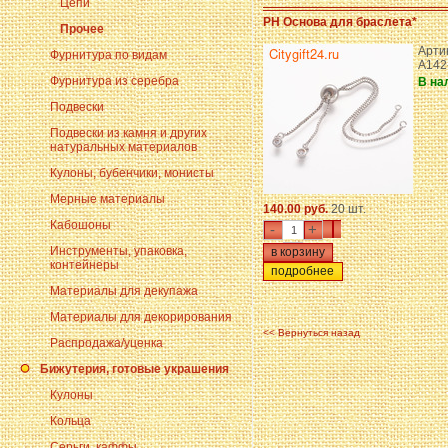
Цепи
PH Основа для браслета*
Прочее
Арти
Фурнитура по видам
A142
Фурнитура из серебра
В на
Подвески
Подвески из камня и других
натуральных материалов
Кулоны, бубенчики, монисты
Мерные материалы
140.00 руб.
20 шт.
Кабошоны
-
+
Инструменты, упаковка,
контейнеры
подробнее
Материалы для декупажа
Материалы для декорирования
<< Вернуться назад
Распродажа/уценка
Бижутерия, готовые украшения
Кулоны
Кольца
Серьги, каффы