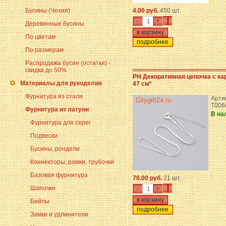
Бусины (Чехия)
4.00 руб.
450 шт.
-
+
Деревянные бусины
По цветам
подробнее
По размерам
Распродажа бусин (остатки) -
скидка до 50%
PH Декоративная цепочка с к
Материалы для рукоделия
47 см*
Фурнитура из стали
Арти
T006
Фурнитура из латуни
В на
Фурнитура для серег
Подвески
Бусины, рондели
Коннекторы, рамки, трубочки
Базовая фурнитура
70.00 руб.
21 шт.
-
+
Шапочки
Бейлы
подробнее
Замки и удлинители