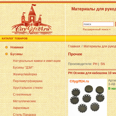
Материалы для руко
Расширенный поиск »
КАТАЛОГ ТОВАРОВ
Главная
/
Материалы для руко
Новинки
Прочее
Бусины
Натуральные камни и имитации
Производители:
PH
|
SN
Бусины "ДЗИ"
PH Основа для кабошона 10 м
Жемчуг/майорка
Артик
Перламутр/ракушка
3-AB
Хрустальное стекло
В на
Стеклянные
Металлические
Акриловые
Стиль Пандора