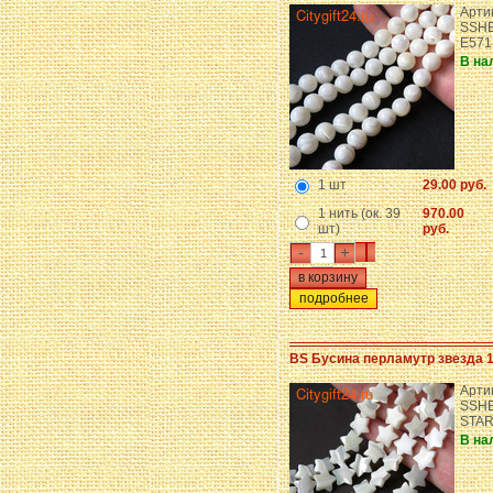
Арти
SSHE
E571
В на
1 шт
29.00 руб.
1 нить (ок. 39
970.00
шт)
руб.
-
+
подробнее
BS Бусина перламутр звезда 
Арти
SSHE
STA
В на