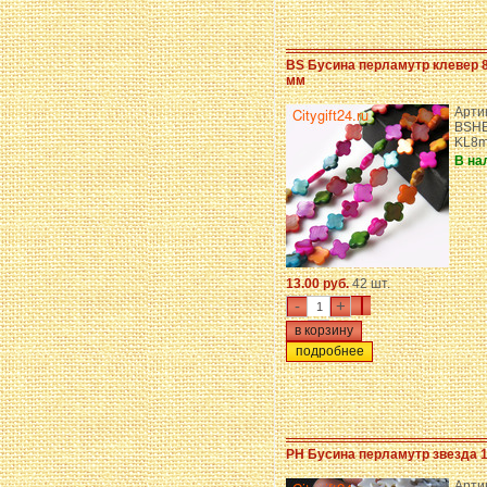
BS Бусина перламутр клевер 8
мм
Арти
BSHE
KL8
В на
13.00 руб.
42 шт.
-
+
подробнее
PH Бусина перламутр звезда 
Арти