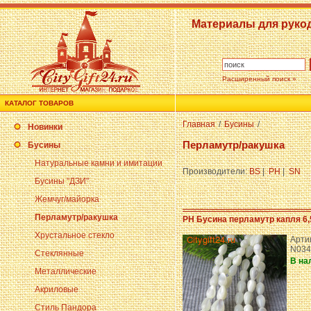
Материалы для руко
Расширенный поиск »
КАТАЛОГ ТОВАРОВ
Главная
/
Бусины
/
Новинки
Перламутр/ракушка
Бусины
Натуральные камни и имитации
Производители:
BS
|
PH
|
SN
Бусины "ДЗИ"
Жемчуг/майорка
Перламутр/ракушка
PH Бусина перламутр капля 6,
Хрустальное стекло
Арти
N034
Стеклянные
В на
Металлические
Акриловые
Стиль Пандора