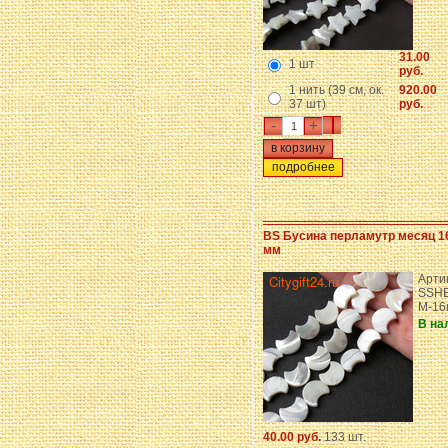
31.00
1 шт
руб.
1 нить (39 см, ок.
920.00
37 шт)
руб.
-
+
подробнее
BS Бусина перламутр месяц 1
мм
Арти
SSHE
М-1
В на
40.00 руб.
133 шт.