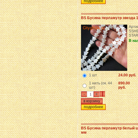
подробнее
BS Бусина перламутр звезда 
Арти
SSHE
STA
В на
1 шт
24.00 руб.
1 нить (ок. 44
890.00
шт)
руб.
-
+
подробнее
BS Бусина перламутр белый ш
мм