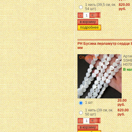
1 нить (39,5 см, ок.
820.00
54 шт)
руб.
-
+
подробнее
PH Бусина перламутр сердце 8
мм
Арти
SSHE
H07
В на
20.00
1 шт
руб.
1 нить (39 см, ок.
820.00
50 шт)
руб.
-
+