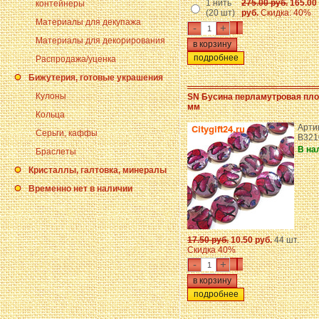
1 нить
275.00 руб.
165.00
контейнеры
(20 шт)
руб.
Скидка: 40%
Материалы для декупажа
-
+
Материалы для декорирования
подробнее
Распродажа/уценка
Бижутерия, готовые украшения
Кулоны
SN Бусина перламутровая пло
мм
Кольца
Арти
Серьги, каффы
B321
В на
Браслеты
Кристаллы, галтовка, минералы
Временно нет в наличии
17.50 руб.
10.50 руб.
44 шт.
Скидка 40%
-
+
подробнее