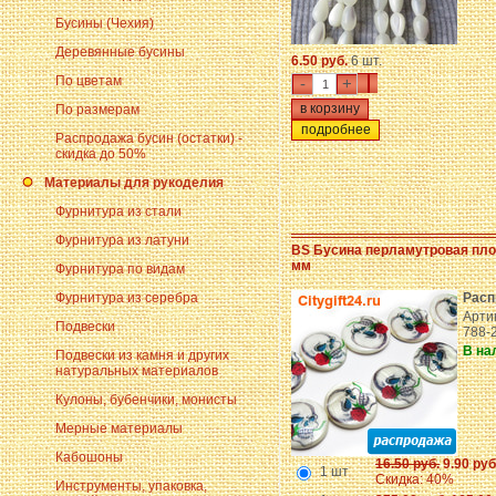
Бусины (Чехия)
Деревянные бусины
6.50 руб.
6 шт.
По цветам
-
+
По размерам
подробнее
Распродажа бусин (остатки) -
скидка до 50%
Материалы для рукоделия
Фурнитура из стали
Фурнитура из латуни
BS Бусина перламутровая пло
мм
Фурнитура по видам
Фурнитура из серебра
Расп
Арти
Подвески
788-
В на
Подвески из камня и других
натуральных материалов
Кулоны, бубенчики, монисты
Мерные материалы
Кабошоны
16.50 руб.
9.90 руб
1 шт
Скидка: 40%
Инструменты, упаковка,