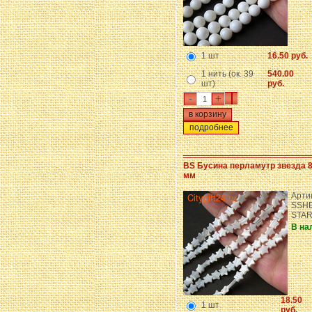
1 шт
16.50 руб.
1 нить (ок. 39
540.00
шт)
руб.
-
+
подробнее
BS Бусина перламутр звезда 8
мм
Арти
SSHE
STA
В на
18.50
1 шт
руб.