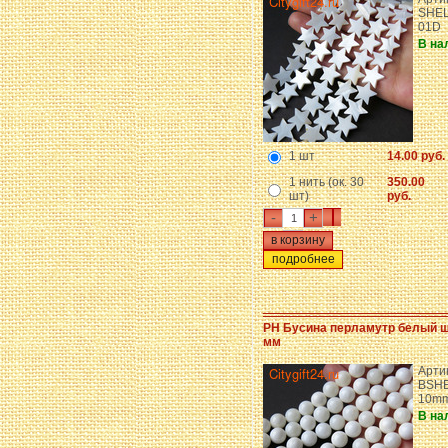
SHEL
01D
В на
1 шт
14.00 руб.
1 нить (ок. 30
350.00
шт)
руб.
-
+
подробнее
PH Бусина перламутр белый ш
мм
Арти
BSHE
10m
В на