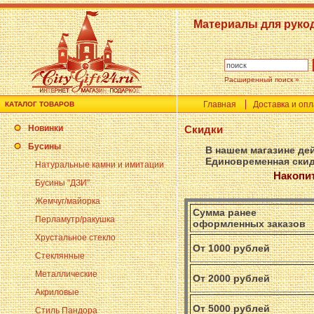
Материалы для руко
Расширенный поиск »
Главная
Доставка и оп
КАТАЛОГ ТОВАРОВ
Новинки
Скидки
Бусины
В нашем магазине дей
Единовременная скид
Натуральные камни и имитации
Накопит
Бусины "ДЗИ"
Жемчуг/майорка
Сумма ранее
Перламутр/ракушка
оформленных заказов
Хрустальное стекло
От 1000 рублей
Стеклянные
Металлические
От 2000 рублей
Акриловые
От 5000 рублей
Стиль Пандора