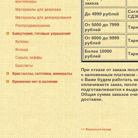
контейнеры
заказа
Материалы для декупажа
Согл
До 4999 рублей
СДЭК
Материалы для декорирования
От 5000 до 7999
Распродажа/уценка
Тари
рублей
Бижутерия, готовые украшения
От 8000 до 9999
Тари
Кулоны
рублей
Кольца
Более 10000
Тари
рублей
Серьги, каффы
Браслеты
При отказе от заказа пос
Кристаллы, галтовка, минералы
с наложенным платежом -
с Вами будем работать н
Временно нет в наличии
оплачиваете заказ, после
подготавливается к выда
Общая сумма заказов счит
доставки.
<< Вернуться назад