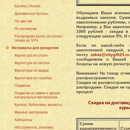
Бусины (Чехия)
Обращаем Ваше внимани
Деревянные бусины
выданных заказов. Сумм
По цветам
накопленными рублями, 
Например, у Вас накопле
По размерам
1000 рублей - скидка в
следующем заказе 5%. И т
Распродажа бусин (остатки) -
скидка до 50%
Если по какой-либо 
Материалы для рукоделия
накопленной скидкой, 
почту
zakaz@citygift24.ru
Фурнитура из стали
сообщением о Вашей п
Фурнитура из латуни
бонусы на новую регист
Фурнитура по видам
Внимание! На товар отме
распространяется.
Фурнитура из серебра
Скидки не распространяю
Подвески
распродажи. Скидки не 
процент
Подвески из камня и других
натуральных материалов
Скидка на доставку
Кулоны, бубенчики, монисты
курь
Мерные материалы
Кабошоны
Сумма
Инструменты, упаковка,
единовременного
Стои