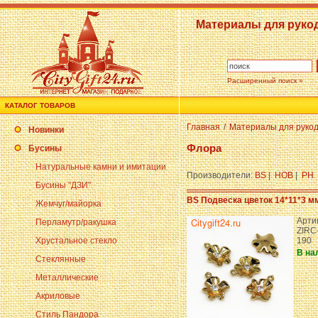
Материалы для руко
Расширенный поиск »
КАТАЛОГ ТОВАРОВ
Главная
/
Материалы для руко
Новинки
Флора
Бусины
Натуральные камни и имитации
Производители:
BS
|
HOB
|
PH
Бусины "ДЗИ"
BS Подвеска цветок 14*11*3 м
Жемчуг/майорка
Арти
Перламутр/ракушка
ZIRC
Хрустальное стекло
190
В на
Стеклянные
Металлические
Акриловые
Стиль Пандора