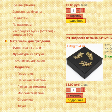
Бусины (Чехия)
42.00 руб.
6 шт.
-
+
Деревянные бусины
По цветам
подробнее
По размерам
Распродажа бусин (остатки) -
скидка до 50%
PH Подвеска веточка 23*12*1 
Материалы для рукоделия
Арти
Фурнитура из стали
KK-Q
221G
Фурнитура из латуни
В на
Фурнитура для серег
Подвески
Геометрия
Небесная тематика
63.00 руб.
1 шт.
Любовная тематика
-
+
Морская тематика
Символика
подробнее
Фауна