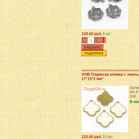
120.00 руб.
8 шт.
-
+
подробнее
HOB Подвеска клевер с эмал
17*15*2 мм*
Арти
KK-P
GW
В на
120.00 руб.
10 шт.