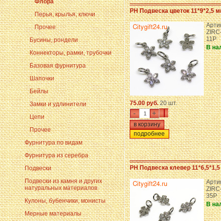
Флора
PH Подвеска цветок 11*9*2,5 м
Перья, крылья, ключи
Арти
Прочее
ZIRC
11P
Бусины, рондели
В на
Коннекторы, рамки, трубочки
Базовая фурнитура
Шапочки
Бейлы
75.00 руб.
20 шт.
Замки и удлинители
-
+
Цепи
Прочее
подробнее
Фурнитура по видам
Фурнитура из серебра
PH Подвеска клевер 11*6,5*1,5
Подвески
Подвески из камня и других
Арти
натуральных материалов
ZIRC
35P
Кулоны, бубенчики, монисты
В на
Мерные материалы