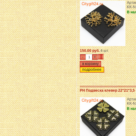
Арти
KK-N
В на
150.00 руб.
4 шт.
-
+
подробнее
PH Подвеска клевер 22*21*3,5 
Арти
KK-N
В на