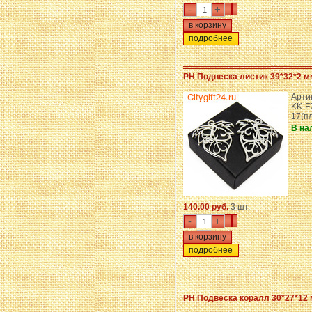
-
+
подробнее
PH Подвеска листик 39*32*2 м
Арти
KK-F
17(п
В на
140.00 руб.
3 шт.
-
+
подробнее
PH Подвеска коралл 30*27*12