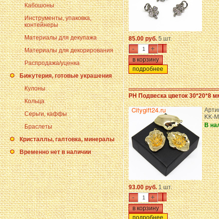
Кабошоны
Инструменты, упаковка,
контейнеры
Материалы для декупажа
85.00 руб.
5 шт.
-
+
Материалы для декорирования
Распродажа/уценка
подробнее
Бижутерия, готовые украшения
Кулоны
PH Подвеска цветок 30*20*8 м
Кольца
Арти
Серьги, каффы
KK-M
В на
Браслеты
Кристаллы, галтовка, минералы
Временно нет в наличии
93.00 руб.
1 шт.
-
+
подробнее