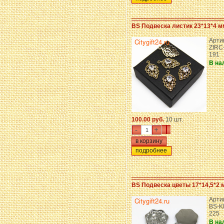
BS Подвеска листик 23*13*4 м
Арти
ZIRC
191
В на
100.00 руб.
10 шт.
-
+
подробнее
BS Подвеска цветы 17*14,5*2 
Арти
BS-K
225
В на