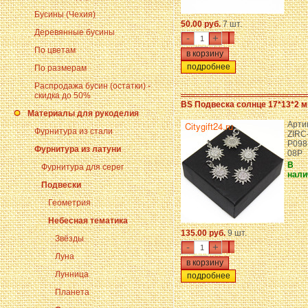
Бусины (Чехия)
50.00 руб.
7 шт.
Деревянные бусины
-
+
По цветам
подробнее
По размерам
Распродажа бусин (остатки) -
скидка до 50%
BS Подвеска солнце 17*13*2 м
Материалы для рукоделия
Арти
Фурнитура из стали
ZIRC
P098
Фурнитура из латуни
08P
В
Фурнитура для серег
нали
Подвески
Геометрия
Небесная тематика
135.00 руб.
9 шт.
Звёзды
-
+
Луна
Лунница
подробнее
Планета