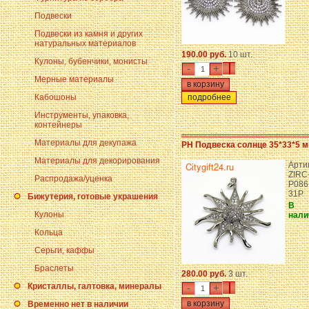
Подвески
Подвески из камня и других
натуральных материалов
190.00 руб.
10 шт.
Кулоны, бубенчики, монисты
-
+
Мерные материалы
Кабошоны
подробнее
Инструменты, упаковка,
контейнеры
Материалы для декупажа
PH Подвеска солнце 35*33*5 м
Материалы для декорирования
Арти
ZIRC
Распродажа/уценка
P086
31P
Бижутерия, готовые украшения
В
Кулоны
нали
Кольца
Серьги, каффы
Браслеты
280.00 руб.
3 шт.
Кристаллы, галтовка, минералы
-
+
Временно нет в наличии