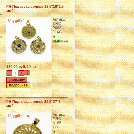
PH Подвеска солнце 18,5*16*2,5
мм*
л:
Артикул:
ZIRC-
P092-
014G
ии
В
наличии
180.00 руб.
10 шт.
-
+
подробнее
PH Подвеска солнце 29,5*27*3
мм*
л:
Артикул:
ZIRC-
A185-
17G
В