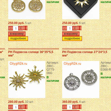
наличии
налич
250.00 руб.
5 шт.
250.00 руб.
6 шт.
-
+
-
+
подробнее
подробнее
м*
PH Подвеска солнце 36*35*5,5
PH Подвеска солнце 27*24*3,5
мм*
мм*
кул:
-
Артикул:
Артику
-
ZIRC-
ZIRC-
Q775-
E068-R
06G
В
чии
В
налич
наличии
280.00 руб.
10 шт.
360.00 руб.
4 шт.
-
+
-
+