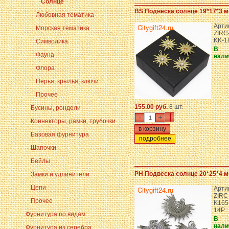
Солнце
BS Подвеска солнце 19*17*3 м
Любовная тематика
Арти
Морская тематика
ZIRC
KK-1
Символика
В
Фауна
нали
Флора
Перья, крылья, ключи
Прочее
155.00 руб.
8 шт.
Бусины, рондели
-
+
Коннекторы, рамки, трубочки
Базовая фурнитура
подробнее
Шапочки
Бейлы
PH Подвеска солнце 20*25*4 м
Замки и удлинители
Цепи
Арти
ZIRC
Прочее
K165
14P
Фурнитура по видам
В
нали
Фурнитура из серебра