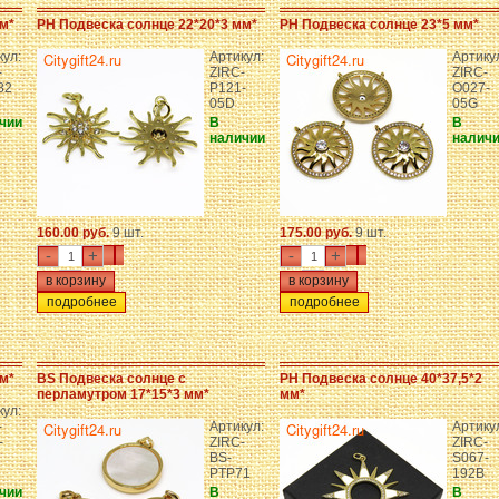
м*
PH Подвеска солнце 22*20*3 мм*
PH Подвеска солнце 23*5 мм*
кул:
Артикул:
Артику
-
ZIRC-
ZIRC-
82
P121-
O027-
05D
05G
чии
В
В
наличии
налич
160.00 руб.
9 шт.
175.00 руб.
9 шт.
-
+
-
+
подробнее
подробнее
м*
BS Подвеска солнце с
PH Подвеска солнце 40*37,5*2
перламутром 17*15*3 мм*
мм*
кул:
-
Артикул:
Артику
-
ZIRC-
ZIRC-
BS-
S067-
PTP71
192B
чии
В
В