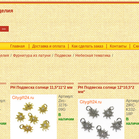
делия
Главная
Доставка и оплата
Как сделать заказ
Контакты
Ск
делия
/
Фурнитура из латуни
/
Подвески
/
Небесная тематика
/
PH Подвеска солнце 11,5*11*2 мм
PH Подвеска солнце 12*10,5*2
мм*
Артикул:
кул:
Zirc-
Артику
J276-
ZIRC-
-
09G
K332-
18P
В
наличии
В
чии
налич