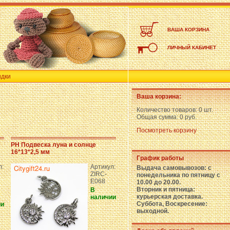
ВАША КОРЗИНА
ЛИЧНЫЙ КАБИНЕТ
идки
Ваша корзина:
Количество товаров:
0 шт.
Общая сумма:
0 руб.
Посмотреть корзину
PH Подвеска луна и солнце
16*13*2,5 мм
График работы
л:
Артикул:
Выдача самовывозов: с
ZIRC-
понедельника по пятницу с
E068
10.00 до 20.00.
Вторник и пятница:
В
курьерская доставка.
наличии
Суббота, Воскресение:
ии
выходной.