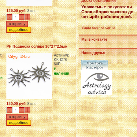
Доска объявлений
Уважаемые покупатели.
125.00 руб.
3 шт.
Срок сборки заказов до
четырёх рабочих дней.
-
+
Ваша оценка сайта
подробнее
Мы в контакте
*
PH Подвеска солнце 30*27*2,5мм
Наши друзья
л:
Артикул:
KK-I276-
60P
В
наличии
ии
150.00 руб.
8 шт.
-
+
подробнее