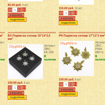
85.00 руб.
4 шт.
110.00 руб.
10 шт.
-
+
-
+
подробнее
подробнее
м*
BS Подвеска солнце 16*14*2,5
PH Подвеска солнце 17*13*2 мм
мм*
кул:
Артику
-
Артикул:
ZIRC-
-
ZIRC-
P098-
KK-208
08P-G
В
В
чии
наличии
налич
150.00 руб.
9 шт.
150.00 руб.
4 шт.
-
+
-
+
подробнее
подробнее