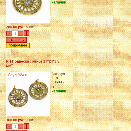
ии
наличии
280.00 руб.
5 шт.
-
+
подробнее
PH Подвеска солнце 27*24*3,5
мм*
л:
Артикул:
ZIRC-
E068-G
В
ии
наличии
360.00 руб.
1 шт.
-
+