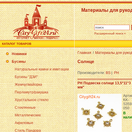
Материалы для руко
Расширенный поиск »
КАТАЛОГ ТОВАРОВ
Главная
/
Материалы для руко
Новинки
Солнце
Бусины
Натуральные камни и имитации
Производители:
BS
|
PH
Бусины "ДЗИ"
PH Подвеска солнце 13,5*11*3
Жемчуг/майорка
мм*
Перламутр/ракушка
Арти
Хрустальное стекло
KK-
S359
Стеклянные
050
В
Металлические
нали
Акриловые
Стиль Пандора