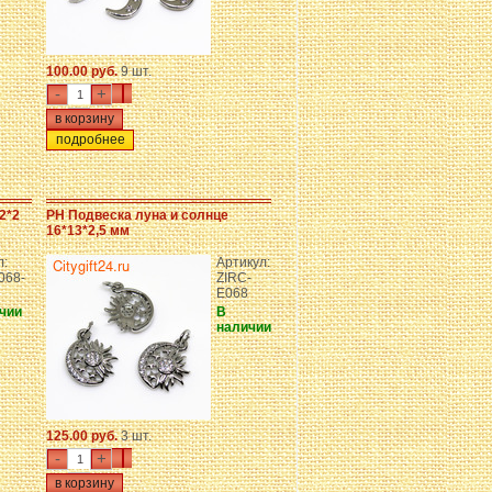
100.00 руб.
9 шт.
-
+
подробнее
2*2
PH Подвеска луна и солнце
16*13*2,5 мм
л:
Артикул:
068-
ZIRC-
E068
чии
В
наличии
125.00 руб.
3 шт.
-
+