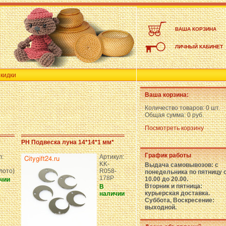
ВАША КОРЗИНА
ЛИЧНЫЙ КАБИНЕТ
кидки
Ваша корзина:
Количество товаров:
0 шт.
Общая сумма:
0 руб.
Посмотреть корзину
PH Подвеска луна 14*14*1 мм*
График работы
л:
Артикул:
KK-
Выдача самовывозов: с
лото)
R058-
понедельника по пятницу 
178P
10.00 до 20.00.
чии
Вторник и пятница:
В
курьерская доставка.
наличии
Суббота, Воскресение:
выходной.