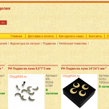
делия
Главная
Доставка и оплата
Как сделать заказ
Контакты
С
делия
/
Фурнитура из латуни
/
Подвески
/
Небесная тематика
/
 *
PH Подвеска луна 9,5*7*3 мм
PH Подвеска луна 14*14*1 мм *
кул:
Артикул:
Артику
KK-
G331-
-
R058-
79G(зо
078P
В нали
В
чии
наличии