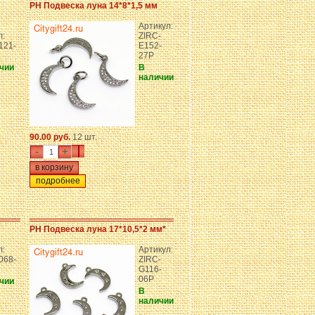
PH Подвеска луна 14*8*1,5 мм
Артикул:
л:
ZIRC-
121-
E152-
27P
чии
В
наличии
90.00 руб.
12 шт.
-
+
подробнее
PH Подвеска луна 17*10,5*2 мм*
л:
Артикул:
068-
ZIRC-
G116-
06P
чии
В
наличии