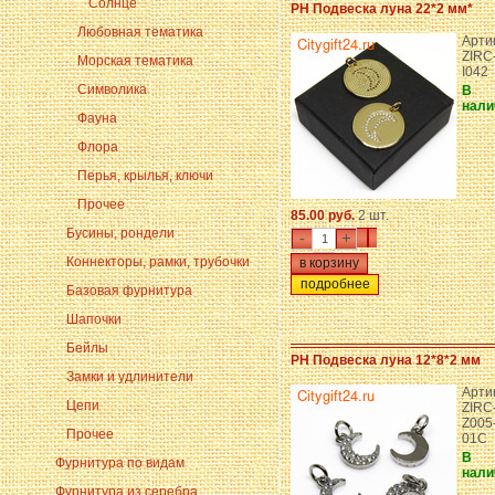
Солнце
PH Подвеска луна 22*2 мм*
Любовная тематика
Арти
ZIRC
Морская тематика
I042
Символика
В
нали
Фауна
Флора
Перья, крылья, ключи
Прочее
85.00 руб.
2 шт.
Бусины, рондели
-
+
Коннекторы, рамки, трубочки
подробнее
Базовая фурнитура
Шапочки
Бейлы
PH Подвеска луна 12*8*2 мм
Замки и удлинители
Арти
Цепи
ZIRC
Z005
Прочее
01C
В
Фурнитура по видам
нали
Фурнитура из серебра