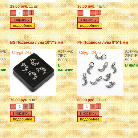
29.00 руб.
11 шт.
36.00 руб.
7 шт.
-
+
-
+
подробнее
подробнее
BS Подвеска луна 10*7*2 мм
PH Подвеска луна 9*5*1 мм
кул:
Артикул:
Артику
-
ZIRC-
ZIRC-E
-36P
B008
59P
В
В нали
чии
наличии
70.00 руб.
9 шт.
80.00 руб.
17 шт.
-
+
-
+
подробнее
подробнее