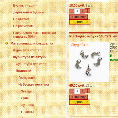
Бусины (Чехия)
18.00 руб.
3 шт.
-
+
Деревянные бусины
По цветам
подробнее
По размерам
Распродажа бусин (остатки) -
PH Подвеска луна 10,5*7*2 мм
скидка до 50%
Материалы для рукоделия
Арти
ZIRC
Фурнитура из стали
I038
В
Фурнитура из латуни
нали
Фурнитура для серег
Подвески
Геометрия
Небесная тематика
65.00 руб.
13 шт.
-
+
Звёзды
Луна
подробнее
Лунница
Планета