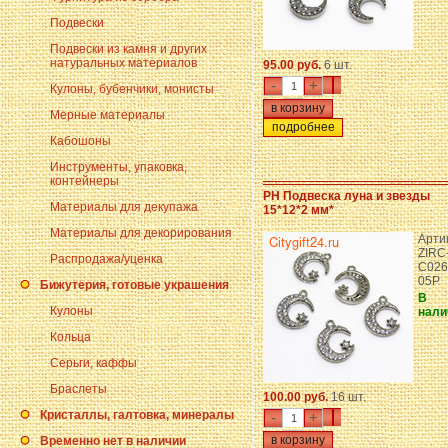
Подвески
Подвески из камня и других
натуральных материалов
95.00 руб.
6 шт.
-
+
Кулоны, бубенчики, монисты
Мерные материалы
подробнее
Кабошоны
Инструменты, упаковка,
контейнеры
PH Подвеска луна и звезды
Материалы для декупажа
15*12*2 мм*
Материалы для декорирования
Арти
ZIRC
Распродажа/уценка
C026
05P
Бижутерия, готовые украшения
В
Кулоны
нали
Кольца
Серьги, каффы
Браслеты
100.00 руб.
16 шт.
Кристаллы, галтовка, минералы
-
+
Временно нет в наличии