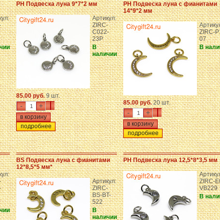
PH Подвеска луна 9*7*2 мм
PH Подвеска луна с фианитами
14*9*2 мм
кул:
Артикул:
-
ZIRC-
Артику
C022-
ZIRC-P
23P
07
чии
В
В нали
наличии
85.00 руб.
9 шт.
85.00 руб.
20 шт.
-
+
-
+
подробнее
подробнее
BS Подвеска луна с фианитами
PH Подвеска луна 12,5*8*3,5 мм
12*8,5*5 мм*
кул:
Артику
-
Артикул:
ZIRC-E
-
ZIRC-
VB229
BS-BT-
В нали
522
чии
В
наличии