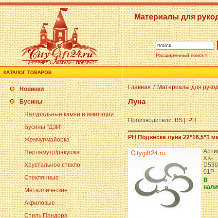
Материалы для руко
Расширенный поиск »
КАТАЛОГ ТОВАРОВ
Главная
/
Материалы для руко
Новинки
Луна
Бусины
Натуральные камни и имитации
Производители:
BS
|
PH
Бусины "ДЗИ"
PH Подвеска луна 22*16,5*1 мм
Жемчуг/майорка
Арти
Перламутр/ракушка
KK-
Хрустальное стекло
D530
01P
Стеклянные
В
нали
Металлические
Акриловые
Стиль Пандора