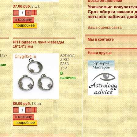
Доска объявлений
37.00 руб.
3 шт.
Уважаемые покупател
Срок сборки заказов 
-
+
четырёх рабочих дней
подробнее
Ваша оценка сайта
Мы в контакте
PH Подвеска луна и звезды
16*14*3 мм
л:
Наши друзья
147-
Артикул:
ZIRC-
F863-
чии
15P
В
наличии
80.00 руб.
13 шт.
-
+
подробнее