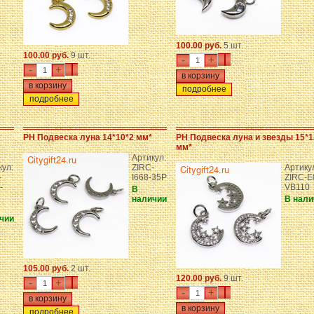
100.00 руб.
5 шт.
100.00 руб.
9 шт.
-
+
-
+
подробнее
подробнее
PH Подвеска луна 14*10*2 мм*
PH Подвеска луна и звезды 15*1
мм*
Артикул:
кул:
ZIRC-
Артику
-
I668-35P
ZIRC-E
-
VB110
В
наличии
В нали
чии
105.00 руб.
2 шт.
120.00 руб.
9 шт.
-
+
-
+
подробнее