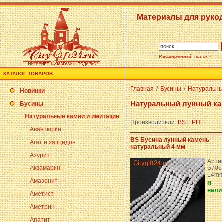
Материалы для руко
Расширенный поиск »
КАТАЛОГ ТОВАРОВ
Главная
/
Бусины
/
Натуральны
Новинки
Натуральный лунный ка
Бусины
Натуральные камни и имитации
Производители:
BS
|
PH
Авантюрин
BS Бусина лунный камень
Агат и халцедон
натуральный 4 мм
Азурит
Арти
Аквамарин
S706
L4m
Амазонит
В
нали
Аметист
Аметрин
Апатит