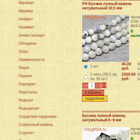
Малахит
PH Бусина лунный камень
натуральный 10,5 мм
Мрамор
Арти
Нефрит
I249-
B04-
Нууммит
В
Оникс/ кальцит
нали
Обсидиан
Опал
Окаменелости
46.00
8
1 шт
Пирит
руб.
ш
1 нить (39,5 см,
1500.00
8
Пренит
ок. 39 шт)
руб.
ш
Пурпурит
-
+
Раухтопаз
подробнее
Родонит
Родохрозит
Бусина лунный камень
Сердолик/ сардоникс
натуральный 6~9 мм
Солнечный камень
Арти
Содалит
ILR4
В