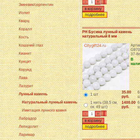
-
+
Змеевик/серпентин
Иолит
подробнее
Кварц
Коралл
PH Бусина лунный камень
натуральный 8 мм
Кость
Кошачий глаз
Арти
G970
Кианит
37-8
В
Кунцит
нали
Корунд
Лава
Лазурит
35.00
6
Лунный камень
1 шт
руб.
ш
Натуральный лунный камень
1 нить (38,5 см,
1400.00
6
ок. 49 шт)
руб.
ш
Имитация лунного камня
-
+
Лабрадор
Лепидолит
подробнее
Ларимар