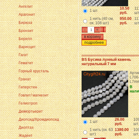
Ангелит
10.50
11
1 шт
руб.
шт
Арагонит
1 нить (40 см,
950.00
11
Бирюза
ок. 108 шт)
руб.
шт
-
+
Бронзит
Берилл
подробнее
Варисцит
Гагат
BS Бусина лунный камень
Гематит
натуральный 7 мм
Горный хрусталь
Арти
L706
Гранат
L7m
В
Гиперстен
нали
Говлит/ магнезит
Гелиотроп
Дюмортьерит
Диопсид/Хромдиопсид
26.00
10
1 шт
руб.
шт.
Диоптаз
1 нить (ок. 63
1380.00
10
шт)
руб.
шт.
Жадеит