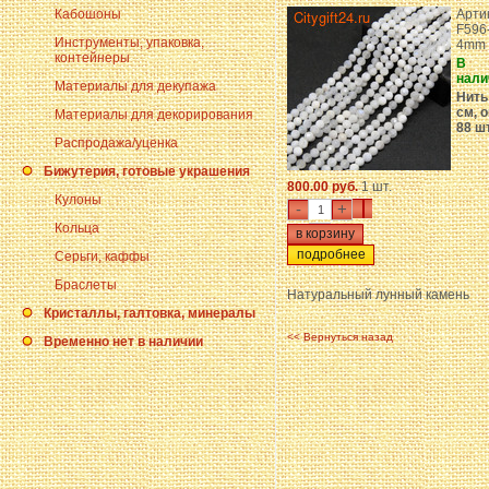
Кабошоны
Арти
F596
Инструменты, упаковка,
4mm
контейнеры
В
нали
Материалы для декупажа
Нить
см, о
Материалы для декорирования
88 ш
Распродажа/уценка
Бижутерия, готовые украшения
800.00 руб.
1 шт.
Кулоны
-
+
Кольца
подробнее
Серьги, каффы
Браслеты
Натуральный лунный камень
Кристаллы, галтовка, минералы
<< Вернуться назад
Временно нет в наличии