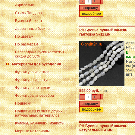
-
+
Акриловые
Стиль Пандора
подробнее
Бусины (Чехия)
Деревянные бусины
PH Бусина лунный камень
галтовка 5~11 мм
По цветам
Арти
По размерам
P433
Распродажа бусин (остатки) -
В
скидка до 50%
нали
Нить
Материалы для рукоделия
см (о
55-6
Фурнитура из стали
шт)
Фурнитура из латуни
Фурнитура по видам
595.00 руб.
4 шт.
Фурнитура из серебра
-
+
Подвески
подробнее
Подвески из камня и других
натуральных материалов
Кулоны, бубенчики, монисты
PH Бусина лунный камень
натуральный 4 мм
Мерные материалы