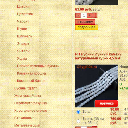
Цитрин
63.00 руб.
23 шт.
Целестин
-
+
Чароит
подробнее
Шунгит
Шпинель
Эпидот
Янтарь
PH Бусины лунный камень
натуральный кубик 4,5 мм
Яшма
Прочие каменные бусины
Нови
Арти
Каменная крошка
B190
A01
Каменный бисер
В
Бусины "ДЗИ"
нали
Жемчуг/майорка
Перламутр/ракушка
96.00
4
Хрустальное стекло
10 шт
руб.
шт
Стеклянные
1 нить (38 см,
760.00
4
ок. 95 шт)
руб.
шт
Металлические