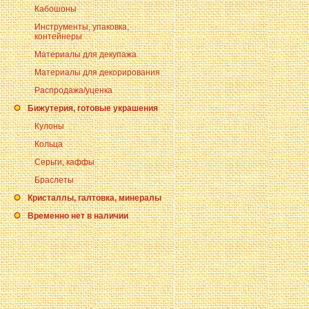
Кабошоны
Инструменты, упаковка,
контейнеры
Материалы для декупажа
Материалы для декорирования
Распродажа/уценка
Бижутерия, готовые украшения
Кулоны
Кольца
Серьги, каффы
Браслеты
Кристаллы, галтовка, минералы
Временно нет в наличии