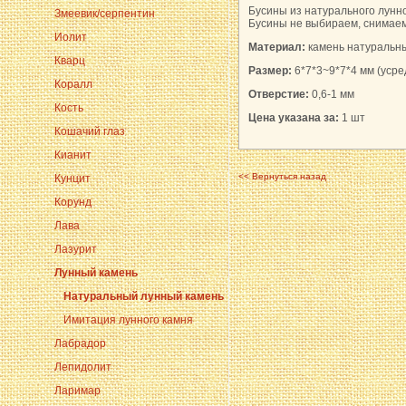
Бусины из натурального лунно
Змеевик/серпентин
Бусины не выбираем, снимаем 
Иолит
Материал:
камень натуральн
Кварц
Размер:
6*7*3~9*7*4 мм (уср
Коралл
Отверстие:
0,6-1 мм
Кость
Цена указана за:
1 шт
Кошачий глаз
Кианит
<< Вернуться назад
Кунцит
Корунд
Лава
Лазурит
Лунный камень
Натуральный лунный камень
Имитация лунного камня
Лабрадор
Лепидолит
Ларимар