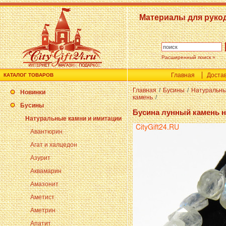
Материалы для руко
Расширенный поиск »
Главная
Достав
КАТАЛОГ ТОВАРОВ
Главная
/
Бусины
/
Натуральны
Новинки
камень
/
Бусины
Бусина лунный камень 
Натуральные камни и имитации
Авантюрин
Агат и халцедон
Азурит
Аквамарин
Амазонит
Аметист
Аметрин
Апатит