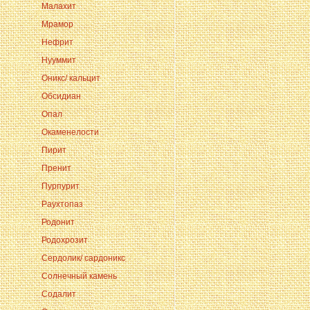
Малахит
Мрамор
Нефрит
Нууммит
Оникс/ кальцит
Обсидиан
Опал
Окаменелости
Пирит
Пренит
Пурпурит
Раухтопаз
Родонит
Родохрозит
Сердолик/ сардоникс
Солнечный камень
Содалит