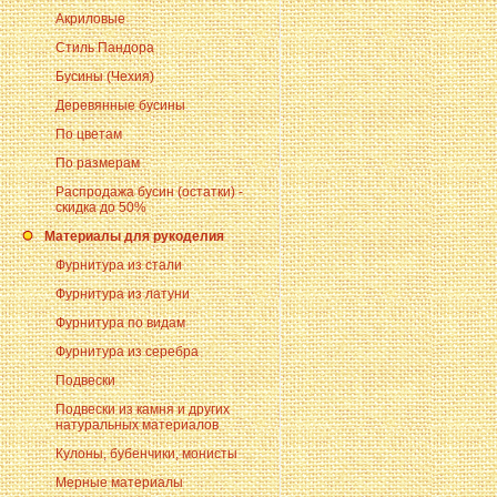
Акриловые
Стиль Пандора
Бусины (Чехия)
Деревянные бусины
По цветам
По размерам
Распродажа бусин (остатки) -
скидка до 50%
Материалы для рукоделия
Фурнитура из стали
Фурнитура из латуни
Фурнитура по видам
Фурнитура из серебра
Подвески
Подвески из камня и других
натуральных материалов
Кулоны, бубенчики, монисты
Мерные материалы