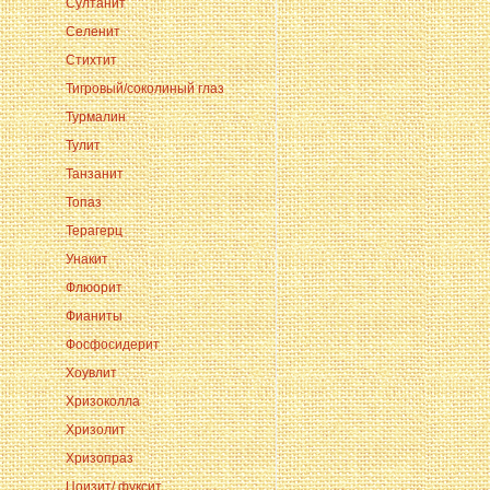
Султанит
Селенит
Стихтит
Тигровый/соколиный глаз
Турмалин
Тулит
Танзанит
Топаз
Терагерц
Унакит
Флюорит
Фианиты
Фосфосидерит
Хоувлит
Хризоколла
Хризолит
Хризопраз
Цоизит/ фуксит