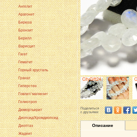
Ангелит
Арагонит
Бирюза
Бронзит
Берилл
Варисцит
Гагат
Гематит
Горный хрусталь
Гранат
Гиперстен
Говлит/ магнезит
Гелиотроп
Поделиться
Дюмортьерит
с друзьями:
Диопсид/Хромдиопсид
Описание
Диоптаз
Жадеит