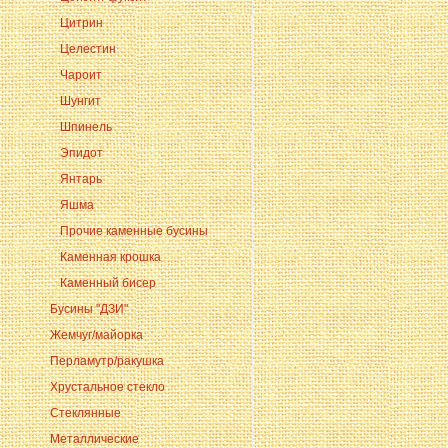
Цитрин
Целестин
Чароит
Шунгит
Шпинель
Эпидот
Янтарь
Яшма
Прочие каменные бусины
Каменная крошка
Каменный бисер
Бусины "ДЗИ"
Жемчуг/майорка
Перламутр/ракушка
Хрустальное стекло
Стеклянные
Металлические