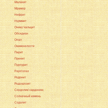
Малахит
Мрамор
Нефрит
Нууммит
Оникс/ кальцит
Обсидиан
Опал
Окаменелости
Пирит
Пренит
Пурпурит
Раухтопаз
Родонит
Родохрозит
Сердолик/ сардоникс
Солнечный камень
Содалит