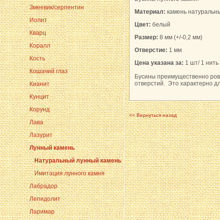
Змеевик/серпентин
Материал:
камень натуральны
Иолит
Цвет:
белый
Кварц
Размер:
8 мм (+/-0,2 мм)
Коралл
Отверстие:
1 мм
Кость
Цена указана за:
1 шт/ 1 нить 
Кошачий глаз
Бусины преимущественно ровн
отверстий. Это характерно дл
Кианит
Кунцит
Корунд
<< Вернуться назад
Лава
Лазурит
Лунный камень
Натуральный лунный камень
Имитация лунного камня
Лабрадор
Лепидолит
Ларимар