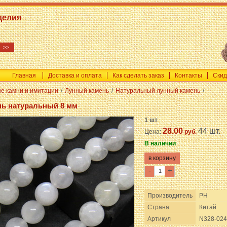
делия
Главная
Доставка и оплата
Как сделать заказ
Контакты
Скид
е камни и имитации
/
Лунный камень
/
Натуральный лунный камень
/
нь натуральный 8 мм
1 шт
28.00
44 шт.
Цена:
руб.
В наличии
-
+
Производитель
PH
Страна
Китай
Артикул
N328-024