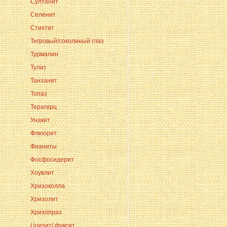
Султанит
Селенит
Стихтит
Тигровый/соколиный глаз
Турмалин
Тулит
Танзанит
Топаз
Терагерц
Унакит
Флюорит
Фианиты
Фосфосидерит
Хоувлит
Хризоколла
Хризолит
Хризопраз
Цоизит/ фуксит