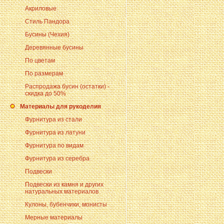
Акриловые
Стиль Пандора
Бусины (Чехия)
Деревянные бусины
По цветам
По размерам
Распродажа бусин (остатки) -
скидка до 50%
Материалы для рукоделия
Фурнитура из стали
Фурнитура из латуни
Фурнитура по видам
Фурнитура из серебра
Подвески
Подвески из камня и других
натуральных материалов
Кулоны, бубенчики, монисты
Мерные материалы