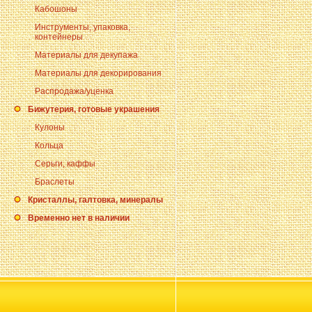
Кабошоны
Инструменты, упаковка,
контейнеры
Материалы для декупажа
Материалы для декорирования
Распродажа/уценка
Бижутерия, готовые украшения
Кулоны
Кольца
Серьги, каффы
Браслеты
Кристаллы, галтовка, минералы
Временно нет в наличии