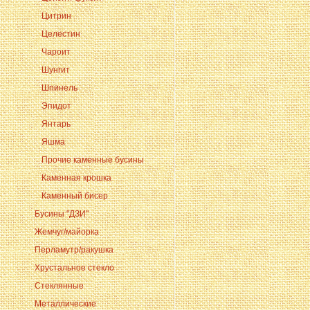
Цитрин
Целестин
Чароит
Шунгит
Шпинель
Эпидот
Янтарь
Яшма
Прочие каменные бусины
Каменная крошка
Каменный бисер
Бусины "ДЗИ"
Жемчуг/майорка
Перламутр/ракушка
Хрустальное стекло
Стеклянные
Металлические