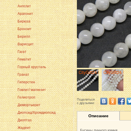
Ангелит
Арагонит
Бирюза
Бронзит
Берилл
Варисцит
Гагат
Гематит
Горный хрусталь
Гранат
Гиперстен
Говлит/ магнезит
Гелиотроп
Поделиться
с друзьями:
Дюмортьерит
Диопсид/Хромдиопсид
Описание
Диоптаз
Жадеит
Бусины лунного камня.