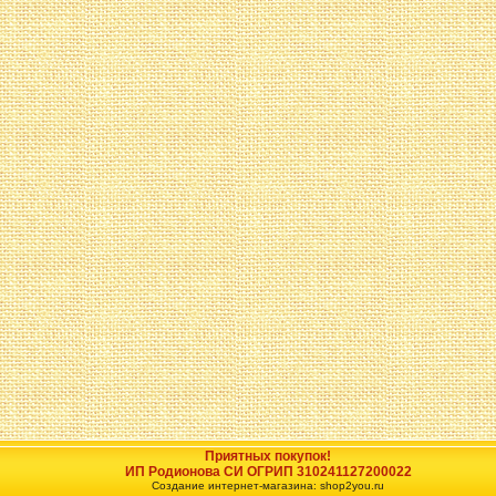
Приятных покупок!
ИП Родионова СИ ОГРИП 310241127200022
Создание интернет-магазина: shop2you.ru