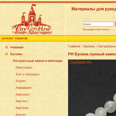
Материалы для руко
Расширенный поиск »
КАТАЛОГ ТОВАРОВ
Главная
/
Бусины
/
Натуральны
Новинки
PH Бусина лунный каме
Бусины
Натуральные камни и имитации
Авантюрин
Агат и халцедон
Азурит
Аквамарин
Амазонит
Аметист
Аметрин
Апатит