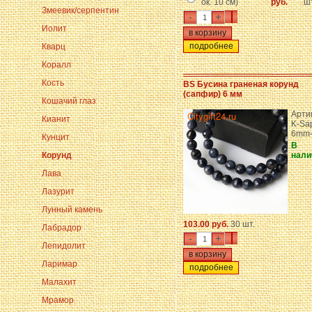
ок. 10 см)
руб.
шт
Змеевик/серпентин
-
+
Иолит
подробнее
Кварц
Коралл
Кость
BS Бусина граненая корунд
(сапфир) 6 мм
Кошачий глаз
Арти
Кианит
K-Sa
6mm-
Кунцит
В
Корунд
нали
Лава
Лазурит
Лунный камень
103.00 руб.
30 шт.
Лабрадор
-
+
Лепидолит
Ларимар
подробнее
Малахит
Мрамор