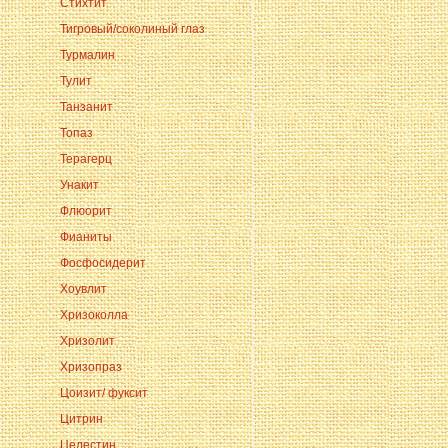
Стихтит
Тигровый/соколиный глаз
Турмалин
Тулит
Танзанит
Топаз
Терагерц
Унакит
Флюорит
Фианиты
Фосфосидерит
Хоувлит
Хризоколла
Хризолит
Хризопраз
Цоизит/ фуксит
Цитрин
Целестин