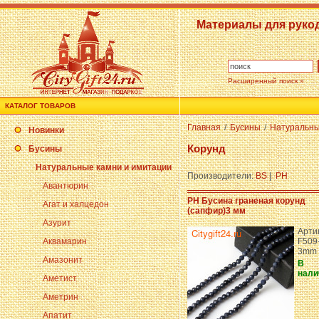
Материалы для руко
Расширенный поиск »
КАТАЛОГ ТОВАРОВ
Главная
/
Бусины
/
Натуральны
Новинки
Корунд
Бусины
Натуральные камни и имитации
Производители:
BS
|
PH
Авантюрин
PH Бусина граненая корунд
Агат и халцедон
(сапфир)3 мм
Азурит
Арти
Аквамарин
F509
3mm
Амазонит
В
нали
Аметист
Аметрин
Апатит