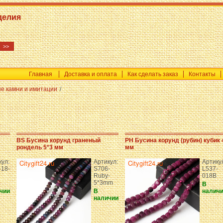
делия
Главная
Доставка и оплата
Как сделать заказ
Контакты
е камни и имитации
/
BS Бусина корунд граненый
PH Бусина корунд (рубин) кубик 
рондель 5*3 мм
мм
кул:
Артикул:
Артику
-18-
S706-
L537-
Ruby-
018B
5*3mm
В
чии
В
налич
наличии