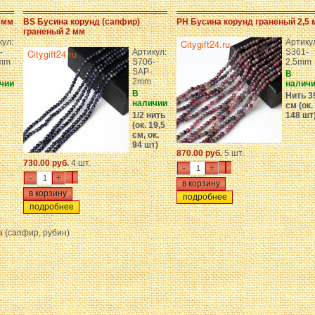
 мм
BS Бусина корунд (сапфир)
PH Бусина корунд граненый 2,5 
граненый 2 мм
кул:
Артику
-
Артикул:
S361-
mm
S706-
2.5mm
SAP-
В
2mm
чии
налич
В
Нить 3
наличии
см (ок.
1/2 нить
148 шт
(ок. 19,5
см, ок.
94 шт)
870.00 руб.
5 шт.
730.00 руб.
4 шт.
-
+
-
+
подробнее
подробнее
а (сапфир, рубин)