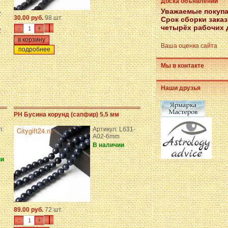
Доска объявлений
Уважаемые покупа
2
30.00 руб.
98 шт.
Срок сборки зака
четырёх рабочих 
-
+
2
Ваша оценка сайта
подробнее
Мы в контакте
Наши друзья
PH Бусина корунд (сапфир) 5.5 мм
л:
Артикул: L631-
A02-6mm
В наличии
ии
89.00 руб.
72 шт.
-
+