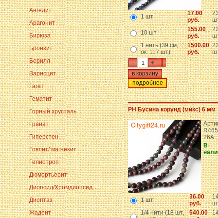
Ангелит
17.00
2
1 шт
руб.
шт
Арагонит
155.00
2
10 шт
Бирюза
руб.
шт
1 нить (39 см,
1500.00
2
Бронзит
ок. 117 шт)
руб.
шт
Берилл
-
+
Варисцит
подробнее
Гагат
Гематит
PH Бусина корунд (микс) 6 мм
Горный хрусталь
Арти
Гранат
R465
Гиперстен
26A
В
Говлит/ магнезит
нали
Гелиотроп
Дюмортьерит
Диопсид/Хромдиопсид
36.00
1
Диоптаз
1 шт
руб.
шт
Жадеит
1/4 нити (18 шт,
540.00
1