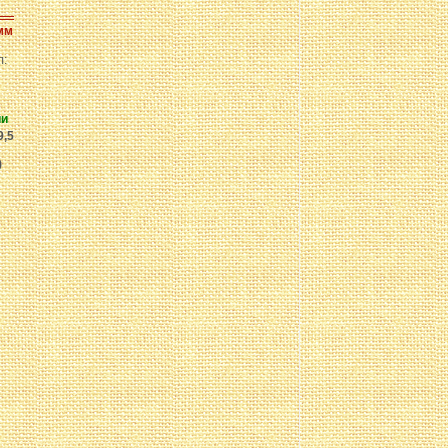
мм
л:
ии
9,5
)