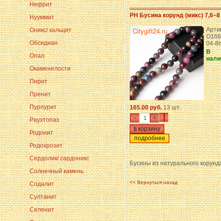
Нефрит
PH Бусина корунд (микс) 7,6~8
Нууммит
Арти
Оникс/ кальцит
O166
Обсидиан
04-8
В
Опал
нали
Окаменелости
Пирит
Пренит
Пурпурит
165.00 руб.
13 шт.
-
+
Раухтопаз
Родонит
подробнее
Родохрозит
Сердолик/ сардоникс
Бусины из натурального корунд
Солнечный камень
<< Вернуться назад
Содалит
Султанит
Селенит