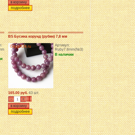
подробнее
BS Бусина корунд (рубин) 7,8 мм
л:
Артикул:
mm
Ruby7.8mm(№3)
В наличии
ии
165.00 руб.
43 шт.
-
+
подробнее