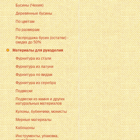
Бусины (Чехия)
Деревянные бусины
По цветам
По размерам
Распродажа бусин (остатки) -
скидка до 50%
Материалы для рукоделия
Фурнитура из стали
Фурнитура из латуни
Фурнитура по видам
Фурнитура из серебра
Подвески
Подвески из камня и других
натуральных материалов
Кулоны, бубенчики, монисты
Мерные материалы
Кабошоны
Инструменты, упаковка,