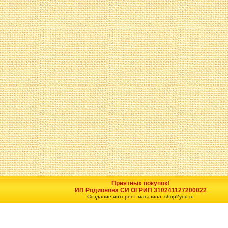
Приятных покупок!
ИП Родионова СИ ОГРИП 310241127200022
Создание интернет-магазина: shop2you.ru