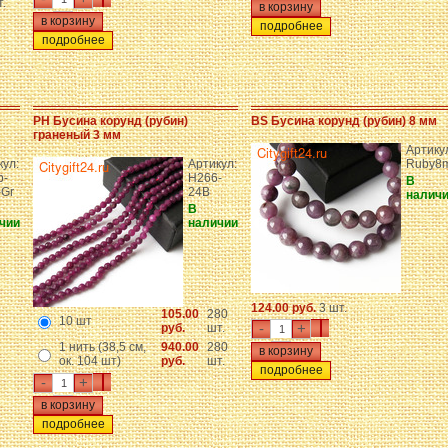
.
подробнее
подробнее
PH Бусина корунд (рубин)
BS Бусина корунд (рубин) 8 мм
граненый 3 мм
Артику
кул:
Артикул:
Ruby8
p-
H266-
В
Gr
24B
налич
В
чии
наличии
124.00 руб.
3 шт.
105.00
280
10 шт
-
+
руб.
шт.
1 нить (38,5 см,
940.00
280
ок. 104 шт)
руб.
шт.
подробнее
-
+
подробнее