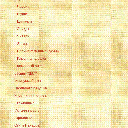
Чароит
Шунгит
Шпинель
Эпидот
Янтарь
Яшма
Прочие каменные бусины
Каменная крошка
Каменный бисер
Бусины "ДЗИ"
Жемчуг/майорка
Перламутр/ракушка
Хрустальное стекло
Стеклянные
Металлические
Акриловые
Стиль Пандора