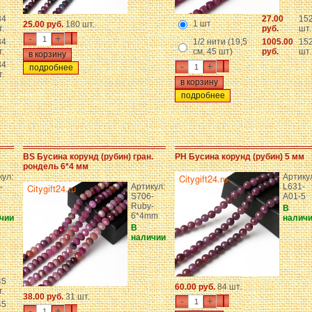
34
27.00
15
1 шт
25.00 руб.
180 шт.
.
руб.
шт.
-
+
34
1/2 нити (19,5
1005.00
15
.
см, 45 шт)
руб.
шт.
34
-
+
подробнее
.
подробнее
BS Бусина корунд (рубин) гран.
PH Бусина корунд (рубин) 5 мм
рондель 6*4 мм
кул:
Артику
-
Артикул:
L631-
S706-
A01-5
Ruby-
В
6*4mm
чии
налич
В
наличии
45
60.00 руб.
84 шт.
.
38.00 руб.
31 шт.
-
+
45
-
+