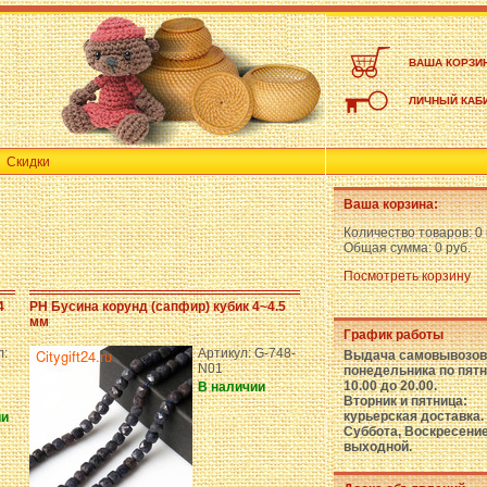
ВАША КОРЗИ
ЛИЧНЫЙ КАБ
Скидки
Ваша корзина:
Количество товаров:
0
Общая сумма:
0 руб.
Посмотреть корзину
4
PH Бусина корунд (сапфир) кубик 4~4.5
мм
График работы
л:
Артикул: G-748-
Выдача самовывозов
N01
понедельника по пятн
10.00 до 20.00.
В наличии
Вторник и пятница:
курьерская доставка.
ии
Суббота, Воскресение
выходной.