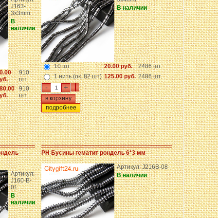
J163-
В наличии
3x3mm
В
наличии
10 шт
20.00 руб.
2486 шт.
0.00
910
1 нить (ок. 82 шт)
125.00 руб.
2486 шт.
уб.
шт.
-
+
80.00
910
уб.
шт.
подробнее
ондель
PH Бусины гематит рондель 6*3 мм
Артикул: J216B-08
Артикул:
В наличии
J160-B-
01
В
наличии