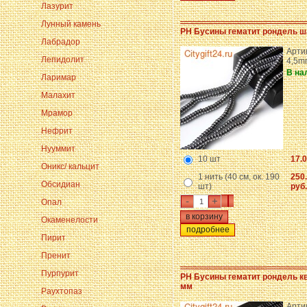
Лазурит
Лунный камень
PH Бусины гематит рондель ш
Лабрадор
Арти
Лепидолит
4,5m
В на
Ларимар
Малахит
Мрамор
Нефрит
Нууммит
10 шт
17.0
Оникс/ кальцит
1 нить (40 см, ок. 190
250
Обсидиан
шт)
руб.
-
+
Опал
Окаменелости
подробнее
Пирит
Пренит
Пурпурит
PH Бусины гематит рондель к
мм
Раухтопаз
Артик