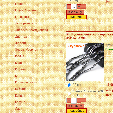
шт)
руб.
Гиперстен
-
+
Говлит/ магнезит
Гелиотроп
подробнее
Дюмортьерит
Диопсид/Хромдиопсид
PH Бусины гематит рондель к
Диоптаз
3*3*1.7~2 мм
Жадеит
Арти
В на
Змеевик/серпентин
Иолит
Кварц
Коралл
Кость
Кошачий глаз
10 шт
16.0
Кианит
1 нить (40 см, ок. 200
240.
шт)
руб.
Кунцит
-
+
Корунд
Лава
подробнее