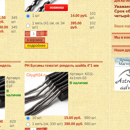
Доска о
Уважае
Срок с
102
четырё
1 шт
14.00 руб.
1.50
345
шт.
уб.
шт.
1 нить (41 см, ок. 34
395.00
102
Ваша оце
80.00
345
шт)
руб.
шт.
уб.
шт.
-
+
Мы в кон
подробнее
Наши др
ондель
PH Бусины гематит рондель шайба 4*1 мм
Артикул: K011-
Артикул:
4x1mm-03
E498-
В наличии
01F
В
наличии
10 шт
15.00 руб.
660 шт.
00
620
1 нить (ок. 330 шт)
390.00 руб.
660 шт.
.
шт.