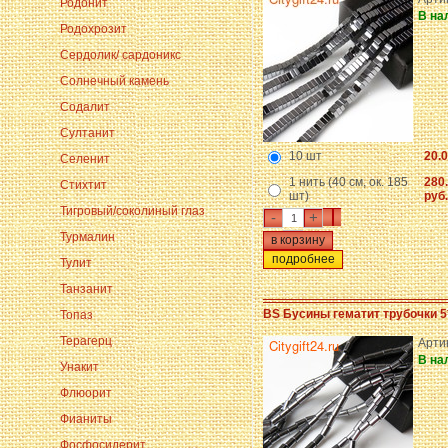
Родонит
В на
Родохрозит
Сердолик/ сардоникс
Солнечный камень
Содалит
Султанит
10 шт
20.0
Селенит
1 нить (40 см, ок. 185
280
Стихтит
шт)
руб.
Тигровый/соколиный глаз
-
+
Турмалин
подробнее
Тулит
Танзанит
BS Бусины гематит трубочки 5
Топаз
Терагерц
Арти
В на
Унакит
Флюорит
Фианиты
Фосфосидерит