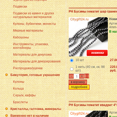
Подвески
PH Бусины гематит шар гране
Подвески из камня и других
натуральных материалов
Нови
Арти
Кулоны, бубенчики, монисты
4mm-
Мерные материалы
В на
Кабошоны
Инструменты, упаковка,
контейнеры
Материалы для декупажа
10 шт
27.0
Материалы для декорирования
1 нить (40 см, ок. 98
220.
Распродажа/уценка
шт)
руб.
Бижутерия, готовые украшения
-
+
Кулоны
подробнее
Кольца
Серьги, каффы
Браслеты
PH Бусины гематит квадрат 4*
Кристаллы, галтовка, минералы
Арти
Временно нет в наличии