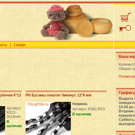
акты
Скидки
Ваша кор
Количест
Общая с
Посмотре
График 
убочки 4*13
PH Бусины гематит биконус 12*8 мм
Выдача 
понедель
Новинка
10.00 до 
Артикул:
Артикул: P392-R03
Вторник 
K022-
В наличии
курьерск
3x14mm
Суббота,
В
выходно
наличии