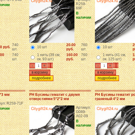
R259-
личии
69F
В
наличии
740
20.00
760
2
0 руб.
10 шт
10 шт
шт.
руб.
шт.
р
.00
740
1 нить (39 см,
160.00
760
1 нить (41 см,
1
шт.
ок. 93 шт)
руб.
шт.
ок. 125 шт)
р
-
+
-
+
подробнее
подробнее
*3 мм
PH Бусины гематит с двумя
PH Бусины гематит р
отверстиями 5*2*2 мм
граненый 4*2 мм
кул: R259-71F
Артикул:
личии
G089-
A02-09
В
наличии