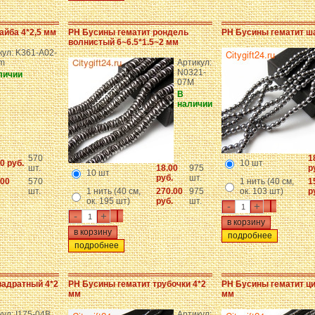
айба 4*2,5 мм
PH Бусины гематит рондель
PH Бусины гематит ш
волнистый 6~6.5*1.5~2 мм
кул: K361-A02-
m
Артикул:
N0321-
личии
07M
В
наличии
570
1
0 руб.
10 шт
шт.
18.00
975
р
10 шт
руб.
шт.
.00
570
1 нить (40 см,
1
шт.
1 нить (40 см,
270.00
975
ок. 103 шт)
р
ок. 195 шт)
руб.
шт.
-
+
-
+
подробнее
подробнее
вадратный 4*2
PH Бусины гематит трубочки 4*2
PH Бусины гематит ц
мм
мм
ул: I175-04B
Артикул: