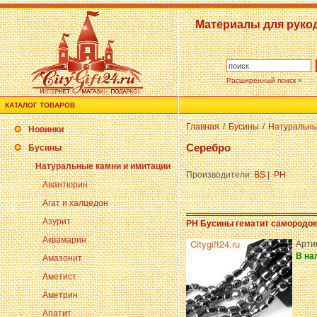
Материалы для руко
Расширенный поиск »
КАТАЛОГ ТОВАРОВ
Главная
/
Бусины
/
Натуральны
Новинки
Серебро
Бусины
Натуральные камни и имитации
Производители:
BS
|
PH
Авантюрин
Агат и халцедон
Азурит
PH Бусины гематит самородок
Аквамарин
Арти
В на
Амазонит
Аметист
Аметрин
Апатит