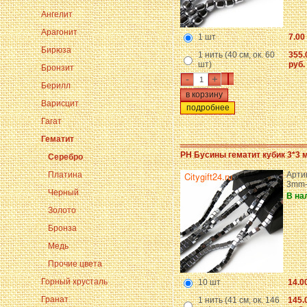
Ангелит
Арагонит
1 шт
7.00
Бирюза
1 нить (40 см, ок. 60
355.
шт)
руб.
Бронзит
-
+
Берилл
Варисцит
подробнее
Гагат
Гематит
PH Бусины гематит кубик 3*3 
Серебро
Платина
Арти
3mm
Черный
В на
Золото
Бронза
Медь
Прочие цвета
Горный хрусталь
10 шт
14.0
Гранат
1 нить (41 см, ок. 146
145.