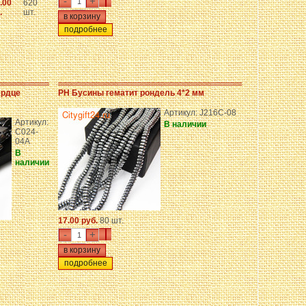
-
+
.00
620
.
шт.
подробнее
ердце
PH Бусины гематит рондель 4*2 мм
Артикул: J216C-08
Артикул:
В наличии
C024-
04A
В
наличии
17.00 руб.
80 шт.
-
+
подробнее