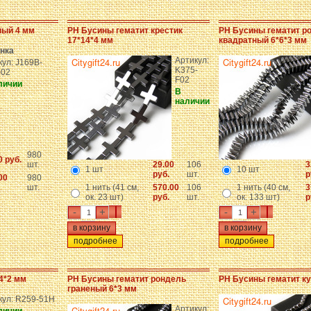
ный 4 мм
PH Бусины гематит крестик
PH Бусины гематит р
17*14*4 мм
квадратный 6*6*3 мм
нка
Артикул:
кул: J169B-
K375-
02
F02
личии
В
наличии
980
0 руб.
шт.
29.00
106
3
1 шт
10 шт
руб.
шт.
р
00
980
шт.
1 нить (41 см,
570.00
106
1 нить (40 см,
3
ок. 23 шт)
руб.
шт.
ок. 133 шт)
р
-
+
-
+
подробнее
подробнее
4*2 мм
PH Бусины гематит рондель
PH Бусины гематит ку
граненый 6*3 мм
кул: R259-51H
Артикул: