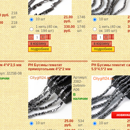
218
0 руб.
шт.
21.00
1746
2
10 шт
10 шт
руб.
шт.
р
00
218
шт.
1 нить (40 см,
330.00
1746
1 нить (40 см,
3
ок. 194 шт)
руб.
шт.
ок. 185 шт)
р
-
+
-
+
подробнее
подробнее
к 4*4*2,5 мм
PH Бусины гематит
PH Бусины гематит с
прямоугольник 4*2*2 мм
5.5*4.5*2 мм
кул: J225B-08
Артикул:
личии
J382-
2x4mm-
A06
В
наличии
25.00
534
2
10 шт
10 шт
руб.
шт.
р