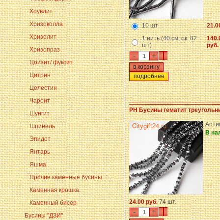
Хоувлит
Хризоколла
10 шт
21.0
Хризолит
1 нить (40 см, ок. 82
140.
шт)
руб.
Хризопраз
-
+
Цоизит/ фуксит
Цитрин
подробнее
Целестин
Чароит
PH Бусины гематит треугольни
Шунгит
Арти
Шпинель
В на
Эпидот
Янтарь
Яшма
Прочие каменные бусины
Каменная крошка
24.00 руб.
74 шт.
Каменный бисер
-
+
Бусины "ДЗИ"