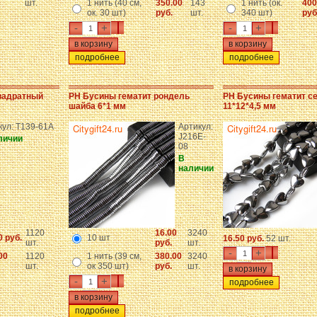
шт.
1 нить (40 см,
350.00
143
1 нить (ок.
400
ок. 30 шт)
руб.
шт.
340 шт)
руб
-
+
-
+
подробнее
подробнее
вадратный
PH Бусины гематит рондель
PH Бусины гематит с
шайба 6*1 мм
11*12*4,5 мм
кул: T139-61A
Артикул:
J216E-
личии
08
В
наличии
1120
16.00
3240
0 руб.
10 шт
16.50 руб.
52 шт.
шт.
руб.
шт.
-
+
00
1120
1 нить (39 см,
380.00
3240
шт.
ок 350 шт)
руб.
шт.
-
+
подробнее
подробнее