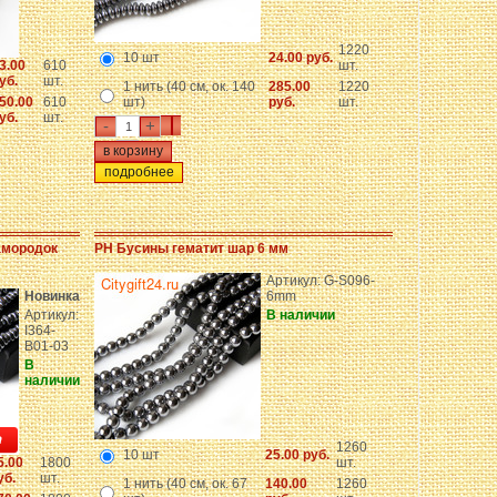
1220
10 шт
24.00 руб.
3.00
610
шт.
уб.
шт.
1 нить (40 см, ок. 140
285.00
1220
50.00
610
шт)
руб.
шт.
уб.
шт.
-
+
подробнее
амородок
PH Бусины гематит шар 6 мм
Артикул: G-S096-
Новинка
6mm
Артикул:
В наличии
I364-
B01-03
В
наличии
1260
10 шт
25.00 руб.
5.00
1800
шт.
уб.
шт.
1 нить (40 см, ок. 67
140.00
1260