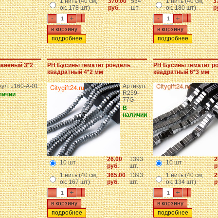
1 нить (40 см,
370.00
534
1 нить (40 см,
3
ок. 178 шт)
руб.
шт.
ок. 180 шт)
р
-
+
-
+
подробнее
подробнее
раненый 3*2
PH Бусины гематит рондель
PH Бусины гематит р
квадратный 4*2 мм
квадратный 6*3 мм
кул: J160-A-01
Артикул:
R259-
личии
77G
В
наличии
26.00
1393
2
10 шт
10 шт
руб.
шт.
р
1 нить (40 см,
365.00
1393
1 нить (40 см,
2
ок. 167 шт)
руб.
шт.
ок. 134 шт)
р
-
+
-
+
подробнее
подробнее