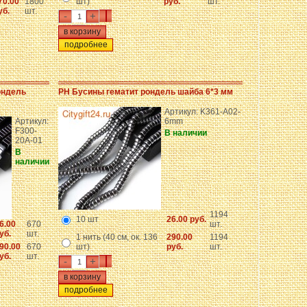
70.00
1800
шт)
руб.
шт.
уб.
шт.
-
+
подробнее
ондель
PH Бусины гематит рондель шайба 6*3 мм
Артикул: K361-A02-
Артикул:
6mm
F300-
В наличии
20A-01
В
наличии
1194
10 шт
26.00 руб.
6.00
670
шт.
уб.
шт.
1 нить (40 см, ок. 136
290.00
1194
90.00
670
шт)
руб.
шт.
уб.
шт.
-
+
подробнее