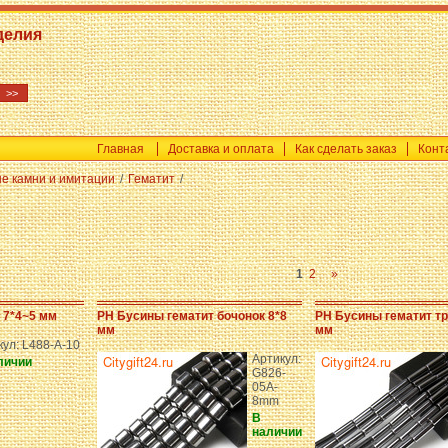
делия
Главная
Доставка и оплата
Как сделать заказ
Конт
е камни и имитации
/
Гематит
/
1
2
»
 7*4~5 мм
PH Бусины гематит бочонок 8*8
PH Бусины гематит тр
мм
мм
кул: L488-A-10
Артикул:
личии
G826-
05A-
8mm
В
наличии