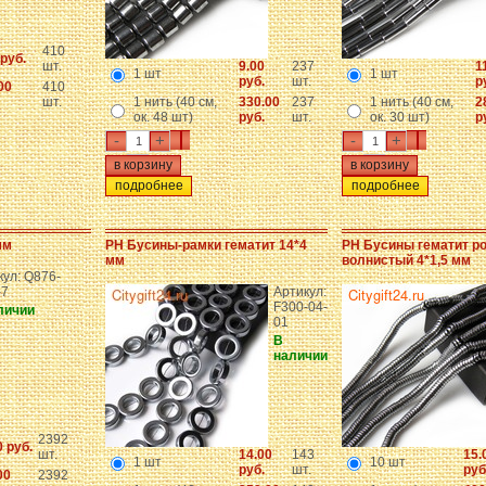
410
 руб.
шт.
9.00
237
1
1 шт
1 шт
руб.
шт.
р
00
410
шт.
1 нить (40 см,
330.00
237
1 нить (40 см,
2
ок. 48 шт)
руб.
шт.
ок. 30 шт)
р
-
+
-
+
подробнее
подробнее
мм
PH Бусины-рамки гематит 14*4
PH Бусины гематит р
мм
волнистый 4*1,5 мм
кул: Q876-
-7
Артикул:
F300-04-
личии
01
В
наличии
2392
0 руб.
шт.
14.00
143
15.
1 шт
10 шт
руб.
шт.
руб
00
2392