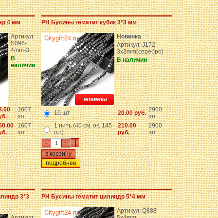
ар 4 мм
PH Бусины гематит кубик 3*3 мм
Артикул:
Новинка
S096-
Артикул: J172-
4mm-3
3x3mm(серебро)
В
В наличии
наличии
8.00
1607
2900
10 шт
20.00 руб.
уб.
шт.
шт.
50.00
1607
1 нить (40 см, ок. 145
210.00
2900
уб.
шт.
шт)
руб.
шт.
-
+
подробнее
илиндр 3*3
PH Бусины гематит цилиндр 5*4 мм
Артикул: Q888-
Артикул:
5x4mm