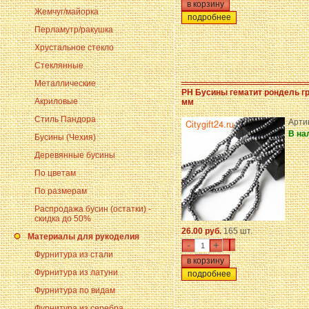
Жемчуг/майорка
подробнее
Перламутр/ракушка
Хрустальное стекло
Стеклянные
Металлические
PH Бусины гематит рондель г
Акриловые
мм
Стиль Пандора
Арти
В на
Бусины (Чехия)
Деревянные бусины
По цветам
По размерам
Распродажа бусин (остатки) -
скидка до 50%
26.00 руб.
165 шт.
Материалы для рукоделия
-
+
Фурнитура из стали
Фурнитура из латуни
подробнее
Фурнитура по видам
Фурнитура из серебра