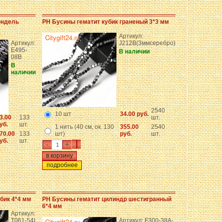
ондель
PH Бусины гематит кубик граненый 3*3 мм
Артикул:
Артикул:
J212B(3ммсеребро)
E495-
В наличии
08B
В
наличии
2540
10 шт
34.00 руб.
3.00
133
шт.
уб.
шт.
1 нить (40 см, ок. 130
355.00
2540
70.00
133
шт)
руб.
шт.
уб.
шт.
-
+
подробнее
бик 4*4 мм
PH Бусины гематит цилиндр шестигранный
6*4 мм
Артикул:
T061-54I
Артикул: F300-38A-