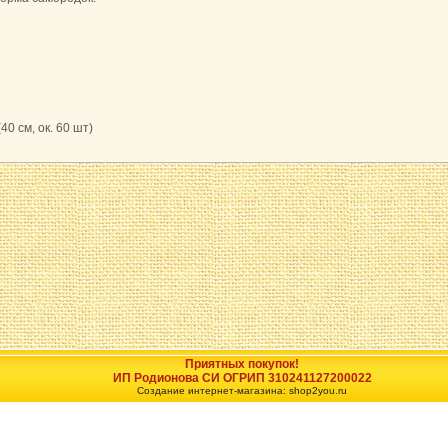
(40 см, ок. 60 шт)
Приятных покупок!
ИП Родионова СИ ОГРИП 310241127200022
Создание интернет-магазина: shop2you.ru