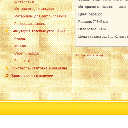
контейнеры
Материал:
металлокерамика
Материалы для декупажа
Цвет:
серебро
Материалы для декорирования
Размер:
7*4~5 мм
Распродажа/уценка
Отверстие:
1 мм
Бижутерия, готовые украшения
Цена указана за:
1 шт/
1 нить 
Кулоны
Кольца
Серьги, каффы
<< Вернуться назад
Браслеты
Кристаллы, галтовка, минералы
Временно нет в наличии