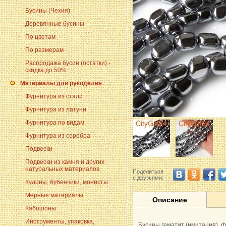
Бусины (Чехия)
Деревянные бусины
По цветам
По размерам
Распродажа бусин (остатки) -
скидка до 50%
Материалы для рукоделия
Фурнитура из стали
Фурнитура из латуни
Фурнитура по видам
Фурнитура из серебра
Подвески
Подвески из камня и других
натуральных материалов
Поделиться
с друзьями:
Кулоны, бубенчики, монисты
Мерные материалы
Описание
Кабошоны
Инструменты, упаковка,
Бусины гематит (имитация), 