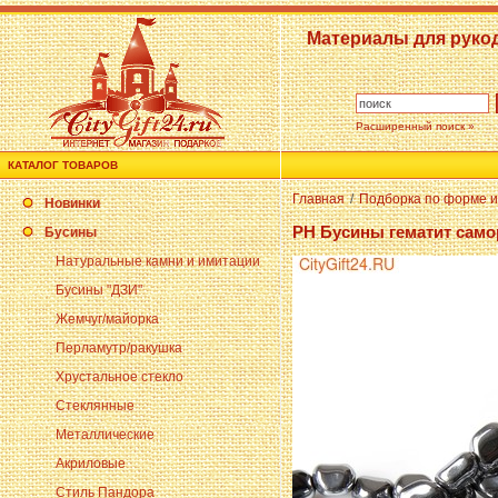
Материалы для руко
Расширенный поиск »
КАТАЛОГ ТОВАРОВ
Главная
/
Подборка по форме и
Новинки
PH Бусины гематит само
Бусины
Натуральные камни и имитации
Бусины "ДЗИ"
Жемчуг/майорка
Перламутр/ракушка
Хрустальное стекло
Стеклянные
Металлические
Акриловые
Стиль Пандора