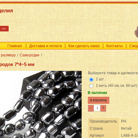
делия
Главная
Доставка и оплата
Как сделать заказ
Контакты
Скид
 размеру
/
Самородки
/
родок 7*4~5 мм
Выберите товар и щелкните
1 шт
1 нить (40 см, ок. 60 шт)
В наличии
-
+
Производитель
PH
Страна
Китай
Артикул
L488-A-1