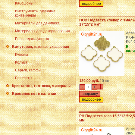
Кабошоны
подробнее
Инструменты, упаковка,
контейнеры
HOB Подвеска клевер с эмал
Материалы для декупажа
17*15*2 мм*
Материалы для декорирования
Арти
KK-P
Распродажа/уценка
K04
Бижутерия, готовые украшения
В
нали
Кулоны
Кольца
Серьги, каффы
Браслеты
120.00 руб.
10 шт.
Кристаллы, галтовка, минералы
-
+
Временно нет в наличии
подробнее
PH Подвеска глаз 15,5*12,5*2,5
мм
Арти
Zirc-