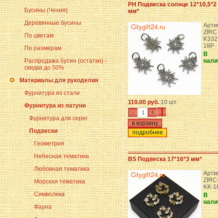
PH Подвеска солнце 12*10,5*2
Бусины (Чехия)
мм*
Деревянные бусины
Арти
ZIRC
По цветам
K332
18P
По размерам
В
Распродажа бусин (остатки) -
нали
скидка до 50%
Материалы для рукоделия
Фурнитура из стали
110.00 руб.
10 шт.
Фурнитура из латуни
-
+
Фурнитура для серег
Подвески
подробнее
Геометрия
Небесная тематика
BS Подвеска 17*16*3 мм*
Любовная тематика
Арти
ZIRC
Морская тематика
KK-1
Символика
В
нали
Фауна