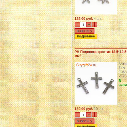
125.00 руб.
4 шт.
-
+
подробнее
PH Подвеска крестик 18,5*10,5
мм*
Арти
ZIRC
E068
VF23
В
нали
130.00 руб.
10 шт.
-
+
подробнее