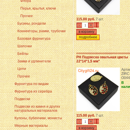
Флора
Перья, крылья, ключи
Прочее
115.00 руб.
7 шт.
Бусины, рондели
-
+
Коннекторы, рамки, трубочки
подробнее
Базовая фурнитура
Шапочки
Бейлы
PH Подвеска овальная цветы
Замки и удлинители
22*14*1,5 мм*
Цепи
Арти
ZIRC
Прочее
O044
В
Фурнитура по видам
нали
Фурнитура из серебра
Подвески
Подвески из камня и других
натуральных материалов
115.00 руб.
7 шт.
Кулоны, бубенчики, монисты
-
+
Мерные материалы