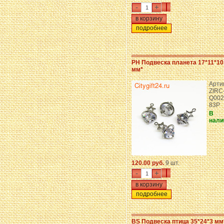
-
+
подробнее
PH Подвеска планета 17*11*10
мм*
Арти
ZIRC
Q002
83P
В
нали
120.00 руб.
9 шт.
-
+
подробнее
BS Подвеска птица 35*24*3 мм