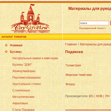
Материалы для руко
Расширенный поиск »
КАТАЛОГ ТОВАРОВ
Главная
/
Материалы для руко
Новинки
Подвески
Бусины
Натуральные камни и имитации
Бусины "ДЗИ"
Геометрия
Жемчуг/майорка
Морская тематика
Перламутр/ракушка
Хрустальное стекло
Флора
Стеклянные
Производители:
BS
|
HOB
|
PH
Металлические
Акриловые
Стиль Пандора