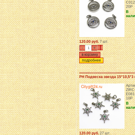
C012
20P
В
нали
120.00 руб.
7 шт.
-
+
подробнее
PH Подвеска звезда 15*10,5*3
Арти
ZIRC
E081
10P
В
нали
120.00 руб.
27 шт.