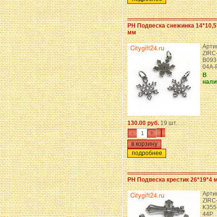
PH Подвеска снежинка 14*10,5
мм
Арти
ZIRC
B093
04A-
В
нали
130.00 руб.
19 шт.
-
+
подробнее
PH Подвеска крестик 26*19*4 
Арти
ZIRC
K355
44P