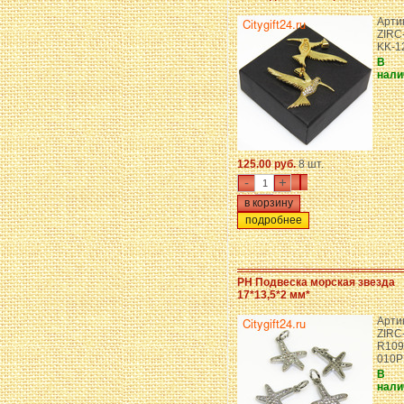
Арти
ZIRC
KK-1
В
нали
125.00 руб.
8 шт.
-
+
подробнее
PH Подвеска морская звезда
17*13,5*2 мм*
Арти
ZIRC
R109
010P
В
нали