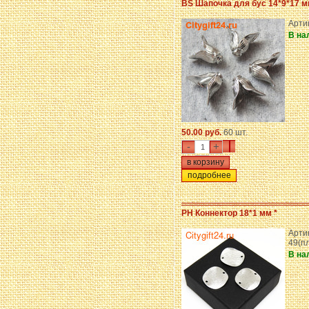
BS Шапочка для бус 14*9*17 
Арти
В на
50.00 руб.
60 шт.
-
+
подробнее
PH Коннектор 18*1 мм *
Арти
49(п
В на