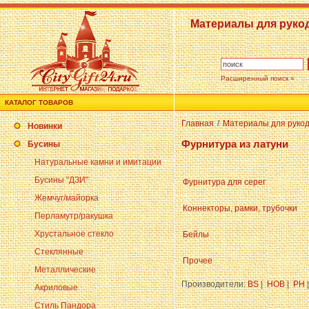
Материалы для руко
Расширенный поиск »
КАТАЛОГ ТОВАРОВ
Главная
/
Материалы для руко
Новинки
Фурнитура из латуни
Бусины
Натуральные камни и имитации
Бусины "ДЗИ"
Фурнитура для серег
Жемчуг/майорка
Коннекторы, рамки, трубочки
Перламутр/ракушка
Хрустальное стекло
Бейлы
Стеклянные
Прочее
Металлические
Производители:
BS
|
HOB
|
PH
Акриловые
Стиль Пандора