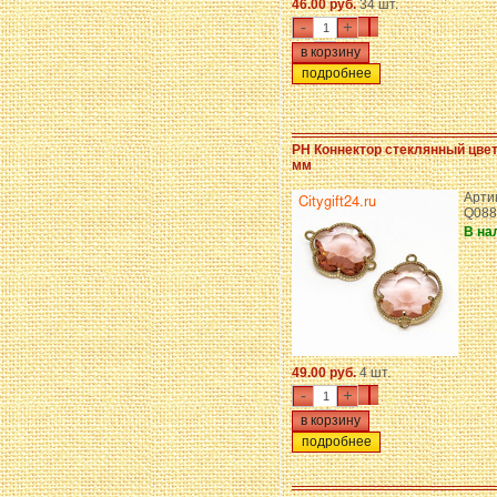
46.00 руб.
34 шт.
-
+
подробнее
PH Коннектор стеклянный цвето
мм
Арти
Q088
В на
49.00 руб.
4 шт.
-
+
подробнее