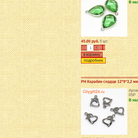
В на
45.00 руб.
5 шт.
-
+
подробнее
PH Карабин сердце 12*9*3,2 м
Арти
05P
В на