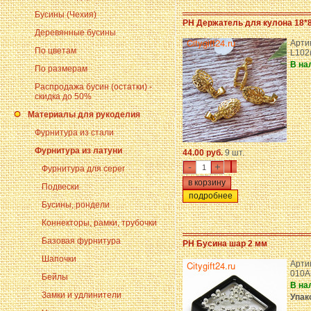
Бусины (Чехия)
PH Держатель для кулона 18*
Деревянные бусины
Артик
По цветам
L102
В на
По размерам
Распродажа бусин (остатки) -
скидка до 50%
Материалы для рукоделия
Фурнитура из стали
Фурнитура из латуни
44.00 руб.
9 шт.
-
+
Фурнитура для серег
Подвески
подробнее
Бусины, рондели
Коннекторы, рамки, трубочки
Базовая фурнитура
PH Бусина шар 2 мм
Шапочки
Арти
010A
Бейлы
В на
Замки и удлинители
Упак