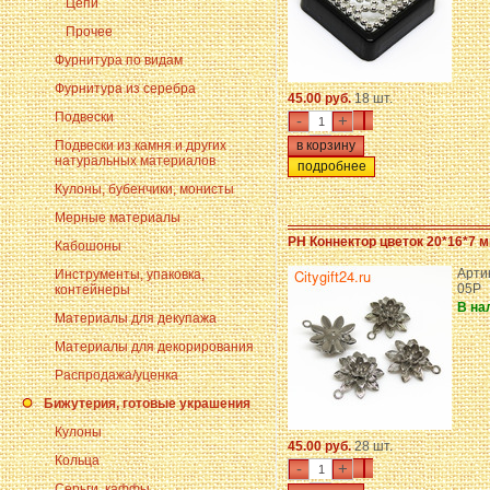
Цепи
Прочее
Фурнитура по видам
Фурнитура из серебра
45.00 руб.
18 шт.
Подвески
-
+
Подвески из камня и других
натуральных материалов
подробнее
Кулоны, бубенчики, монисты
Мерные материалы
PH Коннектор цветок 20*16*7 
Кабошоны
Арти
Инструменты, упаковка,
05P
контейнеры
В на
Материалы для декупажа
Материалы для декорирования
Распродажа/уценка
Бижутерия, готовые украшения
Кулоны
45.00 руб.
28 шт.
Кольца
-
+
Серьги, каффы