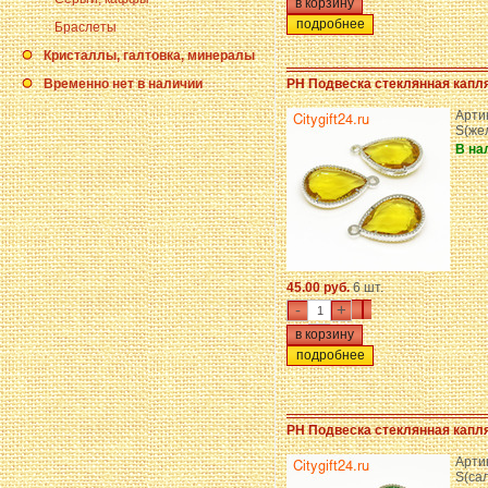
подробнее
Браслеты
Кристаллы, галтовка, минералы
Временно нет в наличии
PH Подвеска стеклянная капля
Арти
S(же
В на
45.00 руб.
6 шт.
-
+
подробнее
PH Подвеска стеклянная капля
Арти
S(са