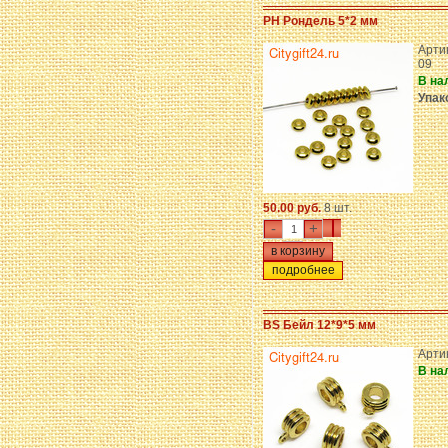
PH Рондель 5*2 мм
Арти
09
В на
Упак
50.00 руб.
8 шт.
-
+
подробнее
BS Бейл 12*9*5 мм
Арти
В на