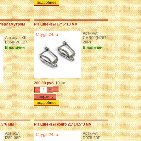
подробнее
 перламутром
PH Швензы 17*6*13 мм
Артикул:
Артикул: KK-
CHR00(N267-
E068-VC127
28P)
В наличии
В наличии
200.00 руб.
10 шт.
-
+
подробнее
,5*6 мм
PH Швензы конго 21*14,5*3 мм
Артикул:
Артикул:
I289-08P
D078-30P