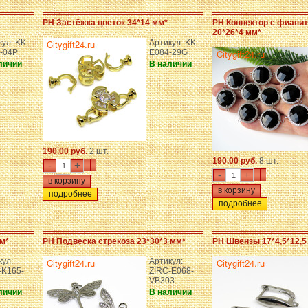
PH Застёжка цветок 34*14 мм*
PH Коннектор с фианит
20*26*4 мм*
ул: KK-
Артикул: KK-
-04P
E084-29G
личии
В наличии
190.00 руб.
2 шт.
190.00 руб.
8 шт.
-
+
-
+
подробнее
подробнее
м*
PH Подвеска стрекоза 23*30*3 мм*
PH Швензы 17*4,5*12,5
кул:
Артикул:
-K165-
ZIRC-E068-
VB303
личии
В наличии