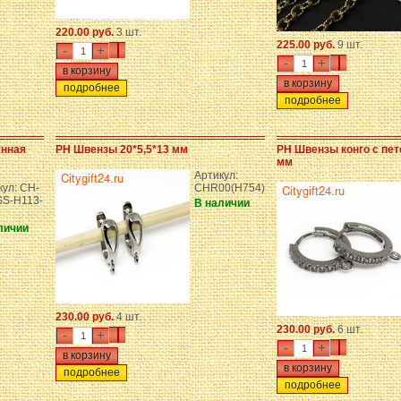
220.00 руб.
3 шт.
225.00 руб.
9 шт.
-
+
-
+
подробнее
подробнее
унная
PH Швензы 20*5,5*13 мм
PH Швензы конго с пет
мм
Артикул:
кул: CH-
CHR00(H754)
S-H113-
В наличии
личии
230.00 руб.
4 шт.
230.00 руб.
6 шт.
-
+
-
+
подробнее
подробнее