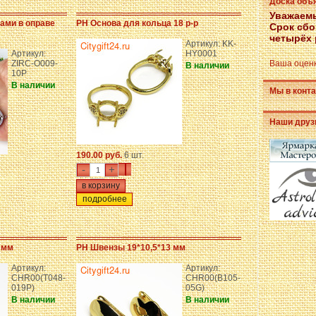
Доска объ
Уважаемы
ами в оправе
PH Основа для кольца 18 р-р
Срок сбо
четырёх 
Артикул: KK-
Артикул:
HY0001
ZIRC-O009-
Ваша оценк
В наличии
10P
В наличии
Мы в конта
Наши друз
190.00 руб.
6 шт.
-
+
подробнее
 мм
PH Швензы 19*10,5*13 мм
Артикул:
Артикул:
CHR00(T048-
CHR00(B105-
019P)
05G)
В наличии
В наличии