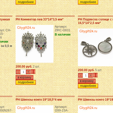
подробнее
подробнее
тунная
PH Коннектор лев 33*14*3,5 мм*
PH Подвеска солнце с
16,5*14*2,5 мм*
Артикул:
кул: CH-
ZIRC-O031
S-
В наличии
)
личии
за 0,5 м
200.00 руб.
2 шт.
200.00 руб.
5 шт.
-
+
-
+
подробнее
подробнее
PH Швензы конго 19*18,5*4 мм
PH Швензы конго 19*19
кул:
Артикул:
0(N267-
I289-23A-