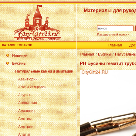
Материалы для руко
Расширенный поиск »
Главная
Дос
КАТАЛОГ ТОВАРОВ
Главная
/
Бусины
/
Натуральны
Новинки
PH Бусины гематит труб
Бусины
Натуральные камни и имитации
Авантюрин
Агат и халцедон
Азурит
Аквамарин
Амазонит
Аметист
Аметрин
Апатит