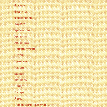
Флюорит
Фианиты
Фосфосидерит
Хоувлит
Хризоколла
Хризолит
Хризопраз
Цоизит/ фуксит
Цитрин
Целестин
Чароит
Шунгит
Шпинель
Эпидот
Янтарь
Яшма
Прочие каменные бусины