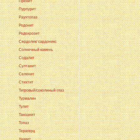
Пренит
Пурпурит
Раухтопаз
Родонит
Родохрозит
Сердолик/ сардоникс
Солнечный камень
Содалит
Султанит
Селенит
Стихтит
Тигровый/соколиный глаз
Турмалин
Тулит
Танзанит
Топаз
Терагерц
Унакит