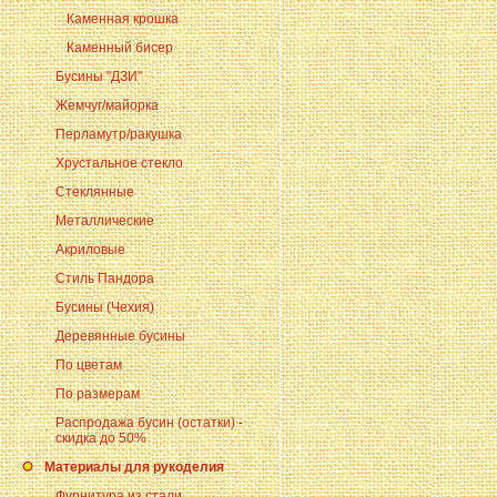
Каменная крошка
Каменный бисер
Бусины "ДЗИ"
Жемчуг/майорка
Перламутр/ракушка
Хрустальное стекло
Стеклянные
Металлические
Акриловые
Стиль Пандора
Бусины (Чехия)
Деревянные бусины
По цветам
По размерам
Распродажа бусин (остатки) -
скидка до 50%
Материалы для рукоделия
Фурнитура из стали