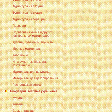
Фурнитура из латуни
Фурнитура по видам
Фурнитура из серебра
Подвески
Подвески из камня и других
натуральных материалов
Кулоны, бубенчики, монисты
Мерные материалы
Кабошоны
Инструменты, упаковка,
контейнеры
Материалы для декупажа
Материалы для декорирования
Распродажа/уценка
Бижутерия, готовые украшения
Кулоны
Кольца
Серьги, каффы