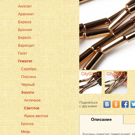
Ангелит
Арагонит
Бирюза
Бронзит
Берилл
Варисцит
Гагат
Гематит
Серебро
Платина
Черный
Золото
Античное
Поделиться
с друзьями:
Светлое
Яркое желтое
Описание
Бронза
Медь
Бусины гематит (имитация), т