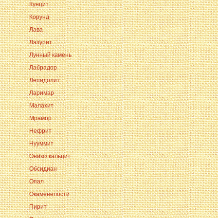
Кунцит
Корунд
Лава
Лазурит
Лунный камень
Лабрадор
Лепидолит
Ларимар
Малахит
Мрамор
Нефрит
Нууммит
Оникс/ кальцит
Обсидиан
Опал
Окаменелости
Пирит