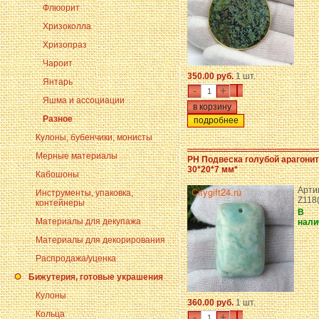
Флюорит
Хризоколла
Хризопраз
Чароит
350.00 руб.
1 шт.
Янтарь
-
+
Яшма и ассоциации
Разное
подробнее
Кулоны, бубенчики, монисты
Мерные материалы
PH Подвеска голубой арагонит
30*20*7 мм*
Кабошоны
Арти
Инструменты, упаковка,
Z118
контейнеры
В
Материалы для декупажа
нали
Материалы для декорирования
Распродажа/уценка
Бижутерия, готовые украшения
Кулоны
360.00 руб.
1 шт.
Кольца
-
+