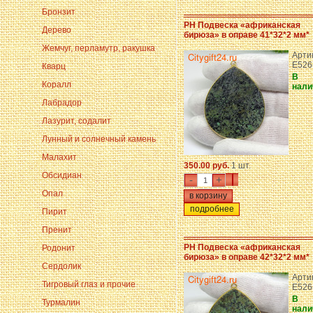
Бронзит
PH Подвеска «африканская
Дерево
бирюза» в оправе 41*32*2 мм*
Жемчуг, перламутр, ракушка
Арти
E526
Кварц
В
Коралл
нали
Лабрадор
Лазурит, содалит
Лунный и солнечный камень
Малахит
350.00 руб.
1 шт.
Обсидиан
-
+
Опал
подробнее
Пирит
Пренит
PH Подвеска «африканская
Родонит
бирюза» в оправе 42*32*2 мм*
Сердолик
Арти
Тигровый глаз и прочие
E526
В
Турмалин
нали