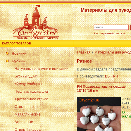
Материалы для руко
Расширенный поиск »
КАТАЛОГ ТОВАРОВ
Главная
/
Материалы для руко
Новинки
Разное
Бусины
Натуральные камни и имитации
В данном разделе представлены
Бусины "ДЗИ"
Производители:
BS
|
PH
Жемчуг/майорка
PH Подвеска говлит сердце
18*16*10 мм
Перламутр/ракушка
Хрустальное стекло
Арти
G-I31
Стеклянные
A31
В
Металлические
нали
Акриловые
Стиль Пандора