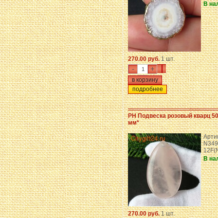
В на
270.00 руб.
1 шт.
-
+
подробнее
PH Подвеска розовый кварц 50
мм*
Арти
N349
12F(
В на
270.00 руб.
1 шт.