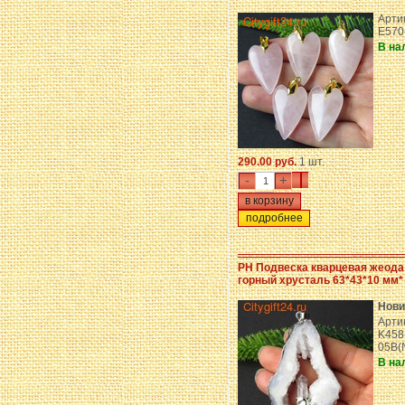
Арти
E570
В на
290.00 руб.
1 шт.
-
+
подробнее
PH Подвеска кварцевая жеода
горный хрусталь 63*43*10 мм*
Нови
Арти
K458
05B(
В на