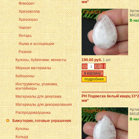
мм*
Флюорит
Арти
Хризоколла
M416
Хризопраз
В на
Чароит
Янтарь
Яшма и ассоциации
Разное
Кулоны, бубенчики, монисты
190.00 руб.
1 шт.
-
+
Мерные материалы
Кабошоны
подробнее
Инструменты, упаковка,
контейнеры
PH Подвеска белый кварц 33*2
Материалы для декупажа
мм*
Материалы для декорирования
Арти
Распродажа/уценка
M416
В на
Бижутерия, готовые украшения
Кулоны
Кольца