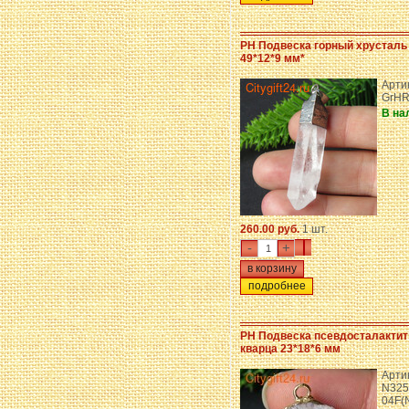
PH Подвеска горный хрусталь
49*12*9 мм*
Арти
GrHR
В на
260.00 руб.
1 шт.
-
+
подробнее
PH Подвеска псевдосталактит
кварца 23*18*6 мм
Арти
N325
04F(