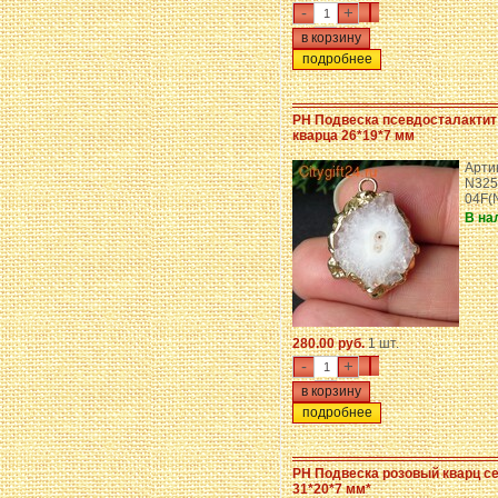
-
+
подробнее
PH Подвеска псевдосталактит
кварца 26*19*7 мм
Арти
N325
04F(
В на
280.00 руб.
1 шт.
-
+
подробнее
PH Подвеска розовый кварц с
31*20*7 мм*