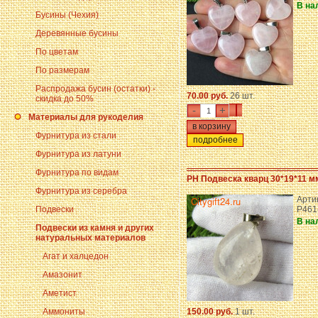
В на
Бусины (Чехия)
Деревянные бусины
По цветам
По размерам
Распродажа бусин (остатки) -
70.00 руб.
26 шт.
скидка до 50%
-
+
Материалы для рукоделия
Фурнитура из стали
подробнее
Фурнитура из латуни
Фурнитура по видам
PH Подвеска кварц 30*19*11 м
Фурнитура из серебра
Арти
Подвески
P461
В на
Подвески из камня и других
натуральных материалов
Агат и халцедон
Амазонит
Аметист
Аммониты
150.00 руб.
1 шт.