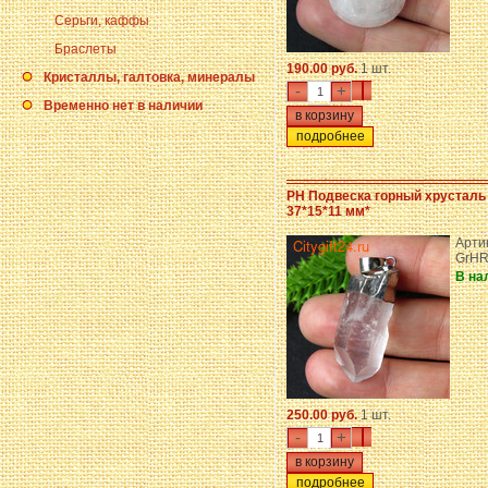
Серьги, каффы
Браслеты
190.00 руб.
1 шт.
Кристаллы, галтовка, минералы
-
+
Временно нет в наличии
подробнее
PH Подвеска горный хрусталь
37*15*11 мм*
Арти
GrHR
В на
250.00 руб.
1 шт.
-
+
подробнее