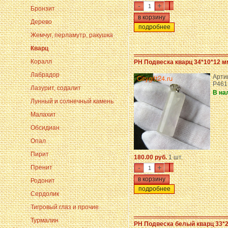
-
+
Бронзит
Дерево
подробнее
Жемчуг, перламутр, ракушка
Кварц
Коралл
PH Подвеска кварц 34*10*12 м
Лабрадор
Арти
P461
Лазурит, содалит
В на
Лунный и солнечный камень
Малахит
Обсидиан
Опал
Пирит
180.00 руб.
1 шт.
-
+
Пренит
Родонит
подробнее
Сердолик
Тигровый глаз и прочие
Турмалин
PH Подвеска белый кварц 33*2