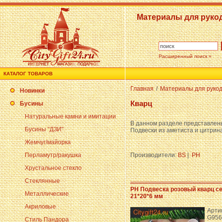
Материалы для руко
Расширенный поиск »
КАТАЛОГ ТОВАРОВ
Главная
/
Материалы для руко
Новинки
Кварц
Бусины
Натуральные камни и имитации
В данном разделе представлены 
Бусины "ДЗИ"
Подвески из аметиста и цитрин
Жемчуг/майорка
Перламутр/ракушка
Производители:
BS
|
PH
Хрустальное стекло
Стеклянные
PH Подвеска розовый кварц с
Металлические
21*20*6 мм
Акриловые
Арти
G956
Стиль Пандора