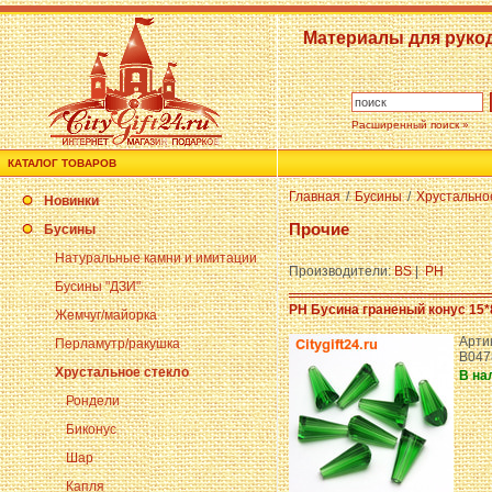
Материалы для руко
Расширенный поиск »
КАТАЛОГ ТОВАРОВ
Главная
/
Бусины
/
Хрустально
Новинки
Прочие
Бусины
Натуральные камни и имитации
Производители:
BS
|
PH
Бусины "ДЗИ"
PH Бусина граненый конус 15*
Жемчуг/майорка
Арти
Перламутр/ракушка
B047
Хрустальное стекло
В на
Рондели
Биконус
Шар
Капля