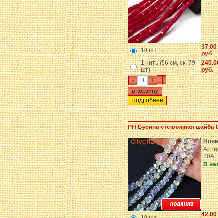
37.00
10 шт
руб.
1 нить (56 см, ок. 79
240.0
шт)
руб.
-
+
подробнее
PH Бусина стеклянная шайба 
Нови
Артик
20A
В на
42.00
10 шт