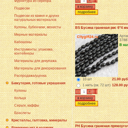
-
+
Фурнитура из серебра
Подвески
подробнее
Подвески из камня и других
натуральных материалов
Кулоны, бубенчики, монисты
BS Бусина граненая рис 6*4 м
Мерные материалы
Арти
3788
Кабошоны
В на
Инструменты, упаковка,
контейнеры
Материалы для декупажа
Материалы для декорирования
Распродажа/уценка
10 шт
21.00 руб
Бижутерия, готовые украшения
1 нить (ок. 72 шт)
128.00 ру
Кулоны
-
+
Кольца
подробнее
Серьги, каффы
Браслеты
Кристаллы, галтовка, минералы
PH Бусина граненая прямоуго
Временно нет в наличии