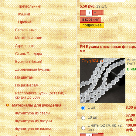
Треугольники
5.50 руб.
19 шт.
-
+
Кубики
Прочие
подробнее
Стеклянные
Металлические
Акриловые
PH Бусина стеклянная фонарь 
мм
Стиль Пандора
Артик
Бусины (Чехия)
FA07
В на
Деревянные бусины
По цветам
По размерам
Распродажа бусин (остатки) -
скидка до 50%
Материалы для рукоделия
1 шт
8.00 р
Фурнитура из стали
67.00
10 шт
руб.
Фурнитура из латуни
1 нить (52 см, ок. 72
400.0
Фурнитура по видам
шт)
руб.