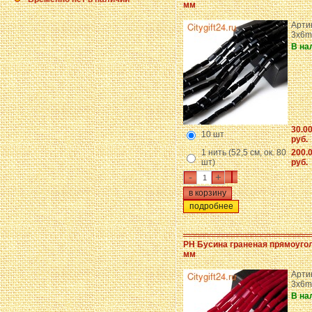
мм
Арти
3x6m
В на
30.0
10 шт
руб.
1 нить (52,5 см, ок. 80
200.
шт)
руб.
-
+
подробнее
PH Бусина граненая прямоуго
мм
Арти
3x6m
В на