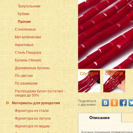
Треугольники
Кубики
Прочие
Стеклянные
Металлические
Акриловые
Стиль Пандора
Бусины (Чехия)
Деревянные бусины
По цветам
По размерам
Распродажа бусин (остатки) -
скидка до 50%
Поделиться
Материалы для рукоделия
с друзьями:
Фурнитура из стали
Описание
Фурнитура из латуни
Фурнитура по видам
Бусина граненая прямоугольн