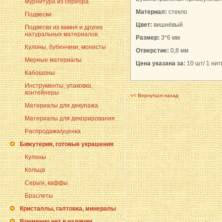
Фурнитура из серебра
Материал:
стекло
Подвески
Цвет:
вишнёвый
Подвески из камня и других
натуральных материалов
Размер:
3*6 мм
Кулоны, бубенчики, монисты
Отверстие:
0,8 мм
Мерные материалы
Цена указана за:
10 шт/ 1 нить
Кабошоны
Инструменты, упаковка,
контейнеры
<< Вернуться назад
Материалы для декупажа
Материалы для декорирования
Распродажа/уценка
Бижутерия, готовые украшения
Кулоны
Кольца
Серьги, каффы
Браслеты
Кристаллы, галтовка, минералы
Временно нет в наличии