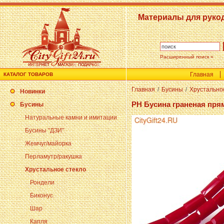
Материалы для руко
Расширенный поиск »
Главная
КАТАЛОГ ТОВАРОВ
Главная
/
Бусины
/
Хрустально
Новинки
PH Бусина граненая пря
Бусины
Натуральные камни и имитации
Бусины "ДЗИ"
Жемчуг/майорка
Перламутр/ракушка
Хрустальное стекло
Рондели
Биконус
Шар
Капля