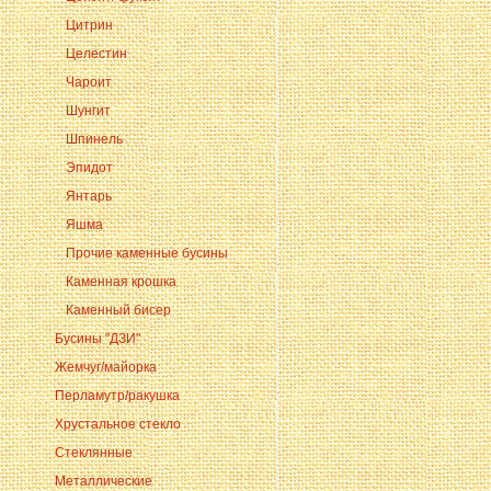
Цитрин
Целестин
Чароит
Шунгит
Шпинель
Эпидот
Янтарь
Яшма
Прочие каменные бусины
Каменная крошка
Каменный бисер
Бусины "ДЗИ"
Жемчуг/майорка
Перламутр/ракушка
Хрустальное стекло
Стеклянные
Металлические