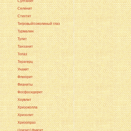
Султанит
Селенит
Стихтит
Тигровый/соколиный глаз
Турмалин
Тулит
Танзанит
Топаз
Терагерц
Унакит
Флюорит
Фианиты
Фосфосидерит
Хоувлит
Хризоколла
Хризолит
Хризопраз
Цоизит/ фуксит