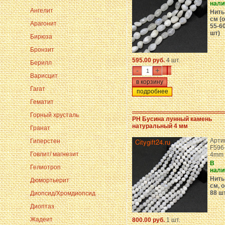
нали
Ангелит
Нить
см (о
Арагонит
55-6
шт)
Бирюза
Бронзит
595.00 руб.
4 шт.
Берилл
-
+
Варисцит
Гагат
подробнее
Гематит
Горный хрусталь
PH Бусина лунный камень
натуральный 4 мм
Гранат
Арти
Гиперстен
F596
Говлит/ магнезит
4mm
В
Гелиотроп
нали
Нить
Дюмортьерит
см, о
88 ш
Диопсид/Хромдиопсид
Диоптаз
Жадеит
800.00 руб.
1 шт.