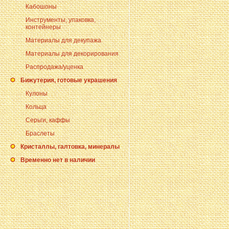
Кабошоны
Инструменты, упаковка,
контейнеры
Материалы для декупажа
Материалы для декорирования
Распродажа/уценка
Бижутерия, готовые украшения
Кулоны
Кольца
Серьги, каффы
Браслеты
Кристаллы, галтовка, минералы
Временно нет в наличии