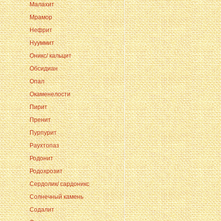
Малахит
Мрамор
Нефрит
Нууммит
Оникс/ кальцит
Обсидиан
Опал
Окаменелости
Пирит
Пренит
Пурпурит
Раухтопаз
Родонит
Родохрозит
Сердолик/ сардоникс
Солнечный камень
Содалит