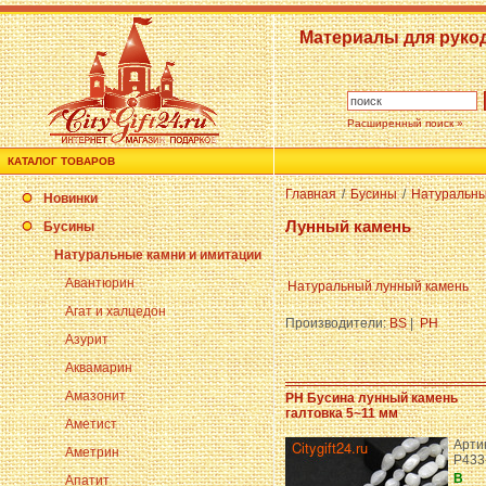
Материалы для руко
Расширенный поиск »
КАТАЛОГ ТОВАРОВ
Главная
/
Бусины
/
Натуральны
Новинки
Лунный камень
Бусины
Натуральные камни и имитации
Авантюрин
Натуральный лунный камень
Агат и халцедон
Производители:
BS
|
PH
Азурит
Аквамарин
Амазонит
PH Бусина лунный камень
галтовка 5~11 мм
Аметист
Арти
Аметрин
P433
В
Апатит