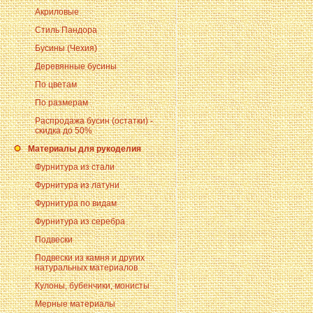
Акриловые
Стиль Пандора
Бусины (Чехия)
Деревянные бусины
По цветам
По размерам
Распродажа бусин (остатки) -
скидка до 50%
Материалы для рукоделия
Фурнитура из стали
Фурнитура из латуни
Фурнитура по видам
Фурнитура из серебра
Подвески
Подвески из камня и других
натуральных материалов
Кулоны, бубенчики, монисты
Мерные материалы