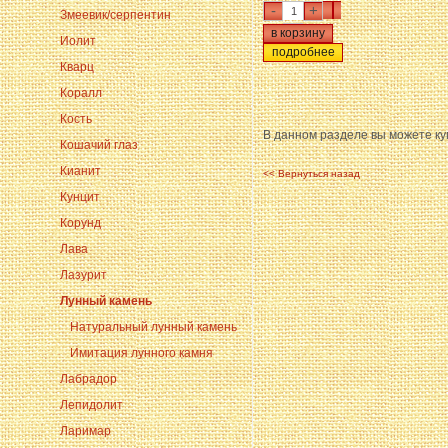
-
+
Змеевик/серпентин
Иолит
подробнее
Кварц
Коралл
Кость
В данном разделе вы можете ку
Кошачий глаз
Кианит
<< Вернуться назад
Кунцит
Корунд
Лава
Лазурит
Лунный камень
Натуральный лунный камень
Имитация лунного камня
Лабрадор
Лепидолит
Ларимар