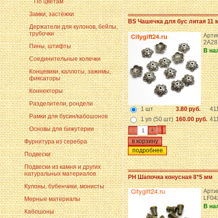
По цветам
Замки, застёжки
BS Чашечка для бус литая 11 
Держатели для кулонов, бейлы,
трубочки
Артик
2A28
Пины, штифты
В на
Соединительные колечки
Концевики, каллоты, зажимы,
фиксаторы
Коннекторы
Разделители, рондели
1 шт
3.80 руб.
41
Рамки для бусин/кабошонов
1 уп (50 шт)
160.00 руб.
41
Основы для бижутерии
-
+
Фурнитура из серебра
подробнее
Подвески
Подвески из камня и других
натуральных материалов
PH Шапочка конусная 8*5 мм
Кулоны, бубенчики, монисты
Арти
LF04
Мерные материалы
В на
Кабошоны