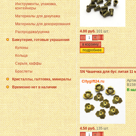
Инструменты, упаковка,
контейнеры
Материалы для декупажа
Материалы для декорирования
4.00 руб.
101 шт.
Распродажа/уценка
-
+
Бижутерия, готовые украшения
Кулоны
подробнее
Кольца
Серьги, каффы
Браслеты
SN Чашечка для бус литая 11 
Кристаллы, галтовка, минералы
Арти
B158
Временно нет в наличии
В на
4.50 руб.
135 шт.
-
+