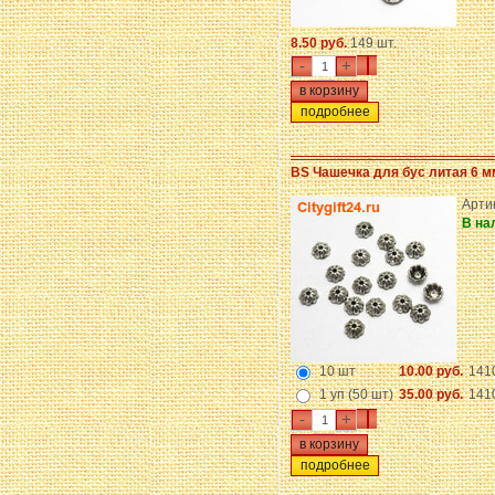
8.50 руб.
149 шт.
-
+
подробнее
BS Чашечка для бус литая 6 м
Арти
В на
10 шт
10.00 руб.
141
1 уп (50 шт)
35.00 руб.
141
-
+
подробнее