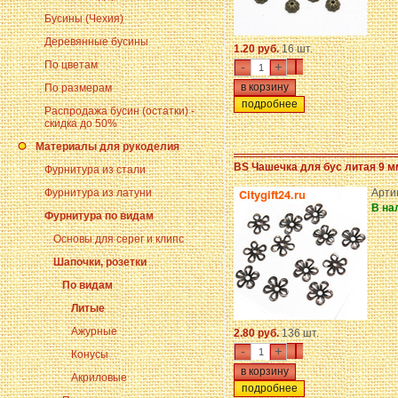
Бусины (Чехия)
Деревянные бусины
1.20 руб.
16 шт.
По цветам
-
+
По размерам
подробнее
Распродажа бусин (остатки) -
скидка до 50%
Материалы для рукоделия
BS Чашечка для бус литая 9 м
Фурнитура из стали
Фурнитура из латуни
Арти
В на
Фурнитура по видам
Основы для серег и клипс
Шапочки, розетки
По видам
Литые
Ажурные
2.80 руб.
136 шт.
-
+
Конусы
Акриловые
подробнее