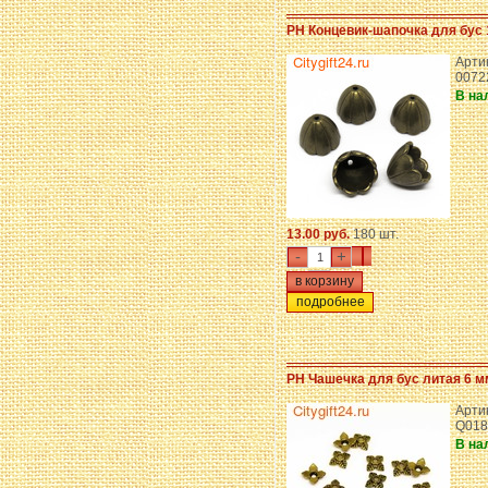
PH Концевик-шапочка для бус 
Арти
0072
В на
13.00 руб.
180 шт.
-
+
подробнее
PH Чашечка для бус литая 6 м
Арти
Q018
В на