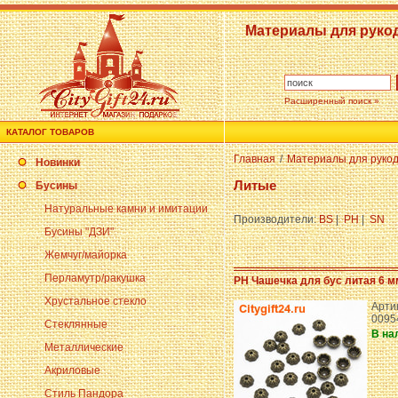
Материалы для руко
Расширенный поиск »
КАТАЛОГ ТОВАРОВ
Главная
/
Материалы для руко
Новинки
Литые
Бусины
Натуральные камни и имитации
Производители:
BS
|
PH
|
SN
Бусины "ДЗИ"
Жемчуг/майорка
Перламутр/ракушка
PH Чашечка для бус литая 6 м
Хрустальное стекло
Арти
0095
Стеклянные
В на
Металлические
Акриловые
Стиль Пандора