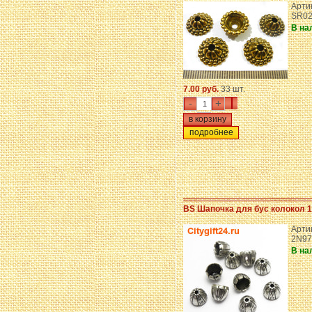
Арти
SR02
В на
7.00 руб.
33 шт.
-
+
подробнее
BS Шапочка для бус колокол 
Артик
2N97
В на