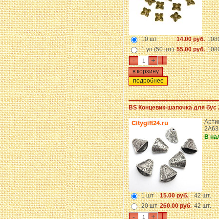
10 шт
14.00 руб.
108
1 уп (50 шт)
55.00 руб.
108
-
+
подробнее
BS Концевик-шапочка для бус 
Артик
2A63
В на
1 шт
15.00 руб.
42 шт.
20 шт
260.00 руб.
42 шт.
-
+