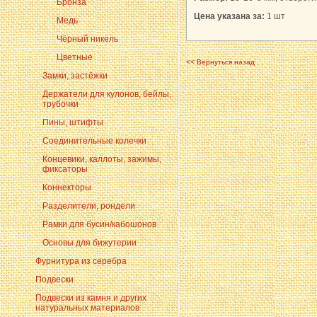
Бронза
Цена указана за:
1 шт
Медь
Чёрный никель
Цветные
<< Вернуться назад
Замки, застёжки
Держатели для кулонов, бейлы,
трубочки
Пины, штифты
Соединительные колечки
Концевики, каллоты, зажимы,
фиксаторы
Коннекторы
Разделители, рондели
Рамки для бусин/кабошонов
Основы для бижутерии
Фурнитура из серебра
Подвески
Подвески из камня и других
натуральных материалов