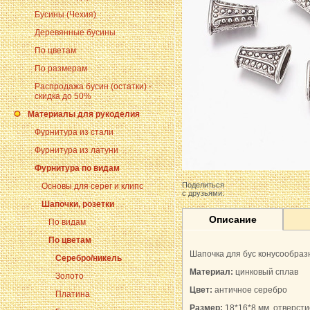
Бусины (Чехия)
Деревянные бусины
По цветам
По размерам
Распродажа бусин (остатки) -
скидка до 50%
Материалы для рукоделия
Фурнитура из стали
Фурнитура из латуни
Фурнитура по видам
Поделиться
Основы для серег и клипс
с друзьями:
Шапочки, розетки
Описание
По видам
По цветам
Шапочка для бус конусообраз
Серебро/никель
Материал:
цинковый сплав
Золото
Цвет:
античное серебро
Платина
Размер:
18*16*8 мм, отверсти