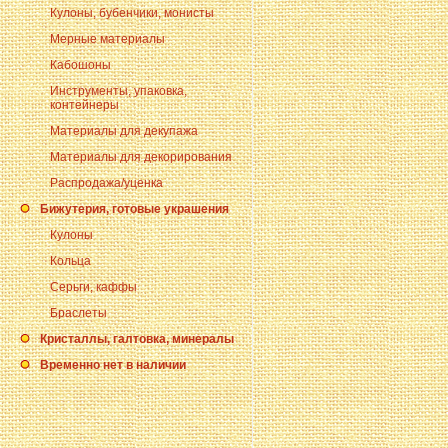
Кулоны, бубенчики, монисты
Мерные материалы
Кабошоны
Инструменты, упаковка,
контейнеры
Материалы для декупажа
Материалы для декорирования
Распродажа/уценка
Бижутерия, готовые украшения
Кулоны
Кольца
Серьги, каффы
Браслеты
Кристаллы, галтовка, минералы
Временно нет в наличии