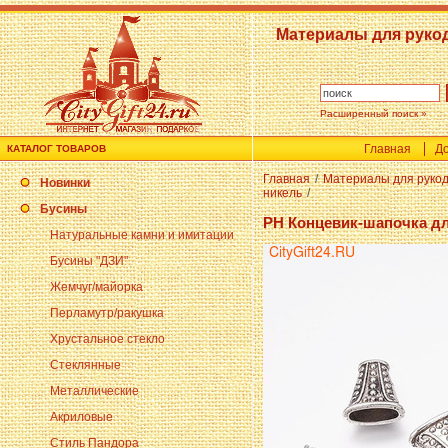
Материалы для руко
Расширенный поиск »
Главная
До
КАТАЛОГ ТОВАРОВ
Главная
/
Материалы для руко
Новинки
никель
/
Бусины
PH Концевик-шапочка дл
Натуральные камни и имитации
Бусины "ДЗИ"
Жемчуг/майорка
Перламутр/ракушка
Хрустальное стекло
Стеклянные
Металлические
Акриловые
Стиль Пандора