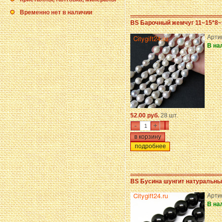
Временно нет в наличии
BS Барочный жемчуг 11~15*8~
Арти
В на
52.00 руб.
28 шт.
-
+
подробнее
BS Бусина шунгит натуральны
Арти
В на