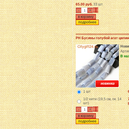
65.00 руб.
33 шт.
-
+
подробнее
PH Бусины голубой агат цили
Нови
Арти
В на
1 шт
1/2 нити (19,5 см, ок. 14
шт)
-
+
подробнее