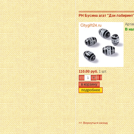
PH Бусина агат "Дзи лабиринт"
Арти
В на
110.00 руб.
1 шт.
-
+
подробнее
<< Вернуться назад