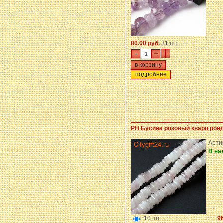
80.00 руб.
31 шт.
-
+
подробнее
PH Бусина розовый кварц рон
Арти
В на
10 шт
96