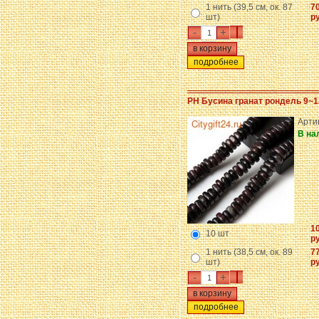
1 нить (39,5 см, ок. 87
7
шт)
ру
-
+
подробнее
PH Бусина гранат рондель 9~1
Арти
В на
1
10 шт
ру
1 нить (38,5 см, ок. 89
7
шт)
ру
-
+
подробнее