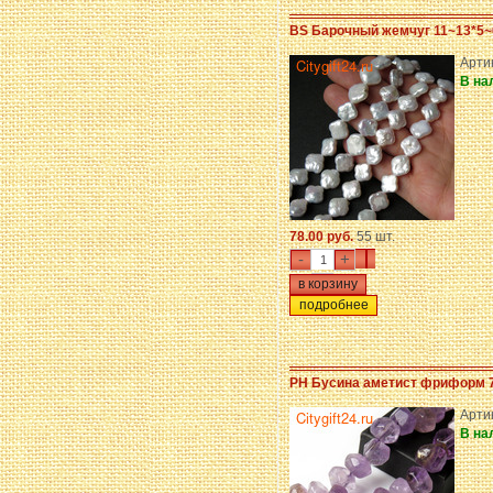
BS Барочный жемчуг 11~13*5~
Арти
В на
78.00 руб.
55 шт.
-
+
подробнее
PH Бусина аметист фриформ 
Арти
В на