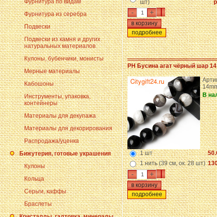
Фурнитура по видам
шт)
р
-
+
Фурнитура из серебра
Подвески
подробнее
Подвески из камня и других
натуральных материалов
Кулоны, бубенчики, монисты
PH Бусина агат чёрный шар 1
Мерные материалы
Арти
Кабошоны
14m
В на
Инструменты, упаковка,
контейнеры
Материалы для декупажа
Материалы для декорирования
Распродажа/уценка
1 шт
50.
Бижутерия, готовые украшения
1 нить (39 см, ок. 28 шт)
130
Кулоны
-
+
Кольца
Серьги, каффы
подробнее
Браслеты
Кристаллы, галтовка, минералы