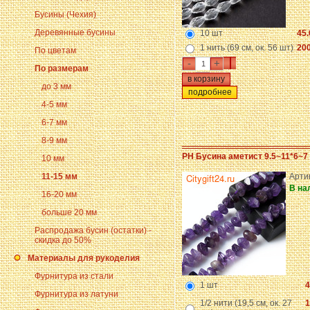
Бусины (Чехия)
Деревянные бусины
10 шт
45.
1 нить (69 см, ок. 56 шт)
200
По цветам
-
+
По размерам
до 3 мм
подробнее
4-5 мм
6-7 мм
8-9 мм
PH Бусина аметист 9.5~11*6~7
10 мм
11-15 мм
Арти
В на
16-20 мм
больше 20 мм
Распродажа бусин (остатки) -
скидка до 50%
Материалы для рукоделия
Фурнитура из стали
1 шт
4
Фурнитура из латуни
1/2 нити (19,5 см, ок. 27
1