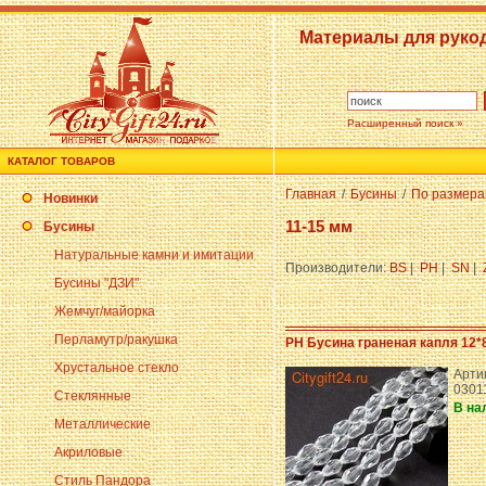
Материалы для руко
Расширенный поиск »
КАТАЛОГ ТОВАРОВ
Главная
/
Бусины
/
По размер
Новинки
11-15 мм
Бусины
Натуральные камни и имитации
Производители:
BS
|
PH
|
SN
|
Бусины "ДЗИ"
Жемчуг/майорка
Перламутр/ракушка
PH Бусина граненая капля 12*
Хрустальное стекло
Арти
0301
Стеклянные
В на
Металлические
Акриловые
Стиль Пандора