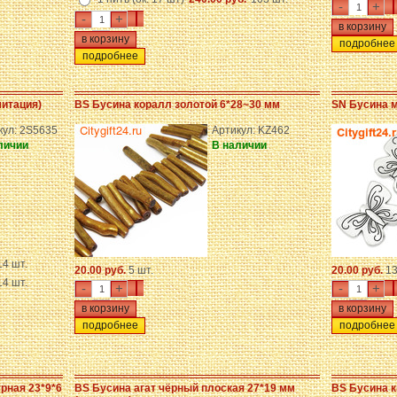
-
+
-
+
подробнее
подробнее
митация)
BS Бусина коралл золотой 6*28~30 мм
SN Бусина м
кул: 2S5635
Артикул: KZ462
личии
В наличии
14 шт.
20.00 руб.
5 шт.
20.00 руб.
13
14 шт.
-
+
-
+
подробнее
подробнее
рная 23*9*6
BS Бусина агат чёрный плоская 27*19 мм
BS Бусина к