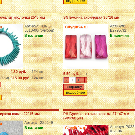
подробнее
оувлит иголочки 25*5 мм
SN Бусина акриловая 35*16 мм
Артикул: TURQ-
Артикул:
L010-06(голубой)
B27957(2)
В наличии
В наличии
4.80 руб.
124 шт.
5.50 руб.
4 шт.
40 см)
315.00 руб.
124 шт.
-
+
подробнее
ирюза капля 22*15 мм
PH Бусина веточка коралл 27~47 мм
(имитация)
Артикул: 2S5149
Артикул: P033
В наличии
01A-06