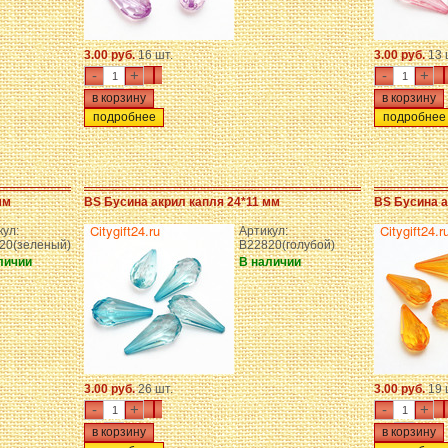
3.00 руб.
16 шт.
3.00 руб.
13 
-
+
-
+
подробнее
подробнее
мм
BS Бусина акрил капля 24*11 мм
BS Бусина а
кул:
Артикул:
20(зеленый)
B22820(голубой)
личии
В наличии
3.00 руб.
26 шт.
3.00 руб.
19 
-
+
-
+