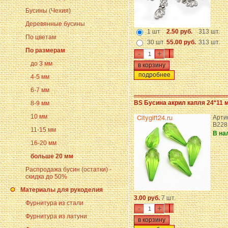
Бусины (Чехия)
Деревянные бусины
1 шт
2.50 руб.
313 шт.
По цветам
30 шт
55.00 руб.
313 шт.
По размерам
-
+
до 3 мм
подробнее
4-5 мм
6-7 мм
BS Бусина акрил капля 24*11 
8-9 мм
10 мм
Арти
B228
11-15 мм
В на
16-20 мм
больше 20 мм
Распродажа бусин (остатки) -
скидка до 50%
Материалы для рукоделия
3.00 руб.
7 шт.
Фурнитура из стали
-
+
Фурнитура из латуни