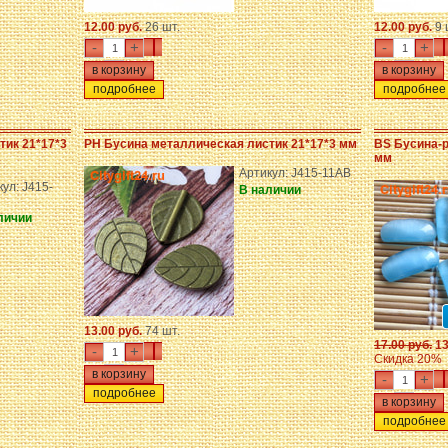
12.00 руб.
26 шт.
12.00 руб.
9 
-
+
-
+
подробнее
подробнее
тик 21*17*3
PH Бусина металлическая листик 21*17*3 мм
BS Бусина-р
мм
Артикул: J415-11AB
ул: J415-
В наличии
личии
13.00 руб.
74 шт.
17.00 руб.
13
-
+
Скидка 20%
-
+
подробнее
подробнее