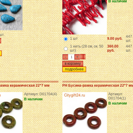
В наличии
шт.
447
1 шт
9.00 руб.
шт.
1 нить (28 см, ок. 50
360.00
447
шт)
руб.
шт.
-
+
подробнее
амка керамическая 22*7 мм
PH Бусина-рамка керамическая 22*7 м
Артикул: D01704(4)
Артикул:
D01704(1)
В наличии
В наличии