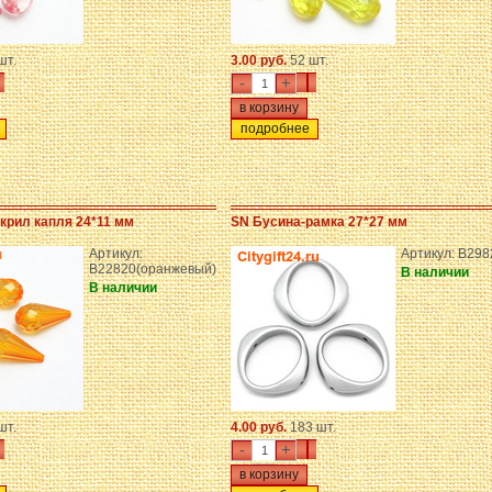
шт.
3.00 руб.
52 шт.
-
+
подробнее
крил капля 24*11 мм
SN Бусина-рамка 27*27 мм
Артикул:
Артикул: B298
B22820(оранжевый)
В наличии
В наличии
шт.
4.00 руб.
183 шт.
-
+