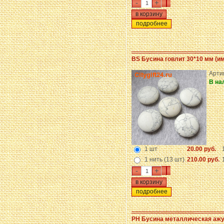
-
+
подробнее
BS Бусина говлит 30*10 мм (и
Арти
В на
1 шт
20.00 руб.
1 нить (13 шт)
210.00 руб.
-
+
подробнее
PH Бусина металлическая ажу