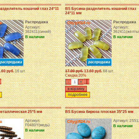
азделитель кошачий глаз 24*11
BS Бусина-разделитель кошачий глаз
24*11 мм
Распродажа
Распродажа
Артикул:
Артикул:
362411(синий)
362411(жёлты
В наличии
В наличии
.60 руб.
16 шт.
17.00 руб.
13.60 руб.
68 шт.
Скидка 20%
-
+
подробнее
металлическая 25*5 мм
BS Бусина бирюза плоская 35*25 мм
Артикул:
Артикул: 2S51
F0480Y(медь)
В наличии
В наличии