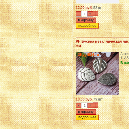
12.00 руб.
53 шт.
-
+
подробнее
PH Бусина металлическая лис
мм
Артик
11AS
В на
13.00 руб.
79 шт.
-
+
подробнее