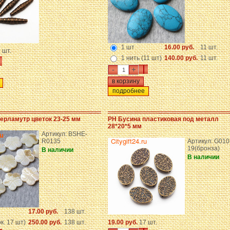
1 шт
16.00 руб.
11 шт.
 шт.
1 нить (11 шт)
140.00 руб.
11 шт.
-
+
подробнее
ерламутр цветок 23-25 мм
PH Бусина пластиковая под металл
28*20*5 мм
Артикул: BSHE-
R0135
Артикул: G010
19(бронза)
В наличии
В наличии
17.00 руб.
138 шт.
ок. 17 шт)
250.00 руб.
138 шт.
19.00 руб.
17 шт.