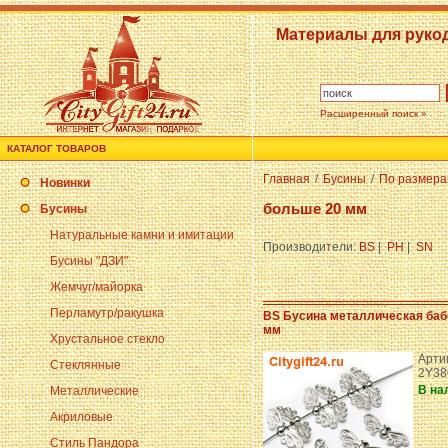
Материалы для руко
Расширенный поиск »
КАТАЛОГ ТОВАРОВ
Главная
/
Бусины
/
По размер
Новинки
больше 20 мм
Бусины
Натуральные камни и имитации
Производители:
BS
|
PH
|
SN
Бусины "ДЗИ"
Жемчуг/майорка
Перламутр/ракушка
BS Бусина металлическая бабо
мм
Хрустальное стекло
Артик
Стеклянные
2Y38
В на
Металлические
Акриловые
Стиль Пандора