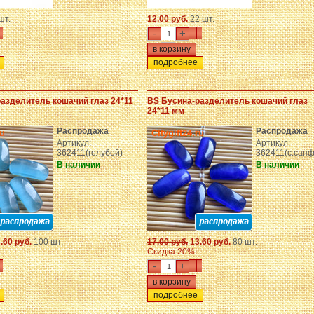
шт.
12.00 руб.
22 шт.
-
+
подробнее
азделитель кошачий глаз 24*11
BS Бусина-разделитель кошачий глаз
24*11 мм
Распродажа
Распродажа
Артикул:
Артикул:
362411(голубой)
362411(с.сапф
В наличии
В наличии
.60 руб.
100 шт.
17.00 руб.
13.60 руб.
80 шт.
Скидка 20%
-
+
подробнее