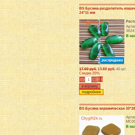
BS Бусина-разделитель кошач
24*11 мм
Расп
Арти
3624
В на
17.00 руб.
13.60 руб.
40 шт.
Скидка 20%
-
+
подробнее
BS Бусина керамическая 30*2
Арти
MC00
В на