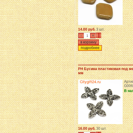
14.00 руб.
3 шт.
-
+
подробнее
PH Бусина пластиковая под м
мм
Арти
G006
В на
16.00 руб.
30 шт.