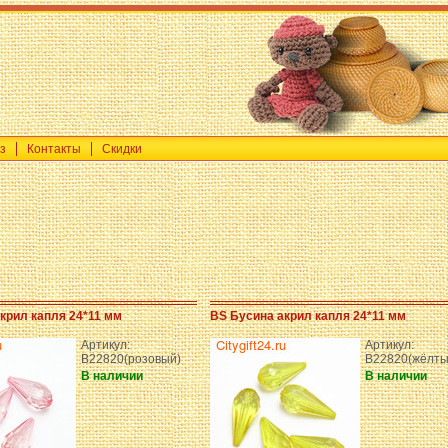
з
Контакты
Скидки
крил капля 24*11 мм
BS Бусина акрил капля 24*11 мм
Артикул:
Артикул:
B22820(розовый)
B22820(жёлты
В наличии
В наличии