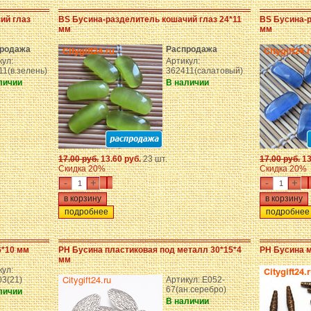
ий глаз
BS Бусина-разделитель кошачий глаз 24*11
BS Бусина-р
мм
мм
родажа
Распродажа
кул:
Артикул:
11(в.зелень)
362411(салатовый)
личии
В наличии
17.00 руб.
13.60 руб.
23 шт.
17.00 руб.
13
Скидка 20%
Скидка 20%
-
+
-
+
подробнее
подробнее
6*10 мм
PH Бусина пластиковая под металл 30*15*4
PH Бусина 
мм
кул:
3(21)
Артикул: E052-
67(ан.серебро)
личии
В наличии