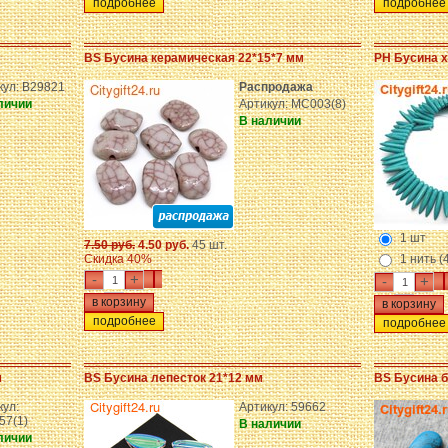
подробнее
подробнее
BS Бусина керамическая 22*15*7 мм
PH Бусина х
кул: B29821
Распродажа
личии
Артикул: MC003(8)
В наличии
1 шт
7.50 руб.
4.50 руб.
45 шт.
Скидка 40%
1 нить (
-
+
-
+
подробнее
подробнее
м
BS Бусина лепесток 21*12 мм
BS Бусина б
кул:
Артикул: 59662
57(1)
В наличии
личии