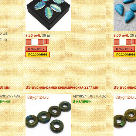
6 шт.
7.50 руб.
39 шт.
9.00 руб.
29 
2 шт.
-
+
-
+
подробнее
подробнее
10 мм
BS Бусина-рамка керамическая 22*7 мм
BS Бусина-р
кул: 2N9424
Артикул: D01704(6)
личии
В наличии