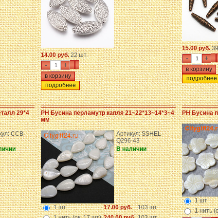
15.00 руб.
39
14.00 руб.
22 шт.
-
+
-
+
подробнее
подробнее
еталл 29*4
PH Бусина перламутр капля 21~22*13~14*3~4
PH Бусина п
мм
кул: CCB-
Артикул: SSHEL-
Q296-43
личии
В наличии
1 шт
1 шт
17.00 руб.
103 шт.
1 нить (
1 нить (ок. 17 шт)
240.00 руб.
103 шт.