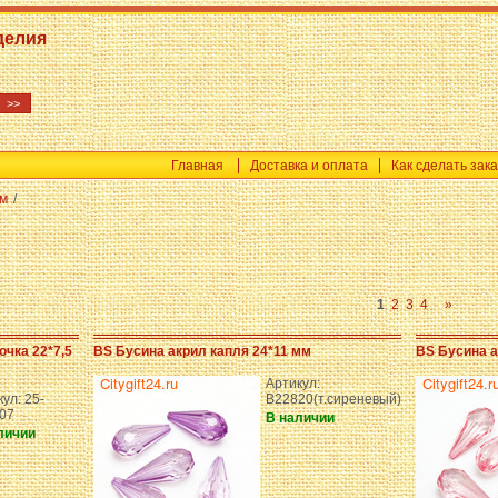
делия
Главная
Доставка и оплата
Как сделать зака
ам
/
1
2
3
4
»
чка 22*7,5
BS Бусина акрил капля 24*11 мм
BS Бусина а
Артикул:
ул: 25-
B22820(т.сиреневый)
07
В наличии
личии