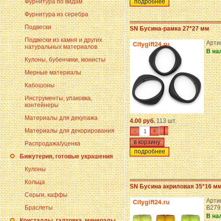
Фурнитура по видам
подробнее
Фурнитура из серебра
Подвески
SN Бусина-рамка 27*27 мм
Подвески из камня и других
Арти
натуральных материалов
В на
Кулоны, бубенчики, монисты
Мерные материалы
Кабошоны
Инструменты, упаковка,
контейнеры
Материалы для декупажа
4.00 руб.
113 шт.
-
+
Материалы для декорирования
Распродажа/уценка
подробнее
Бижутерия, готовые украшения
Кулоны
Кольца
SN Бусина акриловая 35*16 м
Серьги, каффы
Арти
Браслеты
B279
В на
Кристаллы, галтовка, минералы