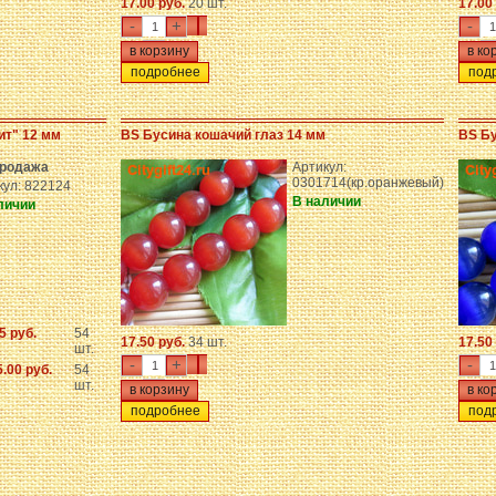
17.00 руб.
20 шт.
17.00
-
+
-
подробнее
под
ит" 12 мм
BS Бусина кошачий глаз 14 мм
BS Бу
родажа
Артикул:
0301714(кр.оранжевый)
кул: 822124
В наличии
личии
5 руб.
54
17.50 руб.
34 шт.
17.50
шт.
-
+
-
.00 руб.
54
шт.
подробнее
под