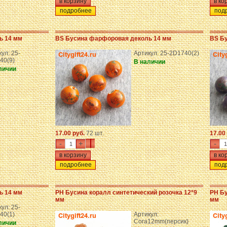
подробнее
под
ь 14 мм
BS Бусина фарфоровая деколь 14 мм
BS Б
ул: 25-
Артикул: 25-2D1740(2)
40(9)
В наличии
личии
17.00 руб.
72 шт.
17.00
-
+
-
подробнее
под
ь 14 мм
PH Бусина коралл синтетический розочка 12*9
PH Бу
мм
мм
ул: 25-
40(1)
Артикул:
Cora12mm(персик)
личии