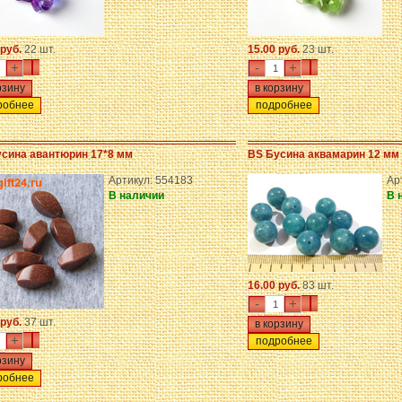
 руб.
22 шт.
15.00 руб.
23 шт.
+
-
+
робнее
подробнее
сина авантюрин 17*8 мм
BS Бусина аквамарин 12 мм 
Артикул: 554183
Ар
В наличии
В 
16.00 руб.
83 шт.
-
+
 руб.
37 шт.
+
подробнее
робнее