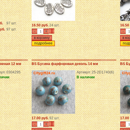
б.
97 шт.
16.50 руб.
24 шт.
16.50
уб.
97 шт.
-
+
-
подробнее
под
аненая 12 мм
BS Бусина фарфоровая деколь 14 мм
BS Б
кул: 0304295
Артикул: 25-2D1740(6)
личии
В наличии
17.00 руб.
92 шт.
17.00
-
+
-