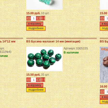
15.00 руб.
10 шт.
15.00
-
+
-
подробнее
под
ь 14*12 мм
BS Бусина малахит 14 мм (имитация)
BS Бу
кул:
Артикул: 0305155
611(№4)
В наличии
личии
15.50 руб.
35 шт.
-
+
16.00
подробнее
-
под