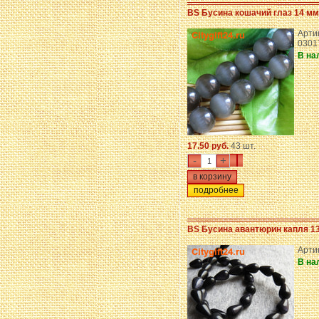
BS Бусина кошачий глаз 14 мм
Арти
0301
В на
17.50 руб.
43 шт.
-
+
подробнее
BS Бусина авантюрин капля 1
Арти
В на