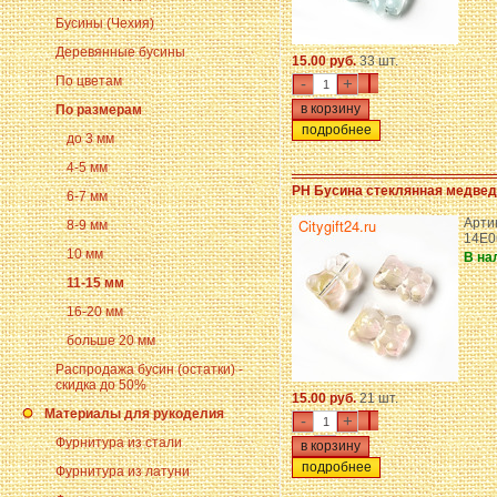
Бусины (Чехия)
Деревянные бусины
15.00 руб.
33 шт.
По цветам
-
+
По размерам
подробнее
до 3 мм
4-5 мм
PH Бусина стеклянная медвед
6-7 мм
Арти
8-9 мм
14E0
10 мм
В на
11-15 мм
16-20 мм
больше 20 мм
Распродажа бусин (остатки) -
скидка до 50%
15.00 руб.
21 шт.
Материалы для рукоделия
-
+
Фурнитура из стали
подробнее
Фурнитура из латуни