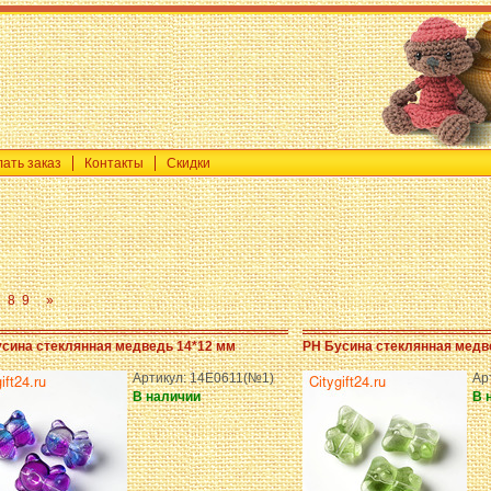
лать заказ
Контакты
Скидки
7
8
9
»
сина стеклянная медведь 14*12 мм
PH Бусина стеклянная медв
Артикул: 14E0611(№1)
Ар
В наличии
В 