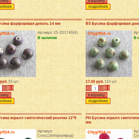
робнее
подробнее
усина фарфоровая деколь 14 мм
BS Бусина фарфоровая дек
Артикул: 25-2D1740(4)
Ар
В наличии
В 
 руб.
55 шт.
17.00 руб.
110 шт.
+
-
+
робнее
подробнее
сина коралл синтетический розочка 12*9
PH Бусина коралл синтетиче
мм
Артикул:
Ар
Cora12mm(изумруд)
Co