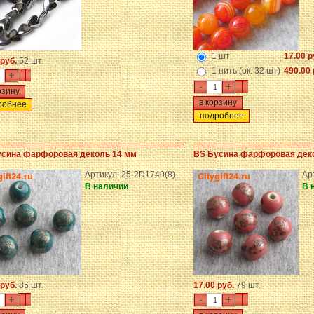
1 шт
17.00 р
 руб.
52 шт.
1 нить (ок. 32 шт)
490.00 
+
-
+
робнее
подробнее
усина фарфоровая деколь 14 мм
BS Бусина фарфоровая дек
Артикул: 25-2D1740(8)
Ар
В наличии
В 
 руб.
85 шт.
17.00 руб.
79 шт.
+
-
+