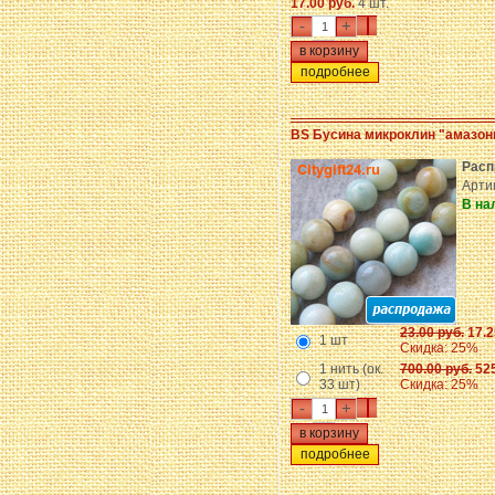
17.00 руб.
4 шт.
-
+
подробнее
BS Бусина микроклин "амазон
Расп
Арти
В на
23.00 руб.
17.2
1 шт
Скидка: 25%
1 нить (ок.
700.00 руб.
525
33 шт)
Скидка: 25%
-
+
подробнее