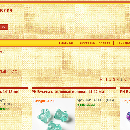
делия
Главная
Доставка и оплата
Как сде
ам
/
Zlatka
|
ДС
«
1
2
3
4
5
6
ь 14*12 мм
PH Бусина стеклянная медведь 14*12 мм
PH Бу
кул:
Артикул: 14E0611(№6)
611(№7)
В наличии
личии