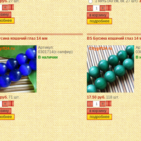
 руб.
27 шт.
1 нить (40 см, ок. 27 шт)
3
+
-
+
робнее
подробнее
сина кошачий глаз 14 мм
BS Бусина кошачий глаз 14 
Артикул:
Ар
0301714(с.сапфир)
03
В наличии
В 
 руб.
71 шт.
17.50 руб.
118 шт.
+
-
+
робнее
подробнее