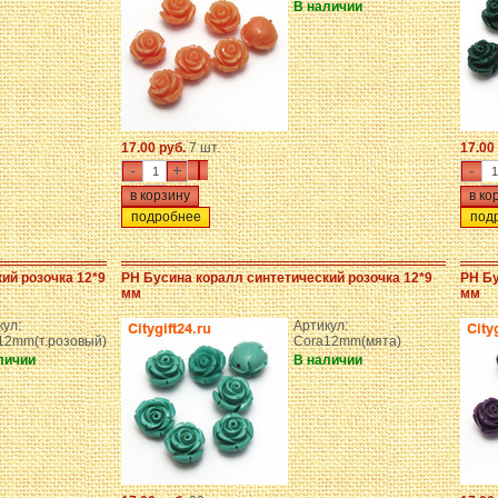
В наличии
17.00 руб.
7 шт.
17.00
-
+
-
подробнее
под
ий розочка 12*9
PH Бусина коралл синтетический розочка 12*9
PH Бу
мм
мм
кул:
Артикул:
12mm(т.розовый)
Cora12mm(мята)
личии
В наличии