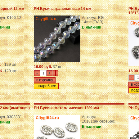
чёрный 12 мм
PH Бусина граненая шар 14 мм
PH Б
10*13
кул: K166-12-
Артикул: RG-
m
14mm(TrAB)
личии
В наличии
.
129 шт.
16.00 руб.
37 шт.
б.
129 шт.
16.00
-
+
-
подробнее
под
2 мм (имитация)
PH Бусина металлическая 13*9 мм
PH Бу
кул: 0303831
Артикул:
10181(ан.серебро)
личии
В наличии