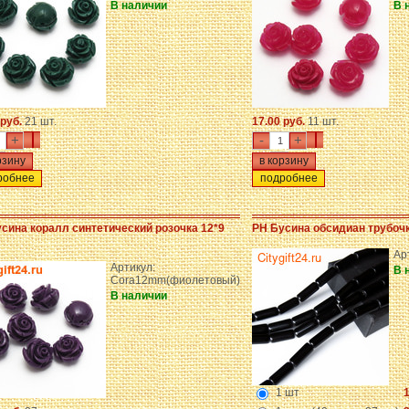
В наличии
В 
 руб.
21 шт.
17.00 руб.
11 шт.
+
-
+
робнее
подробнее
сина коралл синтетический розочка 12*9
PH Бусина обсидиан трубоч
Ар
Артикул:
В 
Cora12mm(фиолетовый)
В наличии
1 шт
1