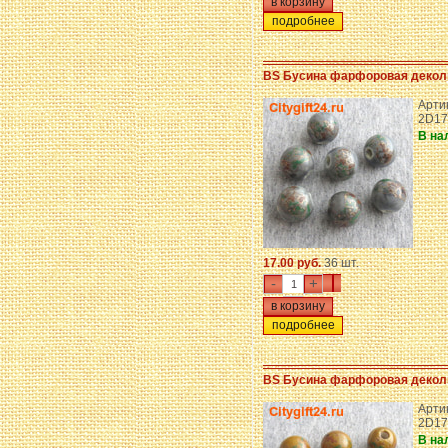
подробнее
BS Бусина фарфоровая декол
Артик
2D17
В на
17.00 руб.
36 шт.
-
+
подробнее
BS Бусина фарфоровая декол
Артик
2D17
В на