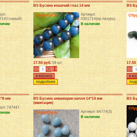
BS Бусина кошачий глаз 14 мм
BS Бу
кул:
Артикул:
714(т.серый)
0301714(пр.лазурь)
личии
В наличии
17.50 руб.
59 шт.
17.50
-
+
-
подробнее
под
3*8 мм
BS Бусина аквамарин капля 14*10 мм
BS Бу
(имитация)
кул: 747447
Артикул: 84774(3)
личии
В наличии