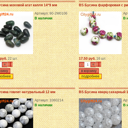
сина моховой агат капля 14*9 мм
BS Бусина фарфоровая с ри
Артикул: 90-2M0106
Ар
В наличии
В 
 руб.
22 шт.
17.50 руб.
16 шт.
+
-
+
робнее
подробнее
сина говлит натуральный 12 мм
BS Бусина кварц сахарный 
Артикул: 1060214
Ар
В наличии
В 