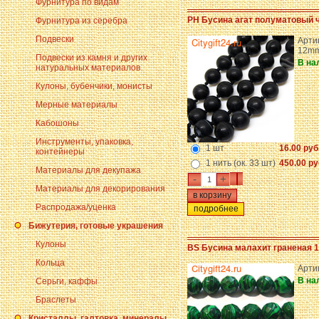
Фурнитура по видам
PH Бусина агат полуматовый 
Фурнитура из серебра
Подвески
Арти
12m
Подвески из камня и других
В на
натуральных материалов
Кулоны, бубенчики, монисты
Мерные материалы
Кабошоны
Инструменты, упаковка,
1 шт
16.00 руб
контейнеры
1 нить (ок. 33 шт)
450.00 ру
Материалы для декупажа
-
+
Материалы для декорирования
Распродажа/уценка
подробнее
Бижутерия, готовые украшения
Кулоны
BS Бусина малахит граненая 1
Кольца
Арти
В на
Серьги, каффы
Браслеты
Кристаллы, галтовка, минералы