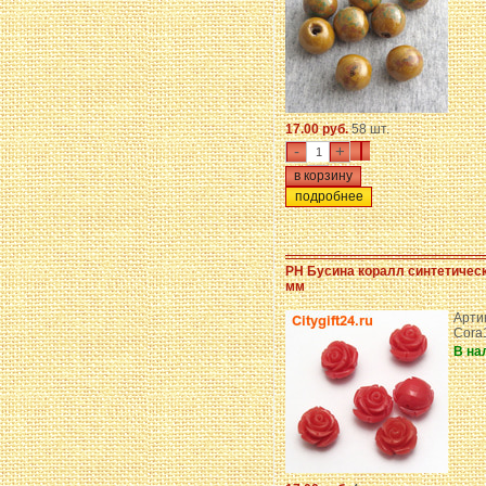
17.00 руб.
58 шт.
-
+
подробнее
PH Бусина коралл синтетическ
мм
Арти
Cora
В на