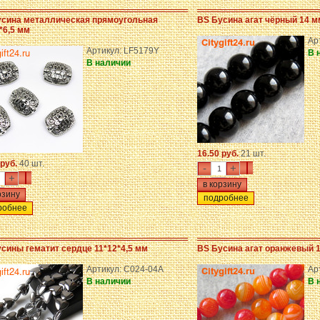
усина металлическая прямоугольная
BS Бусина агат чёрный 14 м
*6,5 мм
Ар
Артикул: LF5179Y
В 
В наличии
16.50 руб.
21 шт.
 руб.
40 шт.
-
+
+
подробнее
робнее
сины гематит сердце 11*12*4,5 мм
BS Бусина агат оранжевый 
Артикул: C024-04A
Ар
В наличии
В 