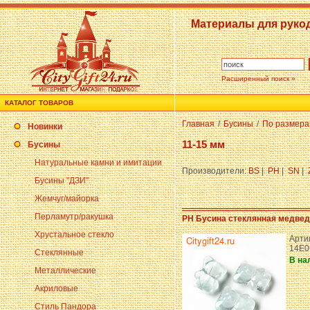
Материалы для руко
Расширенный поиск »
КАТАЛОГ ТОВАРОВ
Главная
/
Бусины
/
По размер
Новинки
11-15 мм
Бусины
Натуральные камни и имитации
Производители:
BS
|
PH
|
SN
|
Бусины "ДЗИ"
Жемчуг/майорка
Перламутр/ракушка
PH Бусина стеклянная медвед
Хрустальное стекло
Арти
14E0
Стеклянные
В на
Металлические
Акриловые
Стиль Пандора