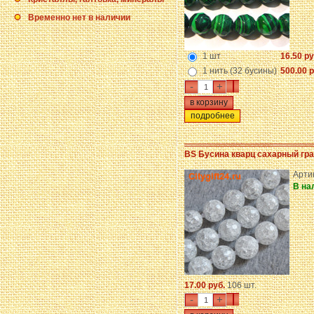
Временно нет в наличии
1 шт
16.50 ру
1 нить (32 бусины)
500.00 р
-
+
подробнее
BS Бусина кварц сахарный гр
Арти
В на
17.00 руб.
106 шт.
-
+