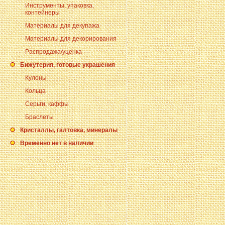
Инструменты, упаковка,
контейнеры
Материалы для декупажа
Материалы для декорирования
Распродажа/уценка
Бижутерия, готовые украшения
Кулоны
Кольца
Серьги, каффы
Браслеты
Кристаллы, галтовка, минералы
Временно нет в наличии