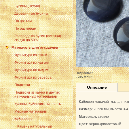
Бусины (Чехия)
Деревянные бусины
По цветам
По размерам
Распродажа бусин (остатки) -
скидка до 50%
Материалы для рукоделия
Фурнитура из стали
Фурнитура из латуни
Фурнитура по видам
Поделиться
с друзьями:
Фурнитура из серебра
Подвески
Описание
Подвески из камня и других
натуральных материалов
Кабошон кошачий глаз для из
Кулоны, бубенчики, монисты
Размер:
20*20 мм, высота 3-4
Мерные материалы
Материал:
стекло
Кабошоны
Цвет:
чёрно-фиолетовый
Камень натуральный