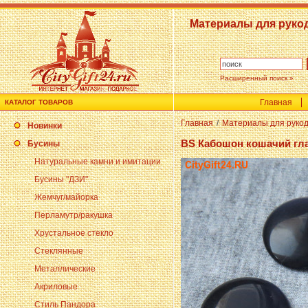
Материалы для руко
Расширенный поиск »
Главная
КАТАЛОГ ТОВАРОВ
Главная
/
Материалы для руко
Новинки
BS Кабошон кошачий гла
Бусины
Натуральные камни и имитации
Бусины "ДЗИ"
Жемчуг/майорка
Перламутр/ракушка
Хрустальное стекло
Стеклянные
Металлические
Акриловые
Стиль Пандора