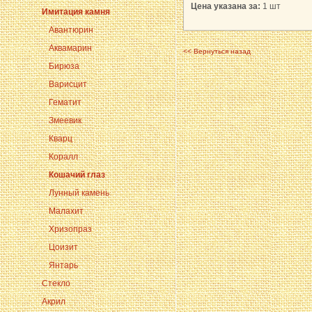
Цена указана за:
1 шт
Имитация камня
Авантюрин
Аквамарин
<< Вернуться назад
Бирюза
Варисцит
Гематит
Змеевик
Кварц
Коралл
Кошачий глаз
Лунный камень
Малахит
Хризопраз
Цоизит
Янтарь
Стекло
Акрил