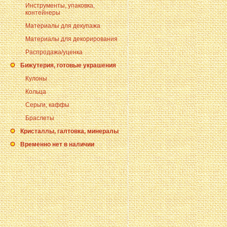
Инструменты, упаковка,
контейнеры
Материалы для декупажа
Материалы для декорирования
Распродажа/уценка
Бижутерия, готовые украшения
Кулоны
Кольца
Серьги, каффы
Браслеты
Кристаллы, галтовка, минералы
Временно нет в наличии