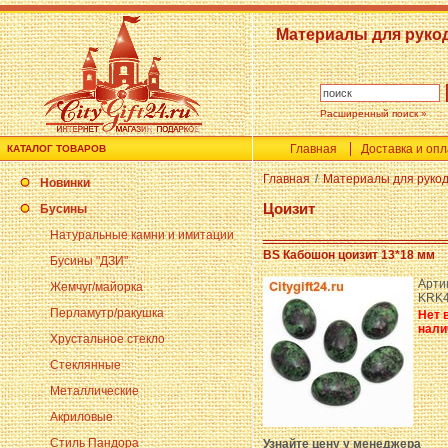
Материалы для руко
Расширенный поиск »
Главная
Доставка и оп
КАТАЛОГ ТОВАРОВ
Главная
/
Материалы для руко
Новинки
Цоизит
Бусины
Натуральные камни и имитации
BS Кабошон цоизит 13*18 мм
Бусины "ДЗИ"
Арти
Жемчуг/майорка
KRK4
Перламутр/ракушка
Нет 
нали
Хрустальное стекло
Стеклянные
Металлические
Акриловые
Стиль Пандора
Узнайте цену у менеджера