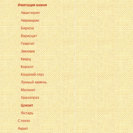
Имитация камня
Авантюрин
Аквамарин
Бирюза
Варисцит
Гематит
Змеевик
Кварц
Коралл
Кошачий глаз
Лунный камень
Малахит
Хризопраз
Цоизит
Янтарь
Стекло
Акрил