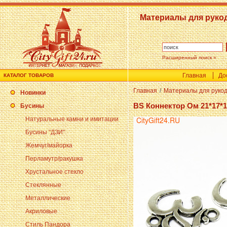
Материалы для руко
Расширенный поиск »
Главная
До
КАТАЛОГ ТОВАРОВ
Главная
/
Материалы для руко
Новинки
BS Коннектор Ом 21*17*1
Бусины
Натуральные камни и имитации
Бусины "ДЗИ"
Жемчуг/майорка
Перламутр/ракушка
Хрустальное стекло
Стеклянные
Металлические
Акриловые
Стиль Пандора