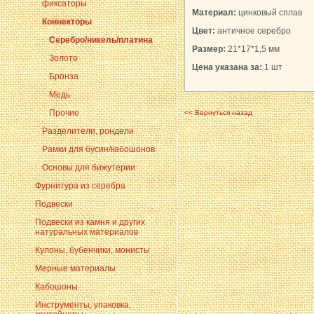
фиксаторы
Материал:
цинковый сплав
Коннекторы
Цвет:
античное серебро
Серебро/никель/платина
Размер:
21*17*1,5 мм
Золото
Цена указана за:
1 шт
Бронза
Медь
Прочие
<< Вернуться назад
Разделители, рондели
Рамки для бусин/кабошонов
Основы для бижутерии
Фурнитура из серебра
Подвески
Подвески из камня и других
натуральных материалов
Кулоны, бубенчики, монисты
Мерные материалы
Кабошоны
Инструменты, упаковка,