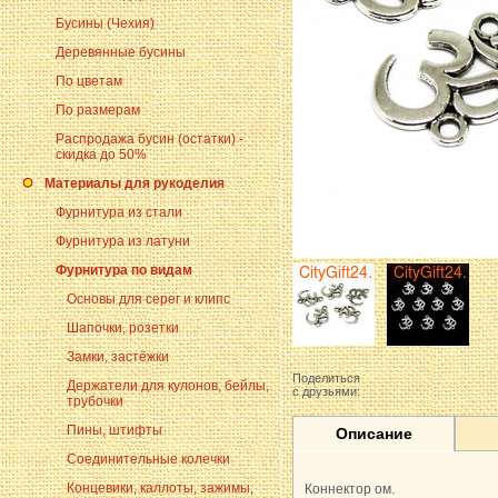
Бусины (Чехия)
Деревянные бусины
По цветам
По размерам
Распродажа бусин (остатки) -
скидка до 50%
Материалы для рукоделия
Фурнитура из стали
Фурнитура из латуни
Фурнитура по видам
Основы для серег и клипс
Шапочки, розетки
Замки, застёжки
Поделиться
Держатели для кулонов, бейлы,
с друзьями:
трубочки
Пины, штифты
Описание
Соединительные колечки
Концевики, каллоты, зажимы,
Коннектор ом.