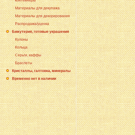
контейнеры
Материалы для декупажа
Материалы для декорирования
Распродажа/уценка
Бижутерия, готовые украшения
Кулоны
Кольца
Серьги, каффы
Браслеты
Кристаллы, галтовка, минералы
Временно нет в наличии