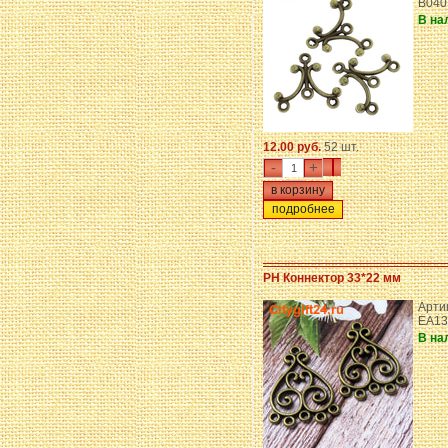
B040
В на
12.00 руб.
52 шт.
-
+
подробнее
PH Коннектор 33*22 мм
Арти
EA13
В на