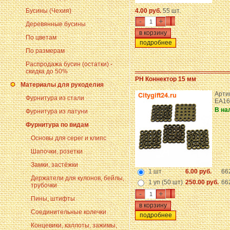
Бусины (Чехия)
4.00 руб.
55 шт.
-
+
Деревянные бусины
По цветам
подробнее
По размерам
Распродажа бусин (остатки) -
скидка до 50%
PH Коннектор 15 мм
Материалы для рукоделия
Арти
Фурнитура из стали
EA16
В на
Фурнитура из латуни
Фурнитура по видам
Основы для серег и клипс
Шапочки, розетки
Замки, застёжки
1 шт
6.00 руб.
66
Держатели для кулонов, бейлы,
1 уп (50 шт)
250.00 руб.
66
трубочки
-
+
Пины, штифты
Соединительные колечки
подробнее
Концевики, каллоты, зажимы,