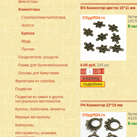
фиксаторы
BS Коннектор цветок 18*11 мм
Коннекторы
Арти
Серебро/никель/платина
1417
Золото
В на
Бронза
Медь
Прочие
Разделители, рондели
Рамки для бусин/кабошонов
8.00 руб.
145 шт.
-
+
Основы для бижутерии
Фурнитура из серебра
подробнее
Подвески
Подвески из камня и других
натуральных материалов
PH Коннектор 22*19 мм
Кулоны, бубенчики, монисты
Арти
Мерные материалы
A153
В на
Кабошоны
Инструменты, упаковка,