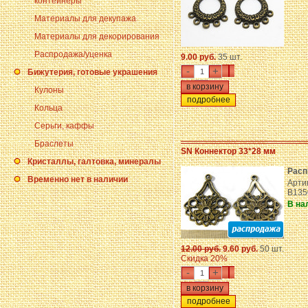
контейнеры
Материалы для декупажа
Материалы для декорирования
Распродажа/уценка
9.00 руб.
35 шт.
-
+
Бижутерия, готовые украшения
Кулоны
подробнее
Кольца
Серьги, каффы
Браслеты
SN Коннектор 33*28 мм
Кристаллы, галтовка, минералы
Расп
Временно нет в наличии
Арти
B135
В на
12.00 руб.
9.60 руб.
50 шт.
Скидка 20%
-
+
подробнее