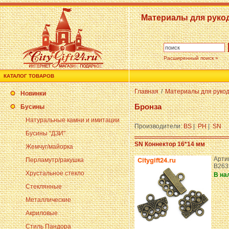
Материалы для руко
Расширенный поиск »
КАТАЛОГ ТОВАРОВ
Главная
/
Материалы для руко
Новинки
Бронза
Бусины
Натуральные камни и имитации
Производители:
BS
|
PH
|
SN
Бусины "ДЗИ"
SN Коннектор 16*14 мм
Жемчуг/майорка
Арти
Перламутр/ракушка
B263
Хрустальное стекло
В на
Стеклянные
Металлические
Акриловые
Стиль Пандора