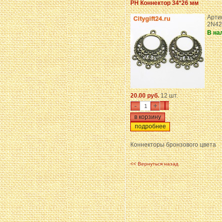
PH Коннектор 34*26 мм
Арти
2N42
В на
20.00 руб.
12 шт.
-
+
подробнее
Коннекторы бронзового цвета
<< Вернуться назад