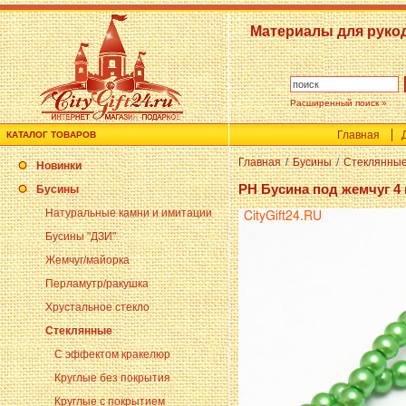
Материалы для руко
Расширенный поиск »
Главная
КАТАЛОГ ТОВАРОВ
Главная
/
Бусины
/
Стеклянны
Новинки
PH Бусина под жемчуг 4
Бусины
Натуральные камни и имитации
Бусины "ДЗИ"
Жемчуг/майорка
Перламутр/ракушка
Хрустальное стекло
Стеклянные
С эффектом кракелюр
Круглые без покрытия
Круглые с покрытием