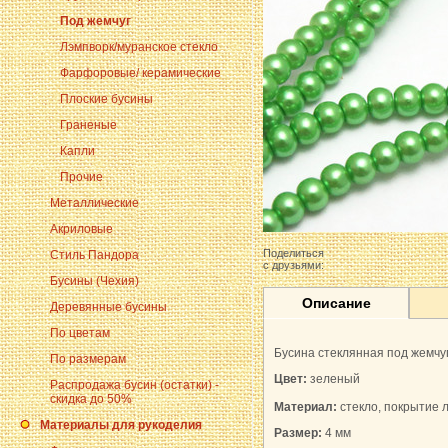
Под жемчуг
Лэмпворк/муранское стекло
Фарфоровые/ керамические
Плоские бусины
Граненые
Капли
Прочие
Металлические
Акриловые
Поделиться
Стиль Пандора
с друзьями:
Бусины (Чехия)
Описание
Деревянные бусины
По цветам
Бусина стеклянная под жемчуг
По размерам
Цвет:
зеленый
Распродажа бусин (остатки) -
скидка до 50%
Материал:
стекло, покрытие 
Материалы для рукоделия
Размер:
4 мм