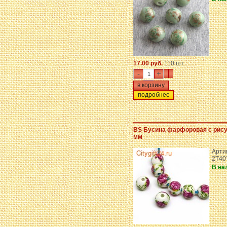
17.00 руб.
110 шт.
-
+
подробнее
BS Бусина фарфоровая с рису
мм
Артик
2T40
В на