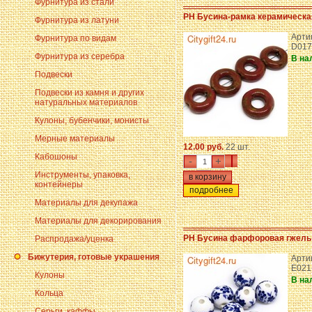
Фурнитура из стали
PH Бусина-рамка керамическа
Фурнитура из латуни
Арти
Фурнитура по видам
D017
Фурнитура из серебра
В на
Подвески
Подвески из камня и других
натуральных материалов
Кулоны, бубенчики, монисты
Мерные материалы
12.00 руб.
22 шт.
Кабошоны
-
+
Инструменты, упаковка,
контейнеры
подробнее
Материалы для декупажа
Материалы для декорирования
PH Бусина фарфоровая гжель
Распродажа/уценка
Бижутерия, готовые украшения
Арти
E021
Кулоны
В на
Кольца
Серьги, каффы