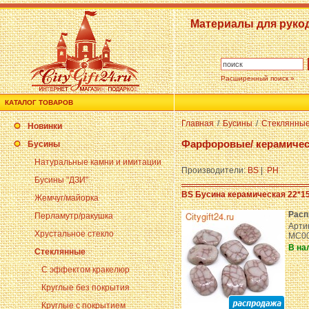
Материалы для руко
Расширенный поиск »
КАТАЛОГ ТОВАРОВ
Главная
/
Бусины
/
Стеклянны
Новинки
Фарфоровые/ керамичес
Бусины
Натуральные камни и имитации
Производители:
BS
|
PH
Бусины "ДЗИ"
BS Бусина керамическая 22*1
Жемчуг/майорка
Расп
Перламутр/ракушка
Арти
Хрустальное стекло
MC00
В на
Стеклянные
С эффектом кракелюр
Круглые без покрытия
Круглые с покрытием