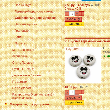
Под жемчуг
7.50 руб.
4.50 руб.
45 шт.
Скидка 40%
Лэмпворк/муранское стекло
-
+
Фарфоровые/ керамические
подробнее
Плоские бусины
Граненые
Капли
PH Бусина керамическая смай
Прочие
Арти
Металлические
MC00
В на
Акриловые
Стиль Пандора
Бусины (Чехия)
Деревянные бусины
По цветам
10.00 руб.
16 шт.
По размерам
-
+
Распродажа бусин (остатки) -
скидка до 50%
подробнее
Материалы для рукоделия