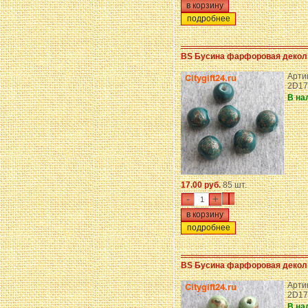
подробнее
BS Бусина фарфоровая декол
Артик
2D17
В на
17.00 руб.
85 шт.
-
+
подробнее
BS Бусина фарфоровая декол
Артик
2D17
В на