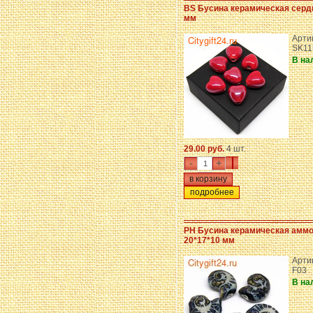
BS Бусина керамическая серд
мм
Арти
SK11
В на
29.00 руб.
4 шт.
-
+
подробнее
PH Бусина керамическая амм
20*17*10 мм
Артик
F03
В на