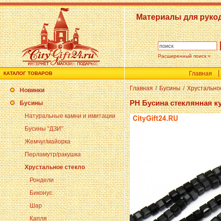
Материалы для руко
Расширенный поиск »
Главная
КАТАЛОГ ТОВАРОВ
Главная
/
Бусины
/
Хрустально
Новинки
PH Бусина стеклянная ку
Бусины
Натуральные камни и имитации
Бусины "ДЗИ"
Жемчуг/майорка
Перламутр/ракушка
Хрустальное стекло
Рондели
Биконус
Шар
Капля