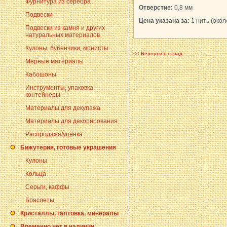
Фурнитура из серебра
Отверстие:
0,8 мм
Подвески
Цена указана за:
1 нить (окол
Подвески из камня и других
натуральных материалов
Кулоны, бубенчики, монисты
<< Вернуться назад
Мерные материалы
Кабошоны
Инструменты, упаковка,
контейнеры
Материалы для декупажа
Материалы для декорирования
Распродажа/уценка
Бижутерия, готовые украшения
Кулоны
Кольца
Серьги, каффы
Браслеты
Кристаллы, галтовка, минералы
Временно нет в наличии