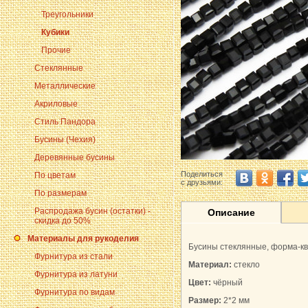
Треугольники
Кубики
Прочие
Стеклянные
Металлические
Акриловые
Стиль Пандора
Бусины (Чехия)
Деревянные бусины
Поделиться
По цветам
с друзьями:
По размерам
Распродажа бусин (остатки) -
Описание
скидка до 50%
Материалы для рукоделия
Бусины стеклянные, форма-ква
Фурнитура из стали
Материал:
стекло
Фурнитура из латуни
Цвет:
чёрный
Фурнитура по видам
Размер:
2*2 мм