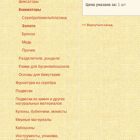
фиксаторы
Цена указана за:
1 шт
Коннекторы
Серебро/никель/платина
<< Вернуться назад
Золото
Бронза
Медь
Прочие
Разделители, рондели
Рамки для бусин/кабошонов
Основы для бижутерии
Фурнитура из серебра
Подвески
Подвески из камня и других
натуральных материалов
Кулоны, бубенчики, монисты
Мерные материалы
Кабошоны
Инструменты, упаковка,