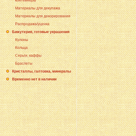
контейнеры
Материалы для декупажа
Материалы для декорирования
Распродажа/уценка
Бижутерия, готовые украшения
Кулоны
Кольца
Серьги, каффы
Браслеты
Кристаллы, галтовка, минералы
Временно нет в наличии