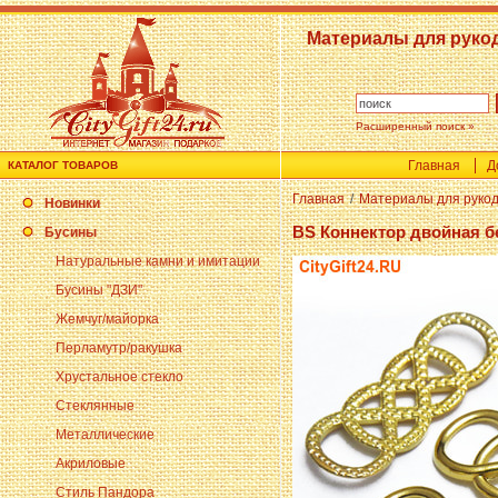
Материалы для руко
Расширенный поиск »
Главная
Д
КАТАЛОГ ТОВАРОВ
Главная
/
Материалы для руко
Новинки
BS Коннектор двойная б
Бусины
Натуральные камни и имитации
Бусины "ДЗИ"
Жемчуг/майорка
Перламутр/ракушка
Хрустальное стекло
Стеклянные
Металлические
Акриловые
Стиль Пандора