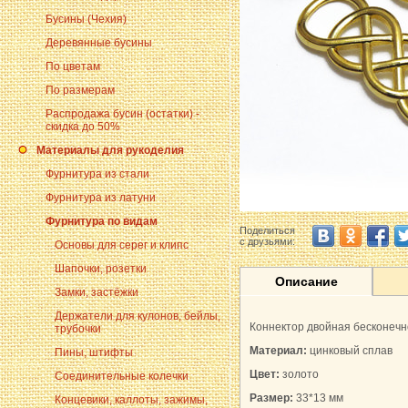
Бусины (Чехия)
Деревянные бусины
По цветам
По размерам
Распродажа бусин (остатки) -
скидка до 50%
Материалы для рукоделия
Фурнитура из стали
Фурнитура из латуни
Фурнитура по видам
Поделиться
с друзьями:
Основы для серег и клипс
Шапочки, розетки
Описание
Замки, застёжки
Держатели для кулонов, бейлы,
Коннектор двойная бесконечно
трубочки
Материал:
цинковый сплав
Пины, штифты
Цвет:
золото
Соединительные колечки
Размер:
33*13 мм
Концевики, каллоты, зажимы,