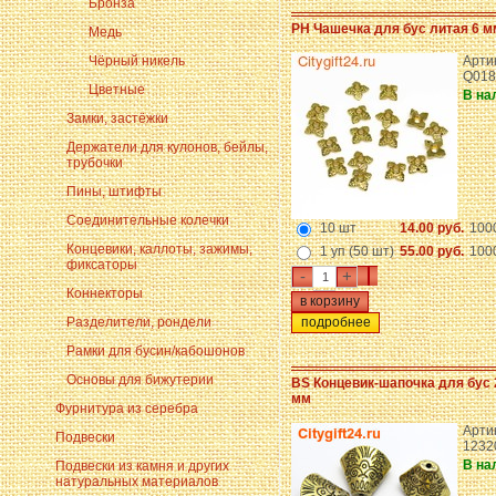
Бронза
PH Чашечка для бус литая 6 м
Медь
Чёрный никель
Арти
Q018
Цветные
В на
Замки, застёжки
Держатели для кулонов, бейлы,
трубочки
Пины, штифты
Соединительные колечки
10 шт
14.00 руб.
100
Концевики, каллоты, зажимы,
1 уп (50 шт)
55.00 руб.
100
фиксаторы
-
+
Коннекторы
Разделители, рондели
подробнее
Рамки для бусин/кабошонов
Основы для бижутерии
BS Концевик-шапочка для бус 
мм
Фурнитура из серебра
Артик
Подвески
1232
В на
Подвески из камня и других
натуральных материалов