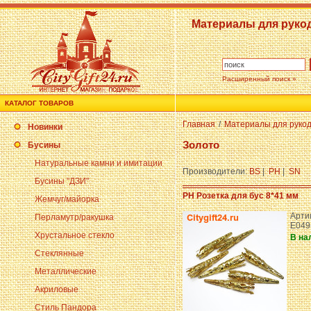
Материалы для руко
Расширенный поиск »
КАТАЛОГ ТОВАРОВ
Главная
/
Материалы для руко
Новинки
Золото
Бусины
Натуральные камни и имитации
Производители:
BS
|
PH
|
SN
Бусины "ДЗИ"
PH Розетка для бус 8*41 мм
Жемчуг/майорка
Арти
Перламутр/ракушка
E049
Хрустальное стекло
В на
Стеклянные
Металлические
Акриловые
Стиль Пандора