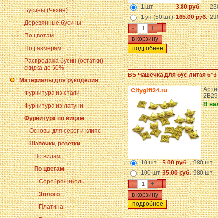
1 шт
3.80 руб.
23
Бусины (Чехия)
1 уп (50 шт)
165.00 руб.
23
Деревянные бусины
-
+
По цветам
По размерам
подробнее
Распродажа бусин (остатки) -
скидка до 50%
BS Чашечка для бус литая 6*3
Материалы для рукоделия
Артик
Фурнитура из стали
2B29
В на
Фурнитура из латуни
Фурнитура по видам
Основы для серег и клипс
Шапочки, розетки
По видам
10 шт
5.00 руб.
980 шт.
По цветам
100 шт
35.00 руб.
980 шт.
Серебро/никель
-
+
Золото
подробнее
Платина