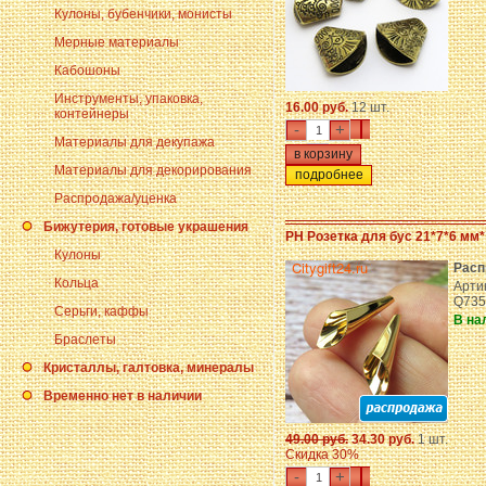
Кулоны, бубенчики, монисты
Мерные материалы
Кабошоны
Инструменты, упаковка,
16.00 руб.
12 шт.
контейнеры
-
+
Материалы для декупажа
Материалы для декорирования
подробнее
Распродажа/уценка
Бижутерия, готовые украшения
PH Розетка для бус 21*7*6 мм*
Кулоны
Расп
Кольца
Артик
Q735
Серьги, каффы
В на
Браслеты
Кристаллы, галтовка, минералы
Временно нет в наличии
49.00 руб.
34.30 руб.
1 шт.
Скидка 30%
-
+