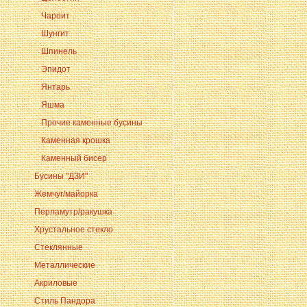
Чароит
Шунгит
Шпинель
Эпидот
Янтарь
Яшма
Прочие каменные бусины
Каменная крошка
Каменный бисер
Бусины "ДЗИ"
Жемчуг/майорка
Перламутр/ракушка
Хрустальное стекло
Стеклянные
Металлические
Акриловые
Стиль Пандора