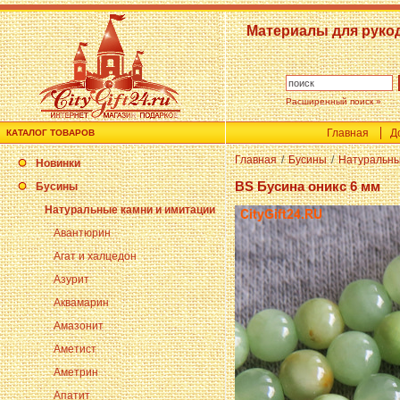
Материалы для руко
Расширенный поиск »
Главная
Д
КАТАЛОГ ТОВАРОВ
Главная
/
Бусины
/
Натуральны
Новинки
BS Бусина оникс 6 мм
Бусины
Натуральные камни и имитации
Авантюрин
Агат и халцедон
Азурит
Аквамарин
Амазонит
Аметист
Аметрин
Апатит