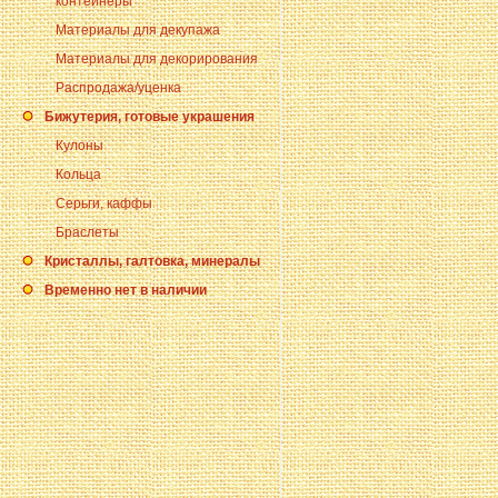
контейнеры
Материалы для декупажа
Материалы для декорирования
Распродажа/уценка
Бижутерия, готовые украшения
Кулоны
Кольца
Серьги, каффы
Браслеты
Кристаллы, галтовка, минералы
Временно нет в наличии