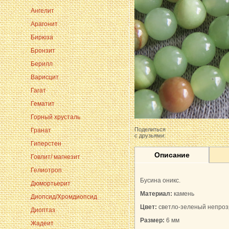
Ангелит
Арагонит
Бирюза
Бронзит
Берилл
Варисцит
Гагат
Гематит
Горный хрусталь
Поделиться
Гранат
с друзьями:
Гиперстен
Описание
Говлит/ магнезит
Гелиотроп
Бусина оникс.
Дюмортьерит
Материал:
камень
Диопсид/Хромдиопсид
Цвет:
светло-зеленый непроз
Диоптаз
Размер:
6 мм
Жадеит