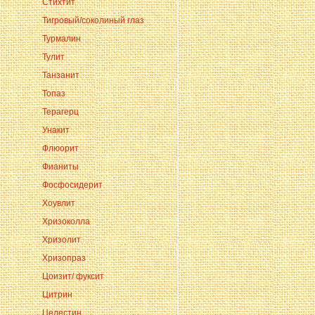
Стихтит
Тигровый/соколиный глаз
Турмалин
Тулит
Танзанит
Топаз
Терагерц
Унакит
Флюорит
Фианиты
Фосфосидерит
Хоувлит
Хризоколла
Хризолит
Хризопраз
Цоизит/ фуксит
Цитрин
Целестин