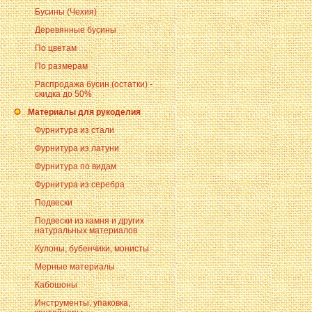
Бусины (Чехия)
Деревянные бусины
По цветам
По размерам
Распродажа бусин (остатки) -
скидка до 50%
Материалы для рукоделия
Фурнитура из стали
Фурнитура из латуни
Фурнитура по видам
Фурнитура из серебра
Подвески
Подвески из камня и других
натуральных материалов
Кулоны, бубенчики, монисты
Мерные материалы
Кабошоны
Инструменты, упаковка,