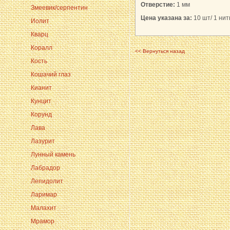
Отверстие:
1 мм
Змеевик/серпентин
Цена указана за:
10 шт/ 1 нить
Иолит
Кварц
Коралл
<< Вернуться назад
Кость
Кошачий глаз
Кианит
Кунцит
Корунд
Лава
Лазурит
Лунный камень
Лабрадор
Лепидолит
Ларимар
Малахит
Мрамор