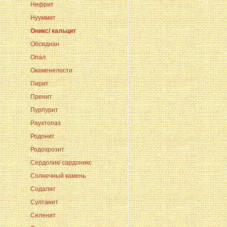
Нефрит
Нууммит
Оникс/ кальцит
Обсидиан
Опал
Окаменелости
Пирит
Пренит
Пурпурит
Раухтопаз
Родонит
Родохрозит
Сердолик/ сардоникс
Солнечный камень
Содалит
Султанит
Селенит