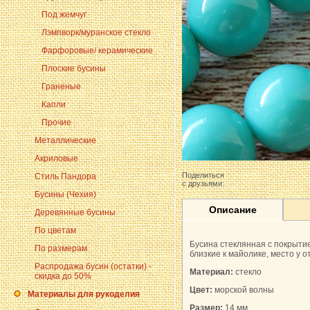
Под жемчуг
Лэмпворк/муранское стекло
Фарфоровые/ керамические
Плоские бусины
Граненые
Капли
Прочие
Металлические
Акриловые
Поделиться
Стиль Пандора
с друзьями:
Бусины (Чехия)
Описание
Деревянные бусины
По цветам
Бусина стеклянная с покрытие
По размерам
близкие к майолике, место у 
Распродажа бусин (остатки) -
Материал:
стекло
скидка до 50%
Цвет:
морской волны
Материалы для рукоделия
Размер:
14 мм