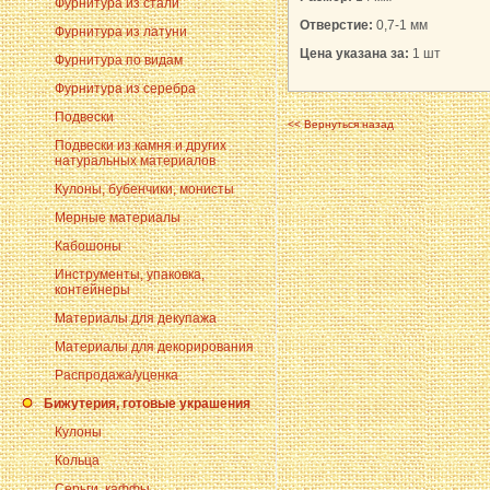
Фурнитура из стали
Отверстие:
0,7-1 мм
Фурнитура из латуни
Цена указана за:
1 шт
Фурнитура по видам
Фурнитура из серебра
Подвески
<< Вернуться назад
Подвески из камня и других
натуральных материалов
Кулоны, бубенчики, монисты
Мерные материалы
Кабошоны
Инструменты, упаковка,
контейнеры
Материалы для декупажа
Материалы для декорирования
Распродажа/уценка
Бижутерия, готовые украшения
Кулоны
Кольца
Серьги, каффы