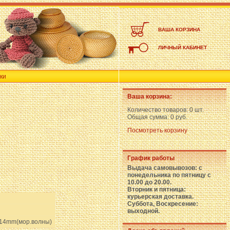
ВАША КОРЗИНА
ЛИЧНЫЙ КАБИНЕТ
ки
Ваша корзина:
Количество товаров:
0 шт.
Общая сумма:
0 руб.
Посмотреть корзину
График работы
Выдача самовывозов: с
понедельника по пятницу с
10.00 до 20.00.
Вторник и пятница:
курьерская доставка.
Суббота, Воскресение:
выходной.
14mm(мор.волны)