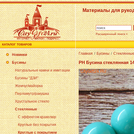
Материалы для руко
Расширенный поиск »
КАТАЛОГ ТОВАРОВ
Главная
/
Бусины
/
Стеклянны
Новинки
PH Бусина стеклянная 1
Бусины
Натуральные камни и имитации
Бусины "ДЗИ"
Жемчуг/майорка
Перламутр/ракушка
Хрустальное стекло
Стеклянные
С эффектом кракелюр
Круглые без покрытия
Круглые с покрытием