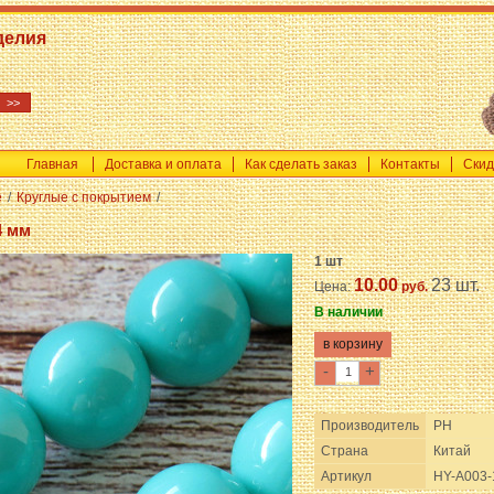
делия
Главная
Доставка и оплата
Как сделать заказ
Контакты
Скид
е
/
Круглые с покрытием
/
4 мм
1 шт
10.00
23 шт.
Цена:
руб.
В наличии
-
+
Производитель
PH
Страна
Китай
Артикул
HY-A003-