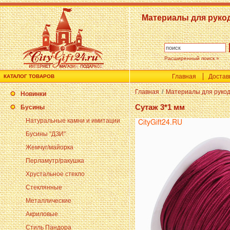
Материалы для руко
Расширенный поиск »
Главная
Достав
КАТАЛОГ ТОВАРОВ
Главная
/
Материалы для руко
Новинки
Сутаж 3*1 мм
Бусины
Натуральные камни и имитации
Бусины "ДЗИ"
Жемчуг/майорка
Перламутр/ракушка
Хрустальное стекло
Стеклянные
Металлические
Акриловые
Стиль Пандора