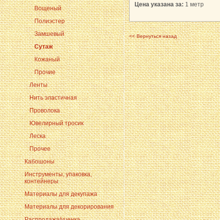
Цена указана за:
1 метр
Вощеный
Полиэстер
Замшевый
<< Вернуться назад
Сутаж
Кожаный
Прочие
Ленты
Нить эластичная
Проволока
Ювелирный тросик
Леска
Прочее
Кабошоны
Инструменты, упаковка,
контейнеры
Материалы для декупажа
Материалы для декорирования
Распродажа/уценка