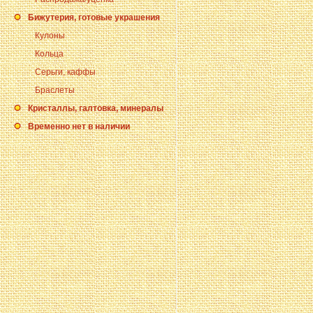
Бижутерия, готовые украшения
Кулоны
Кольца
Серьги, каффы
Браслеты
Кристаллы, галтовка, минералы
Временно нет в наличии