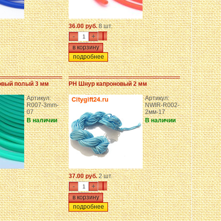
36.00 руб.
8 шт.
-
+
подробнее
овый полый 3 мм
PH Шнур капроновый 2 мм
Артикул:
Артикул:
R007-3mm-
NWIR-R002-
07
2мм-17
В наличии
В наличии
37.00 руб.
2 шт.
-
+
подробнее