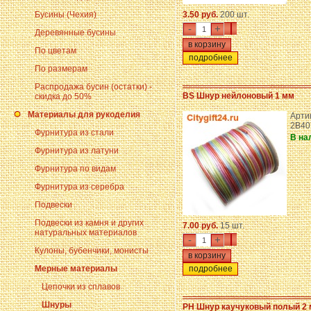
Бусины (Чехия)
3.50 руб.
200 шт.
-
+
Деревянные бусины
По цветам
подробнее
По размерам
Распродажа бусин (остатки) -
BS Шнур нейлоновый 1 мм
скидка до 50%
Материалы для рукоделия
Артик
2B40
Фурнитура из стали
В на
Фурнитура из латуни
Фурнитура по видам
Фурнитура из серебра
Подвески
Подвески из камня и других
7.00 руб.
15 шт.
натуральных материалов
-
+
Кулоны, бубенчики, монисты
Мерные материалы
подробнее
Цепочки из сплавов
Шнуры
PH Шнур каучуковый полый 2