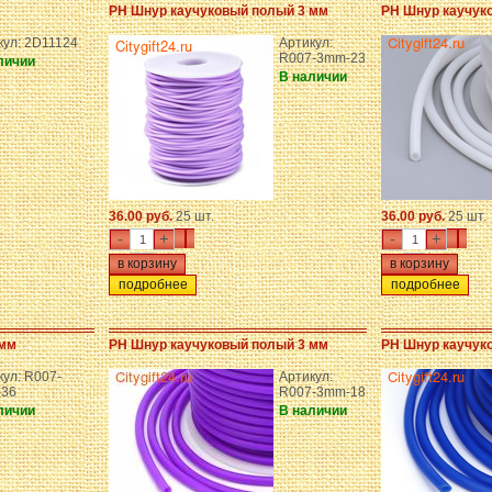
PH Шнур каучуковый полый 3 мм
PH Шнур каучук
кул: 2D11124
Артикул:
R007-3mm-23
личии
В наличии
36.00 руб.
25 шт.
36.00 руб.
25 шт.
-
+
-
+
подробнее
подробнее
 мм
PH Шнур каучуковый полый 3 мм
PH Шнур каучук
кул: R007-
Артикул:
36
R007-3mm-18
личии
В наличии