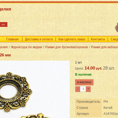
делия
Главная
Доставка и оплата
Как сделать заказ
Контакты
Скид
делия
/
Фурнитура по видам
/
Рамки для бусин/кабошонов
/
Рамки для кабош
26 мм
1 шт
14.00
28 шт.
Цена:
руб.
В наличии
-
+
Производитель
PH
Страна
Китай
Артикул
A19765(а