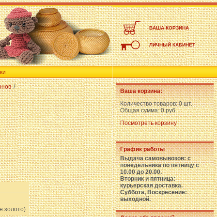
ВАША КОРЗИНА
ЛИЧНЫЙ КАБИНЕТ
ки
онов
/
Ваша корзина:
Количество товаров:
0 шт.
Общая сумма:
0 руб.
Посмотреть корзину
График работы
Выдача самовывозов: с
понедельника по пятницу с
10.00 до 20.00.
Вторник и пятница:
курьерская доставка.
Суббота, Воскресение:
выходной.
н.золото)