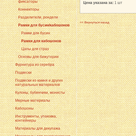
фиксаторы
Цена указана за:
1 шт
Коннекторы
Разделители, рондели
<< Вернуться назад
Рамки для бусин/кабошонов
Рамки для бусин
Рамки для кабошонов
Цапы для страз
Основы для бижутерии
Фурнитура из серебра
Подвески
Подвески из камня и других
натуральных материалов
Кулоны, бубенчики, монисты
Мерные материалы
Кабошоны
Инструменты, упаковка,
контейнеры
Материалы для декупажа