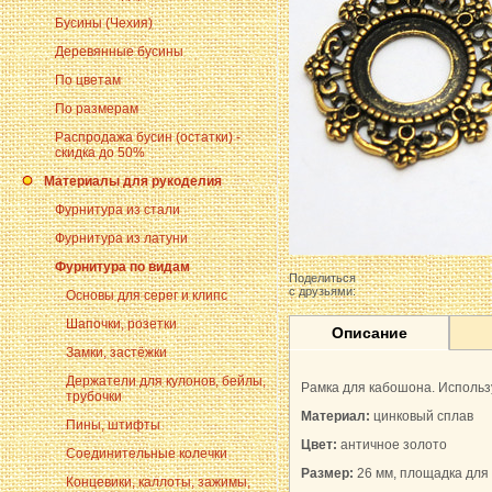
Бусины (Чехия)
Деревянные бусины
По цветам
По размерам
Распродажа бусин (остатки) -
скидка до 50%
Материалы для рукоделия
Фурнитура из стали
Фурнитура из латуни
Фурнитура по видам
Поделиться
с друзьями:
Основы для серег и клипс
Шапочки, розетки
Описание
Замки, застёжки
Держатели для кулонов, бейлы,
Рамка для кабошона. Использ
трубочки
Материал:
цинковый сплав
Пины, штифты
Цвет:
античное золото
Соединительные колечки
Размер:
26 мм, площадка для
Концевики, каллоты, зажимы,