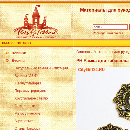
Материалы для руко
Расширенный поиск »
КАТАЛОГ ТОВАРОВ
Главная
/
Материалы для руко
Новинки
PH Рамка для кабошона 
Бусины
Натуральные камни и имитации
Бусины "ДЗИ"
Жемчуг/майорка
Перламутр/ракушка
Хрустальное стекло
Стеклянные
Металлические
Акриловые
Стиль Пандора