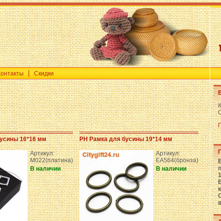
Контакты
Скидки
усины 16*16 мм
PH Рамка для бусины 19*14 мм
Артикул:
Артикул:
M022(платина)
EA564(бронза)
В наличии
В наличии
1