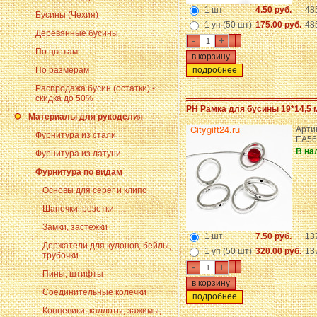
1 шт
4.50 руб.
48
Бусины (Чехия)
1 уп (50 шт)
175.00 руб.
48
Деревянные бусины
-
+
По цветам
По размерам
подробнее
Распродажа бусин (остатки) -
скидка до 50%
PH Рамка для бусины 19*14,5 
Материалы для рукоделия
Арти
Фурнитура из стали
EA56
В на
Фурнитура из латуни
Фурнитура по видам
Основы для серег и клипс
Шапочки, розетки
Замки, застёжки
1 шт
7.50 руб.
13
Держатели для кулонов, бейлы,
1 уп (50 шт)
320.00 руб.
13
трубочки
-
+
Пины, штифты
Соединительные колечки
подробнее
Концевики, каллоты, зажимы,