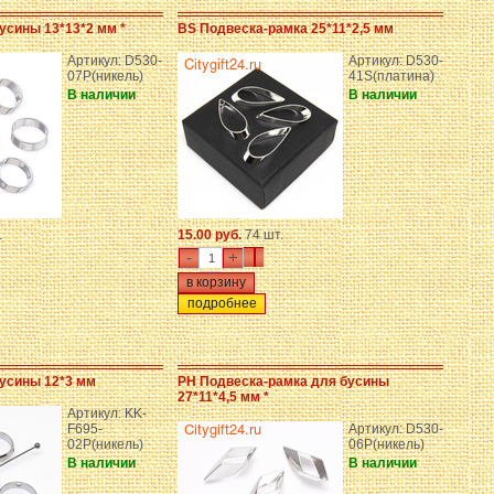
усины 13*13*2 мм *
BS Подвеска-рамка 25*11*2,5 мм
Артикул: D530-
Артикул: D530-
07P(никель)
41S(платина)
В наличии
В наличии
.
15.00 руб.
74 шт.
-
+
подробнее
усины 12*3 мм
PH Подвеска-рамка для бусины
27*11*4,5 мм *
Артикул: KK-
F695-
Артикул: D530-
02P(никель)
06P(никель)
В наличии
В наличии