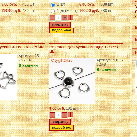
5.00 руб.
430 шт.
1 шт
6.00 руб.
388 шт.
110.00 руб.
430 шт.
1 уп (30 шт)
160.00 руб.
388 шт.
-
+
подробнее
усины ангел 26*22*5 мм
PH Рамка для бусины сердце 12*12*3
мм
Артикул: 25-
2N9104
Артикул: N183-
02AS
В наличии
В наличии
9.00 руб.
101 шт.
-
+
подробнее