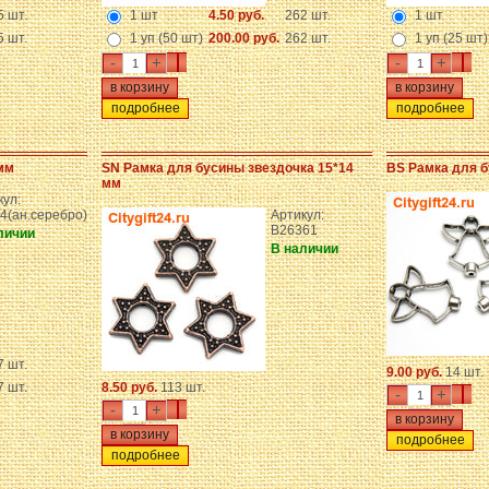
5 шт.
1 шт
4.50 руб.
262 шт.
1 шт
5 шт.
1 уп (50 шт)
200.00 руб.
262 шт.
1 уп (25 шт)
-
+
-
+
подробнее
подробнее
мм
SN Рамка для бусины звездочка 15*14
BS Рамка для б
мм
кул:
4(ан.серебро)
Артикул:
B26361
личии
В наличии
7 шт.
9.00 руб.
14 шт.
7 шт.
8.50 руб.
113 шт.
-
+
-
+
подробнее
подробнее