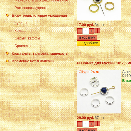
Материалы для декорирования
Распродажа/уценка
Бижутерия, готовые украшения
Кулоны
17.00 руб.
34 шт.
-
+
Кольца
Серьги, каффы
подробнее
Браслеты
Кристаллы, галтовка, минералы
Временно нет в наличии
PH Рамка для бусины 10*2,5 м
Арти
014D
В на
29.00 руб.
67 шт.
-
+