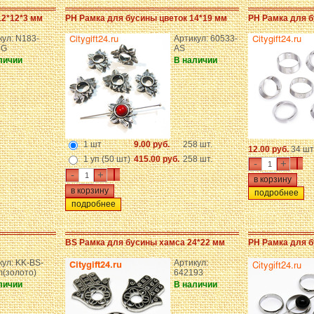
12*12*3 мм
PH Рамка для бусины цветок 14*19 мм
PH Рамка для б
кул: N183-
Артикул: 60533-
CG
AS
личии
В наличии
1 шт
9.00 руб.
258 шт.
12.00 руб.
34 шт
1 уп (50 шт)
415.00 руб.
258 шт.
-
+
-
+
подробнее
подробнее
BS Рамка для бусины хамса 24*22 мм
PH Рамка для б
кул: KK-BS-
Артикул:
(золото)
642193
личии
В наличии