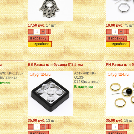
17.50 руб.
17 шт.
19.00 руб.
75 шт
-
+
-
+
подробнее
подробнее
м
BS Рамка для бусины 8*2,5 мм
PH Рамка для б
кул: KK-O133-
Артикул: KK-
(платина)
O133-
014B(платина)
личии
В наличии
35.00 руб.
13 шт.
35.00 руб.
18 шт
-
+
-
+