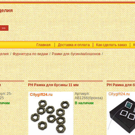
делия
Главная
Доставка и оплата
Как сделать заказ
делия
/
Фурнитура по видам
/
Рамки для бусин/кабошонов
/
м
PH Рамка для бусины 11 мм
PH Рамка для б
ул: 25-
Артикул:
25
AB1266(бронза)
личии
В наличии