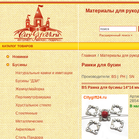
Материалы для руко
Расширенный поиск »
КАТАЛОГ ТОВАРОВ
Главная
/
Материалы для руко
Новинки
Рамки для бусин
Бусины
Натуральные камни и имитации
Производители:
BS
|
PH
|
SN
Бусины "ДЗИ"
BS Рамка для бусины 14*14 м
Жемчуг/майорка
Артик
Перламутр/ракушка
2B54
Хрустальное стекло
В на
Стеклянные
Металлические
Акриловые
Стиль Пандора