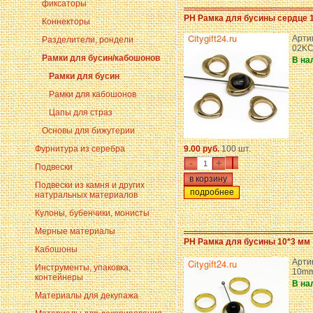
фиксаторы
PH Рамка для бусины сердце 
Коннекторы
Арти
Разделители, рондели
02K
Рамки для бусин/кабошонов
В на
Рамки для бусин
Рамки для кабошонов
Цапы для страз
Основы для бижутерии
Фурнитура из серебра
9.00 руб.
100 шт.
-
+
Подвески
Подвески из камня и других
подробнее
натуральных материалов
Кулоны, бубенчики, монисты
Мерные материалы
PH Рамка для бусины 10*3 мм
Кабошоны
Арти
Инструменты, упаковка,
10mm
контейнеры
В на
Материалы для декупажа