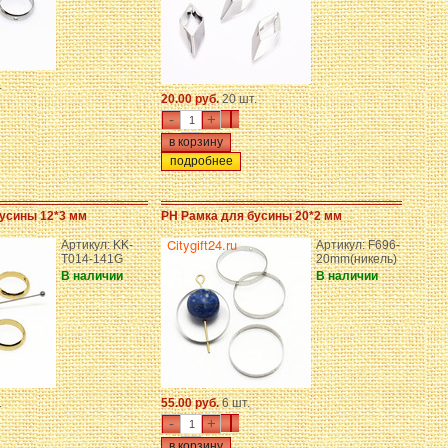
.
20.00 руб.
20 шт.
-
+
подробнее
усины 12*3 мм
PH Рамка для бусины 20*2 мм
Артикул: KK-
Артикул: F696-
T014-141G
20mm(никель)
В наличии
В наличии
.
55.00 руб.
6 шт.
-
+