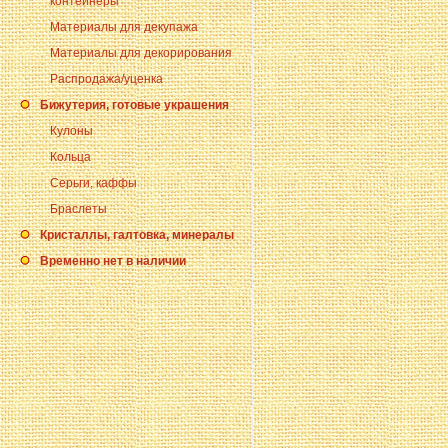
контейнеры
Материалы для декупажа
Материалы для декорирования
Распродажа/уценка
Бижутерия, готовые украшения
Кулоны
Кольца
Серьги, каффы
Браслеты
Кристаллы, галтовка, минералы
Временно нет в наличии