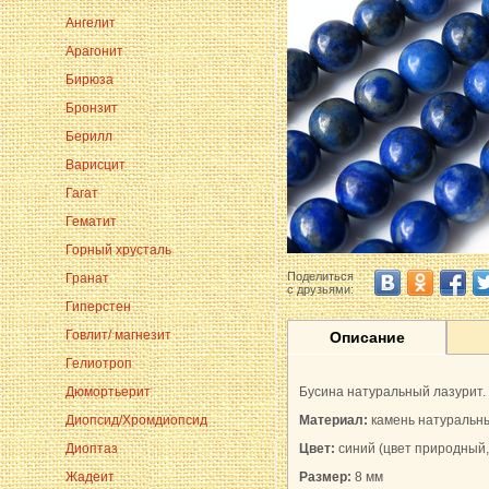
Ангелит
Арагонит
Бирюза
Бронзит
Берилл
Варисцит
Гагат
Гематит
Горный хрусталь
Поделиться
Гранат
с друзьями:
Гиперстен
Говлит/ магнезит
Описание
Гелиотроп
Дюмортьерит
Бусина натуральный лазурит.
Диопсид/Хромдиопсид
Материал:
камень натуральн
Диоптаз
Цвет:
синий (цвет природный,
Жадеит
Размер:
8 мм