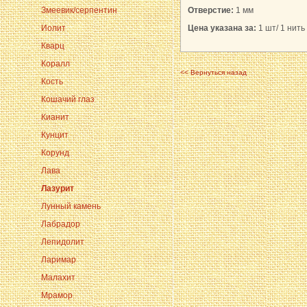
Змеевик/серпентин
Отверстие:
1 мм
Иолит
Цена указана за:
1 шт/ 1 нить 
Кварц
Коралл
<< Вернуться назад
Кость
Кошачий глаз
Кианит
Кунцит
Корунд
Лава
Лазурит
Лунный камень
Лабрадор
Лепидолит
Ларимар
Малахит
Мрамор