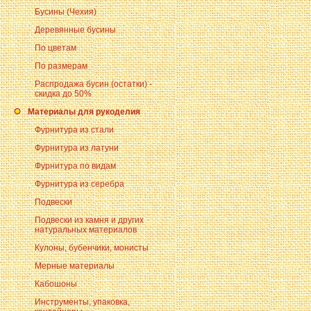
Бусины (Чехия)
Деревянные бусины
По цветам
По размерам
Распродажа бусин (остатки) -
скидка до 50%
Материалы для рукоделия
Фурнитура из стали
Фурнитура из латуни
Фурнитура по видам
Фурнитура из серебра
Подвески
Подвески из камня и других
натуральных материалов
Кулоны, бубенчики, монисты
Мерные материалы
Кабошоны
Инструменты, упаковка,