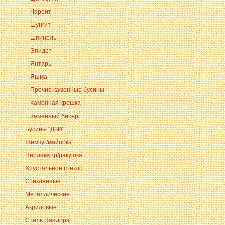
Чароит
Шунгит
Шпинель
Эпидот
Янтарь
Яшма
Прочие каменные бусины
Каменная крошка
Каменный бисер
Бусины "ДЗИ"
Жемчуг/майорка
Перламутр/ракушка
Хрустальное стекло
Стеклянные
Металлические
Акриловые
Стиль Пандора