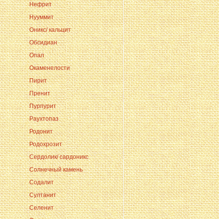
Нефрит
Нууммит
Оникс/ кальцит
Обсидиан
Опал
Окаменелости
Пирит
Пренит
Пурпурит
Раухтопаз
Родонит
Родохрозит
Сердолик/ сардоникс
Солнечный камень
Содалит
Султанит
Селенит