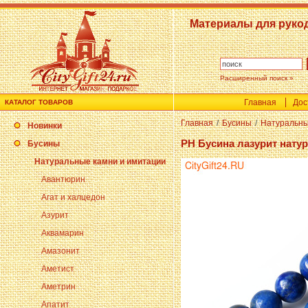
Материалы для руко
Расширенный поиск »
Главная
Дос
КАТАЛОГ ТОВАРОВ
Главная
/
Бусины
/
Натуральны
Новинки
PH Бусина лазурит нату
Бусины
Натуральные камни и имитации
Авантюрин
Агат и халцедон
Азурит
Аквамарин
Амазонит
Аметист
Аметрин
Апатит