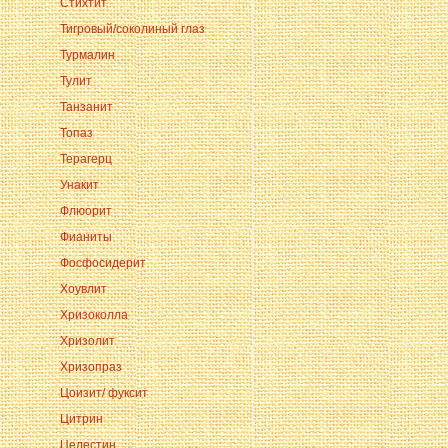
Стихтит
Тигровый/соколиный глаз
Турмалин
Тулит
Танзанит
Топаз
Терагерц
Унакит
Флюорит
Фианиты
Фосфосидерит
Хоувлит
Хризоколла
Хризолит
Хризопраз
Цоизит/ фуксит
Цитрин
Целестин