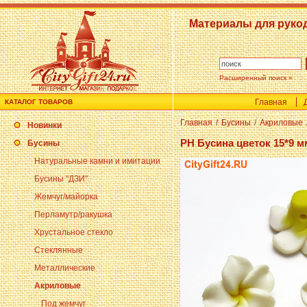
Материалы для руко
Расширенный поиск »
Главная
КАТАЛОГ ТОВАРОВ
Главная
/
Бусины
/
Акриловые
Новинки
PH Бусина цветок 15*9 м
Бусины
Натуральные камни и имитации
Бусины "ДЗИ"
Жемчуг/майорка
Перламутр/ракушка
Хрустальное стекло
Стеклянные
Металлические
Акриловые
Под жемчуг