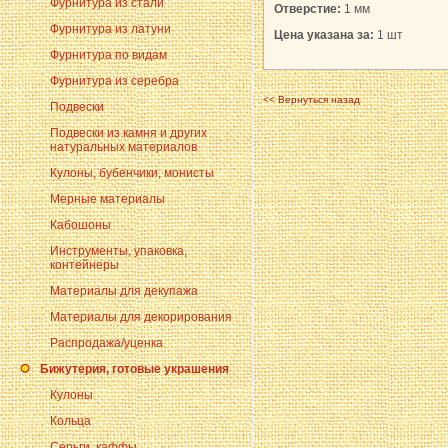
Фурнитура из стали
Отверстие:
1 мм
Фурнитура из латуни
Цена указана за:
1 шт
Фурнитура по видам
Фурнитура из серебра
<< Вернуться назад
Подвески
Подвески из камня и других
натуральных материалов
Кулоны, бубенчики, монисты
Мерные материалы
Кабошоны
Инструменты, упаковка,
контейнеры
Материалы для декупажа
Материалы для декорирования
Распродажа/уценка
Бижутерия, готовые украшения
Кулоны
Кольца
Серьги, каффы