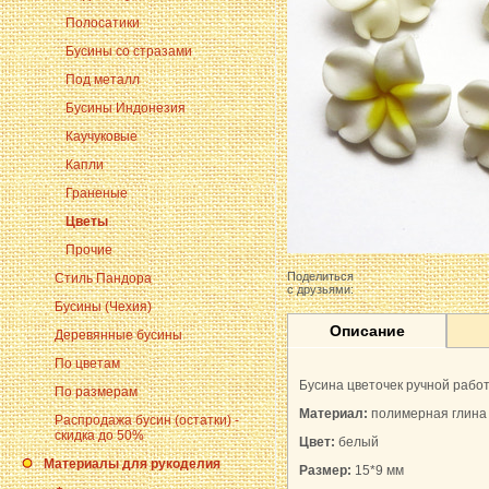
Полосатики
Бусины со стразами
Под металл
Бусины Индонезия
Каучуковые
Капли
Граненые
Цветы
Прочие
Поделиться
Стиль Пандора
с друзьями:
Бусины (Чехия)
Описание
Деревянные бусины
По цветам
Бусина цветочек ручной рабо
По размерам
Материал:
полимерная глина
Распродажа бусин (остатки) -
скидка до 50%
Цвет:
белый
Материалы для рукоделия
Размер:
15*9 мм