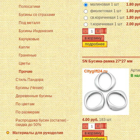
малиновая 1 шт
1.80 ру
Полосатики
фиолетовая 1 шт
1.80 ру
Бусины со стразами
св.коричневая 1 шт
1.80 ру
Под металл
т.коричневая 1 шт
2.00 ру
-
+
Бусины Индонезия
Каучуковые
подробнее
Капли
Граненые
SN Бусина-рамка 27*27 мм
Цветы
Арти
Прочие
В на
Стиль Пандора
Бусины (Чехия)
Деревянные бусины
По цветам
По размерам
4.00 руб.
183 шт.
Распродажа бусин (остатки) -
скидка до 50%
-
+
Материалы для рукоделия
подробнее