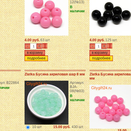
12(№13)
В
наличии
4.00 руб.
63 шт.
4.00 руб.
125 шт.
-
+
-
+
подробнее
подробнее
Zlatka Бусина акриловая шар 8 мм
Zlatka Бусина акрилова
мм
кул: B22864
Артикул:
BJA-
личии
08(№03)
В
наличии
10 шт
15.00 руб.
430 шт.
15.00