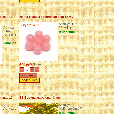
я шар 12
Zlatka Бусина акриловая шар 12 мм
Артикул: BJA-
Артикул:
12(№11)
BJA-
В наличии
12(№01)
В
наличии
4.00 руб.
37 шт.
-
+
подробнее
я шар 12
BS Бусина акриловая 8 мм
Артикул:
Артикул:
MM041(жёлтый)
BSA-
В наличии