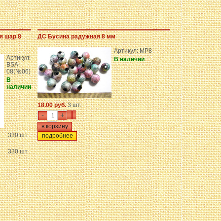
я шар 8
ДС Бусина радужная 8 мм
Артикул: MP8
Артикул:
В наличии
BSA-
08(№06)
В
наличии
18.00 руб.
3 шт.
-
+
330 шт.
подробнее
330 шт.