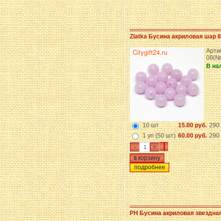
Zlatka Бусина акриловая шар 
Артик
08(№
В на
10 шт
15.00 руб.
290 
1 уп (50 шт)
60.00 руб.
290 
-
+
подробнее
PH Бусина акриловая звездна