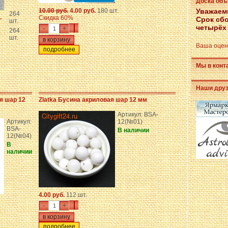
Доска объ
10.00 руб.
4.00 руб.
180 шт.
Уважаем
264
.
Скидка 60%
Срок сбо
шт.
четырёх
-
+
264
шт.
Ваша оцен
подробнее
Мы в конт
Наши дру
я шар 12
Zlatka Бусина акриловая шар 12 мм
Артикул: BSA-
Артикул:
12(№01)
BSA-
В наличии
12(№04)
В
наличии
4.00 руб.
112 шт.
-
+
подробнее