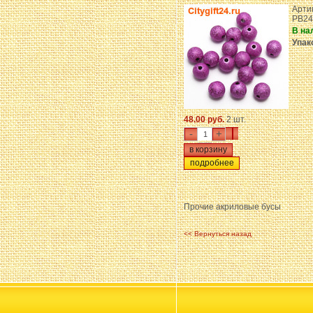
Арти
PB24
В на
Упак
48.00 руб.
2 шт.
-
+
подробнее
Прочие акриловые бусы
<< Вернуться назад