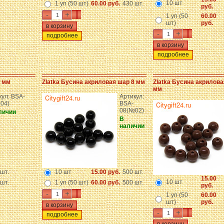
10 шт
1 уп (50 шт)
60.00 руб.
430 шт.
руб.
-
+
1 уп (50
60.00
шт)
руб.
-
+
подробнее
подробнее
8 мм
Zlatka Бусина акриловая шар 8 мм
Zlatka Бусина акрилова
мм
кул: BSA-
Артикул:
04)
BSA-
08(№02)
личии
В
наличии
шт.
10 шт
15.00 руб.
500 шт.
15.00
10 шт
шт.
1 уп (50 шт)
60.00 руб.
500 шт.
руб.
-
+
1 уп (50
60.00
шт)
руб.
-
+
подробнее