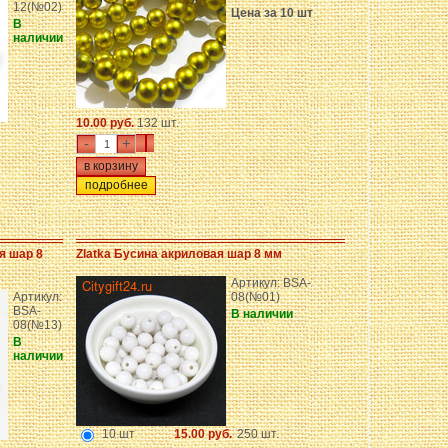
12(№02)
Цена за 10 шт
В
наличии
10.00 руб.
132 шт.
-
+
подробнее
я шар 8
Zlatka Бусина акриловая шар 8 мм
Артикул: BSA-
Артикул:
08(№01)
BSA-
В наличии
08(№13)
В
наличии
10 шт
15.00 руб.
250 шт.