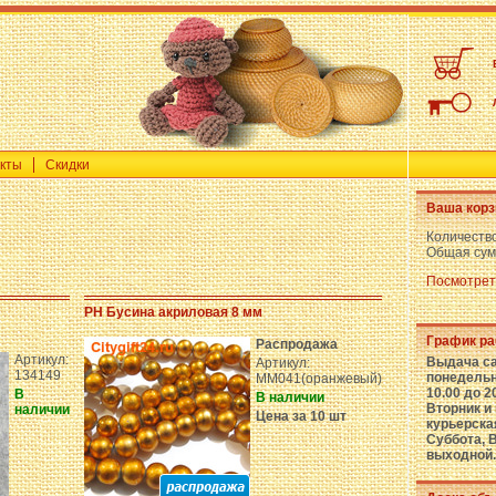
кты
Скидки
Ваша корз
Количеств
Общая сум
Посмотрет
PH Бусина акриловая 8 мм
График р
Распродажа
Артикул:
Выдача са
Артикул:
134149
понедельн
MM041(оранжевый)
10.00 до 2
В
В наличии
Вторник и
наличии
Цена за 10 шт
курьерска
Суббота, 
выходной.