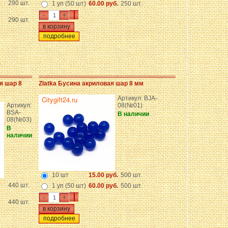
290 шт.
1 уп (50 шт)
60.00 руб.
250 шт.
-
+
290 шт.
подробнее
я шар 8
Zlatka Бусина акриловая шар 8 мм
Артикул: BJA-
Артикул:
08(№01)
BSA-
В наличии
08(№03)
В
наличии
10 шт
15.00 руб.
500 шт.
440 шт.
1 уп (50 шт)
60.00 руб.
500 шт.
-
+
440 шт.
подробнее