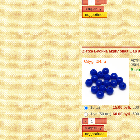
-
+
подробнее
Zlatka Бусина акриловая шар 
Арти
08(№
В на
10 шт
15.00 руб.
500 
1 уп (50 шт)
60.00 руб.
500 
-
+
подробнее