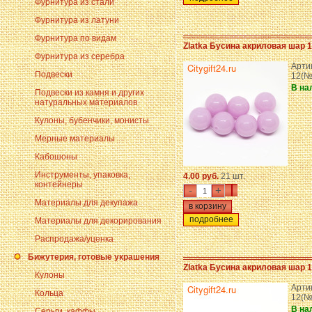
Фурнитура из стали
Фурнитура из латуни
Фурнитура по видам
Zlatka Бусина акриловая шар 
Фурнитура из серебра
Артик
Подвески
12(№
В на
Подвески из камня и других
натуральных материалов
Кулоны, бубенчики, монисты
Мерные материалы
Кабошоны
Инструменты, упаковка,
4.00 руб.
21 шт.
контейнеры
-
+
Материалы для декупажа
подробнее
Материалы для декорирования
Распродажа/уценка
Бижутерия, готовые украшения
Zlatka Бусина акриловая шар 
Кулоны
Арти
Кольца
12(№
В на
Серьги, каффы