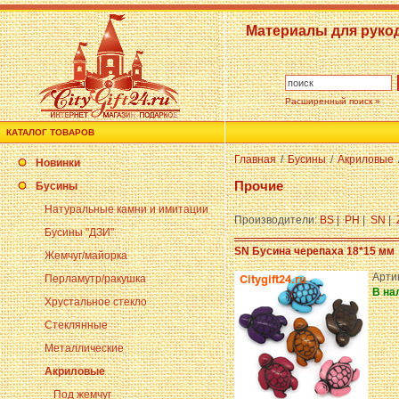
Материалы для руко
Расширенный поиск »
КАТАЛОГ ТОВАРОВ
Главная
/
Бусины
/
Акриловые
Новинки
Прочие
Бусины
Натуральные камни и имитации
Производители:
BS
|
PH
|
SN
|
Бусины "ДЗИ"
SN Бусина черепаха 18*15 мм
Жемчуг/майорка
Арти
Перламутр/ракушка
В на
Хрустальное стекло
Стеклянные
Металлические
Акриловые
Под жемчуг