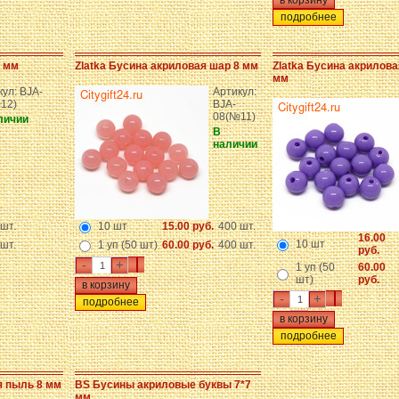
подробнее
8 мм
Zlatka Бусина акриловая шар 8 мм
Zlatka Бусина акрилова
мм
ул: BJA-
Артикул:
12)
BJA-
08(№11)
личии
В
наличии
шт.
10 шт
15.00 руб.
400 шт.
16.00
10 шт
шт.
1 уп (50 шт)
60.00 руб.
400 шт.
руб.
-
+
1 уп (50
60.00
шт)
руб.
-
+
подробнее
подробнее
я пыль 8 мм
BS Бусины акриловые буквы 7*7
мм