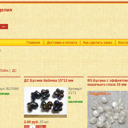
делия
Главная
Доставка и оплата
Как сделать заказ
Конта
/
Zlatka
|
ДС
ДС Бусина бабочка 15*12 мм
BS Бусина с эффектом
кошачьего глаза 10 мм
кул: B27099
Артикул:
2171
личии
В
наличии
2.00 руб.
25 шт.
-
+