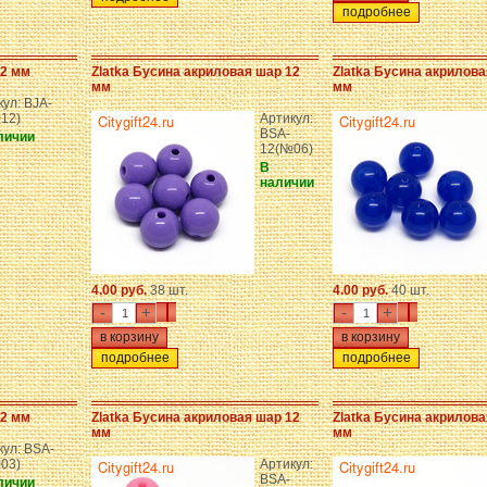
подробнее
12 мм
Zlatka Бусина акриловая шар 12
Zlatka Бусина акрилова
мм
мм
ул: BJA-
12)
Артикул:
BSA-
личии
12(№06)
В
наличии
4.00 руб.
38 шт.
4.00 руб.
40 шт.
-
+
-
+
подробнее
подробнее
12 мм
Zlatka Бусина акриловая шар 12
Zlatka Бусина акрилова
мм
мм
кул: BSA-
03)
Артикул:
BSA-
личии