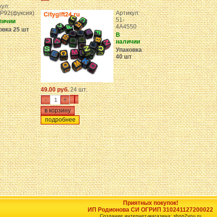
кул:
P92(фуксия)
Артикул:
51-
личии
4A4550
овка 25 шт
В
наличии
Упаковка
40 шт
49.00 руб.
24 шт.
-
+
подробнее
Приятных покупок!
ИП Родионова СИ ОГРИП 310241127200022
Создание интернет-магазина: shop2you.ru