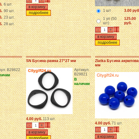
б.
6 шт.
1 шт
3.00 руб
б.
90 шт.
подробнее
б.
23 шт.
1 уп (50
125.00
шт)
руб.
б.
28 шт.
-
+
подробнее
SN Бусина-рамка 27*27 мм
Zlatka Бусина акрилова
мм
кул: B29822
Артикул:
B29821
личии
В
наличии
4.00 руб.
113 шт.
4.00 руб.
71 шт.
-
+
-
+
подробнее