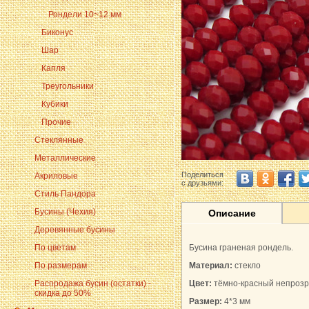
Рондели 10~12 мм
Биконус
Шар
Капля
Треугольники
Кубики
Прочие
Стеклянные
Металлические
Поделиться
Акриловые
с друзьями:
Стиль Пандора
Бусины (Чехия)
Описание
Деревянные бусины
По цветам
Бусина граненая рондель.
По размерам
Материал:
стекло
Распродажа бусин (остатки) -
Цвет:
тёмно-красный непроз
скидка до 50%
Размер:
4*3 мм