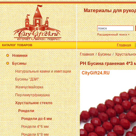
Материалы для руко
Расширенный поиск »
Главная
КАТАЛОГ ТОВАРОВ
Главная
/
Бусины
/
Хрустально
Новинки
PH Бусина граненая 4*3 
Бусины
Натуральные камни и имитации
Бусины "ДЗИ"
Жемчуг/майорка
Перламутр/ракушка
Хрустальное стекло
Рондели
Рондели до 4 мм
Рондели 4*6 мм
Рондели 6*8 мм