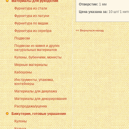
Материалы для рукоделия
Отверстие:
1 мм
Фурнитура из стали
Цена указана за:
10 шт/ 1 нить
Фурнитура из латуни
Фурнитура по видам
Фурнитура из серебра
<< Вернуться назад
Подвески
Подвески из камня и других
натуральных материалов
Кулоны, бубенчики, монисты
Мерные материалы
Кабошоны
Инструменты, упаковка,
контейнеры
Материалы для декупажа
Материалы для декорирования
Распродажа/уценка
Бижутерия, готовые украшения
Кулоны
Кольца