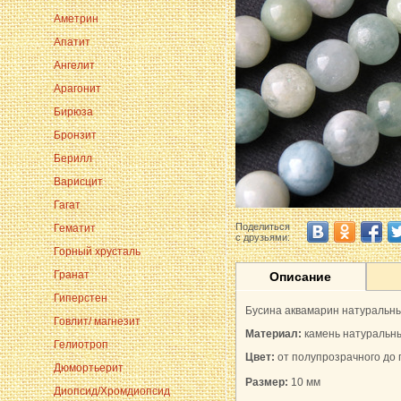
Аметрин
Апатит
Ангелит
Арагонит
Бирюза
Бронзит
Берилл
Варисцит
Гагат
Поделиться
Гематит
с друзьями:
Горный хрусталь
Гранат
Описание
Гиперстен
Бусина аквамарин натуральн
Говлит/ магнезит
Материал:
камень натуральн
Гелиотроп
Цвет:
от полупрозрачного до 
Дюмортьерит
Размер:
10 мм
Диопсид/Хромдиопсид