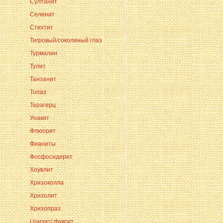
Султанит
Селенит
Стихтит
Тигровый/соколиный глаз
Турмалин
Тулит
Танзанит
Топаз
Терагерц
Унакит
Флюорит
Фианиты
Фосфосидерит
Хоувлит
Хризоколла
Хризолит
Хризопраз
Цоизит/ фуксит