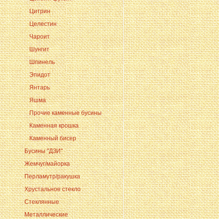
Цитрин
Целестин
Чароит
Шунгит
Шпинель
Эпидот
Янтарь
Яшма
Прочие каменные бусины
Каменная крошка
Каменный бисер
Бусины "ДЗИ"
Жемчуг/майорка
Перламутр/ракушка
Хрустальное стекло
Стеклянные
Металлические