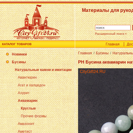
Материалы для руко
Расширенный поиск »
Главная
Дос
КАТАЛОГ ТОВАРОВ
Главная
/
Бусины
/
Натуральны
Новинки
PH Бусина аквамарин на
Бусины
Натуральные камни и имитации
Авантюрин
Агат и халцедон
Азурит
Аквамарин
Круглые
Прочие формы
Амазонит
Аметист