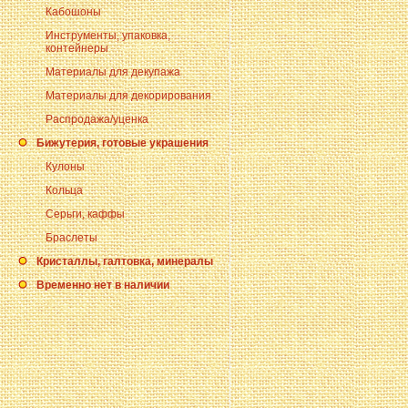
Кабошоны
Инструменты, упаковка,
контейнеры
Материалы для декупажа
Материалы для декорирования
Распродажа/уценка
Бижутерия, готовые украшения
Кулоны
Кольца
Серьги, каффы
Браслеты
Кристаллы, галтовка, минералы
Временно нет в наличии