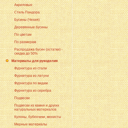
Акриловые
Стиль Пандора
Бусины (Чехия)
Деревянные бусины
По цветам
По размерам
Распродажа бусин (остатки) -
скидка до 50%
Материалы для рукоделия
Фурнитура из стали
Фурнитура из латуни
Фурнитура по видам
Фурнитура из серебра
Подвески
Подвески из камня и других
натуральных материалов
Кулоны, бубенчики, монисты
Мерные материалы