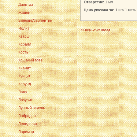
Отверстие:
1 мм
Диоптаз
Цена указана за:
1 шт/ 1 нить 
Жадеит
Змеевик/серпентин
Иолит
<< Вернуться назад
Кварц
Коралл
Кость
Кошачий глаз
Кианит
Кунцит
Корунд
Лава
Лазурит
Лунный камень
Лабрадор
Лепидолит
Ларимар