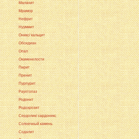
Малахит
Мрамор
Нефрит
Нууммит
Оникс/ кальцит
Обсидиан
Опал
Окаменелости
Пирит
Пренит
Пурпурит
Раухтопаз
Родонит
Родохрозит
Сердолик/ сардоникс
Солнечный камень
Содалит