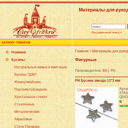
Материалы для руко
Расширенный поиск »
КАТАЛОГ ТОВАРОВ
Главная
/
Материалы для руко
Новинки
Фигурные
Бусины
Натуральные камни и имитации
Производители:
BS
|
PH
Бусины "ДЗИ"
PH Бусина звезда 13*3 мм
Жемчуг/майорка
Арти
Перламутр/ракушка
STAS
Хрустальное стекло
Q043
В
Стеклянные
нали
Металлические
Акриловые
Стиль Пандора