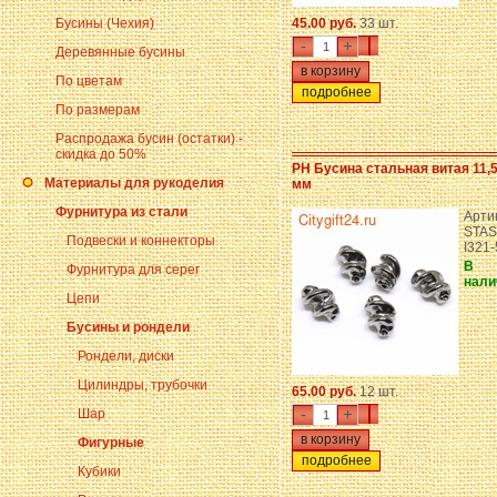
Бусины (Чехия)
45.00 руб.
33 шт.
-
+
Деревянные бусины
По цветам
подробнее
По размерам
Распродажа бусин (остатки) -
скидка до 50%
PH Бусина стальная витая 11,
Материалы для рукоделия
мм
Фурнитура из стали
Арти
STAS
Подвески и коннекторы
I321
В
Фурнитура для серег
нали
Цепи
Бусины и рондели
Рондели, диски
Цилиндры, трубочки
65.00 руб.
12 шт.
-
+
Шар
Фигурные
подробнее
Кубики