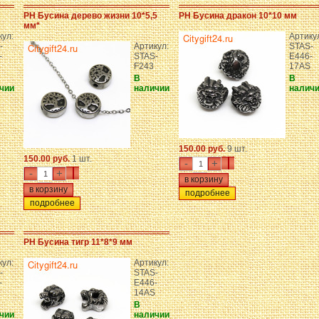
PH Бусина дерево жизни 10*5,5
PH Бусина дракон 10*10 мм
мм*
кул:
Артику
-
Артикул:
STAS-
-
STAS-
E446-
F243
17AS
В
В
чии
наличии
налич
150.00 руб.
9 шт.
150.00 руб.
1 шт.
-
+
-
+
подробнее
подробнее
PH Бусина тигр 11*8*9 мм
кул:
Артикул:
-
STAS-
-
E446-
14AS
В
чии
наличии