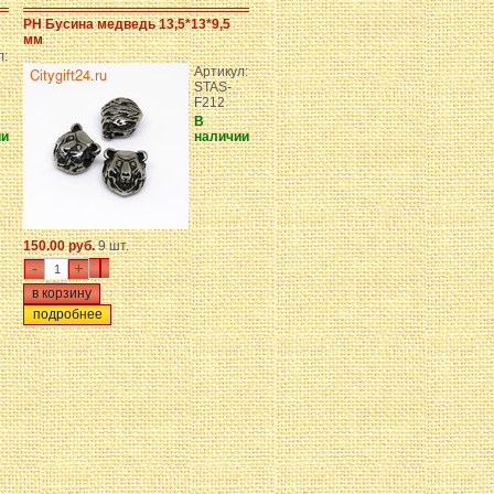
PH Бусина медведь 13,5*13*9,5
мм
л:
Артикул:
STAS-
F212
В
ии
наличии
150.00 руб.
9 шт.
-
+
подробнее