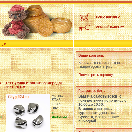
ВАША КОРЗИНА
ЛИЧНЫЙ КАБИНЕТ
идки
Ваша корзина:
Количество товаров:
0 шт.
Общая сумма:
0 руб.
Посмотреть корзину
4
PH Бусина стальная самородок
11*10*8 мм
График работы
л:
Артикул:
Выдача самовывозов: с
STAS-
понедельника по пятницу с
D376-
10.00 до 20.00.
08A
Вторник и пятница:
курьерская доставка.
В
Суббота, Воскресение:
ии
наличии
выходной.