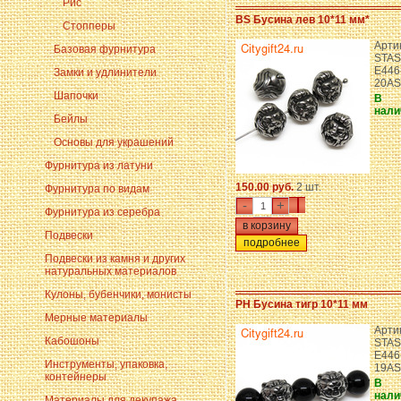
Рис
BS Бусина лев 10*11 мм*
Стопперы
Арти
Базовая фурнитура
STAS
E446
Замки и удлинители
20AS
Шапочки
В
нали
Бейлы
Основы для украшений
Фурнитура из латуни
150.00 руб.
2 шт.
Фурнитура по видам
-
+
Фурнитура из серебра
Подвески
подробнее
Подвески из камня и других
натуральных материалов
Кулоны, бубенчики, монисты
PH Бусина тигр 10*11 мм
Мерные материалы
Арти
Кабошоны
STAS
E446
Инструменты, упаковка,
19AS
контейнеры
В
нали
Материалы для декупажа