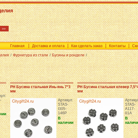
делия
Главная
Доставка и оплата
Как сделать заказ
Контакты
Ск
делия
/
Фурнитура из стали
/
Бусины и рондели
/
PH Бусина стальная Инь-янь 7*3
PH Бусина стальная клевер 7,5*
мм
мм
кул:
-
Артикул:
Артику
STAS-
STAS-
I305-
A117-
146P
01A
чии
В
В
наличии
налич