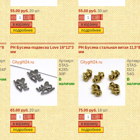
55.00 руб.
20 шт.
55.00 руб.
30 шт.
-
+
-
+
подробнее
подробнее
5*8
PH Бусина-подвеска Love 16*12*3
PH Бусина стальная витая 11,5*
мм
мм
кул:
Артикул:
Артику
-
STAS-
STAS-
-54P
K285-
I321-
30P
54G
чии
В
В
наличии
налич
65.00 руб.
20 шт.
75.00 руб.
18 шт.
-
+
-
+
подробнее
подробнее